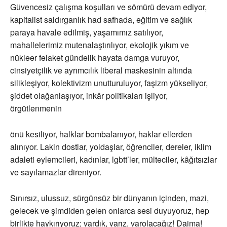
Güvencesiz çalışma koşulları ve sömürü devam ediyor,
kapitalist saldırganlık had safhada, eğitim ve sağlık
paraya havale edilmiş, yaşamımız satılıyor,
mahallelerimiz mutenalaştırılıyor, ekolojik yıkım ve
nükleer felaket gündelik hayata damga vuruyor,
cinsiyetçilik ve ayrımcılık liberal maskesinin altında
silikleşiyor, kolektivizm unutturuluyor, faşizm yükseliyor,
şiddet olağanlaşıyor, inkâr politikaları işliyor,
örgütlenmenin
önü kesiliyor, halklar bombalanıyor, haklar ellerden
alınıyor. Lakin dostlar, yoldaşlar, öğrenciler, dereler, iklim
adaleti eylemcileri, kadınlar, lgbtt’ler, mülteciler, kâğıtsızlar
ve sayılamazlar direniyor.
Sınırsız, ulussuz, sürgünsüz bir dünyanın içinden, mazi,
gelecek ve şimdiden gelen onlarca sesi duyuyoruz, hep
birlikte haykırıyoruz; vardık, varız, varolacağız! Daima!