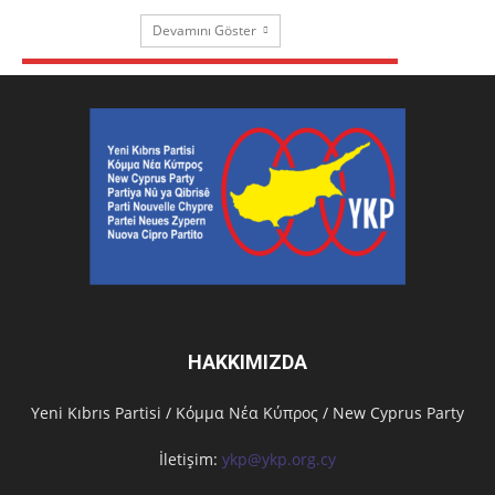
Devamını Göster
HAKKIMIZDA
Υeni Kıbrıs Partisi / Κόμμα Νέα Κύπρος / New Cyprus Party
İletişim:
ykp@ykp.org.cy