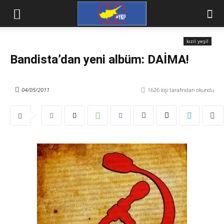
kızıl yeşil
Bandista’dan yeni albüm: DAİMA!
04/05/2011
1626
kişi tarafından okundu