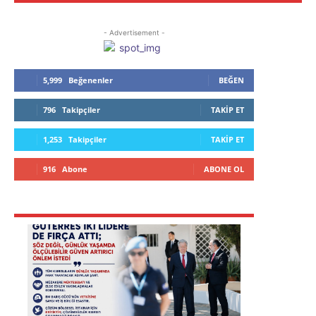
- Advertisement -
5,999
Beğenenler
BEĞEN
796
Takipçiler
TAKIP ET
1,253
Takipçiler
TAKIP ET
916
Abone
ABONE OL