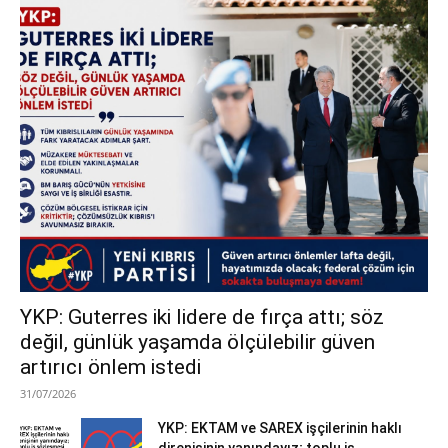
YKP: Guterres iki lidere de fırça attı; söz
değil, günlük yaşamda ölçülebilir güven
artırıcı önlem istedi
31/07/2026
YKP: EKTAM ve SAREX işçilerinin haklı
direnişinin yanındayız; toplu iş