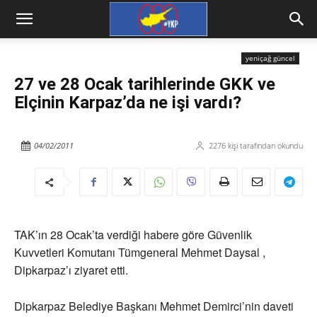
yeniçağ güncel
27 ve 28 Ocak tarihlerinde GKK ve
Elçinin Karpaz’da ne işi vardı?
04/02/2011
2276
kişi tarafından okundu
TAK’ın 28 Ocak’ta verdiği habere göre Güvenlik
Kuvvetleri Komutanı Tümgeneral Mehmet Daysal ,
Dipkarpaz’ı ziyaret etti.
Dipkarpaz Belediye Başkanı Mehmet Demirci’nin daveti