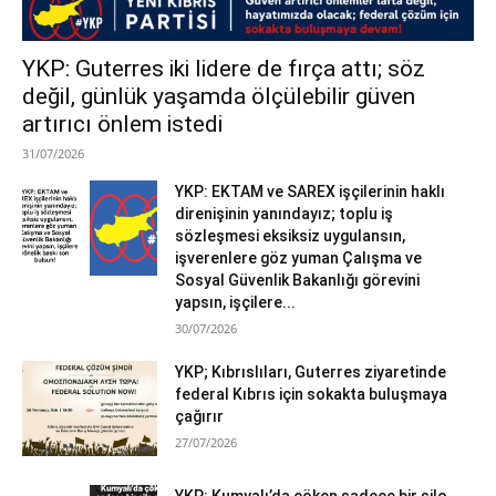
YKP: Guterres iki lidere de fırça attı; söz
değil, günlük yaşamda ölçülebilir güven
artırıcı önlem istedi
31/07/2026
YKP: EKTAM ve SAREX işçilerinin haklı
direnişinin yanındayız; toplu iş
sözleşmesi eksiksiz uygulansın,
işverenlere göz yuman Çalışma ve
Sosyal Güvenlik Bakanlığı görevini
yapsın, işçilere...
30/07/2026
YKP; Kıbrıslıları, Guterres ziyaretinde
federal Kıbrıs için sokakta buluşmaya
çağırır
27/07/2026
YKP: Kumyalı’da çöken sadece bir silo