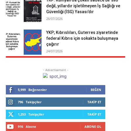
değil, yıllardır işletilmeyen İş Sağlığı ve
Güvenliği (İSG) Yasası’dır
26/07/2026
YKP; Kıbrıslıları, Guterres ziyaretinde
federal Kıbrıs için sokakta buluşmaya
çağırır
24/07/2026
- Advertisement -
5,999
Beğenenler
BEĞEN
796
Takipçiler
TAKIP ET
1,253
Takipçiler
TAKIP ET
916
Abone
ABONE OL