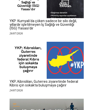
YKP: Kumyalı’da çöken sadece bir silo değil,
yıllardır işletilmeyen İş Sağlığı ve Güvenliği
(İSG) Yasası’dır
26/07/2026
YKP; Kıbrıslıları, Guterres ziyaretinde federal
Kıbrıs için sokakta buluşmaya çağırır
24/07/2026