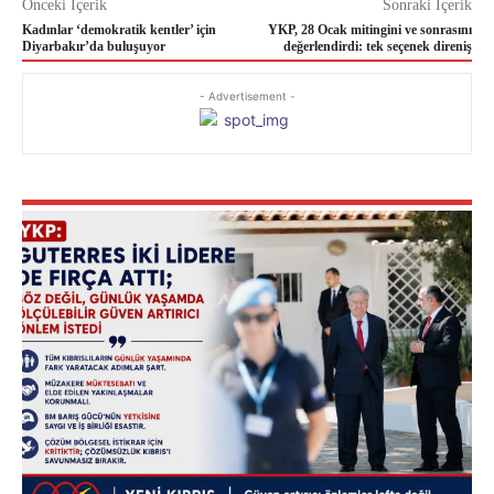
Önceki İçerik
Sonraki İçerik
Kadınlar ‘demokratik kentler’ için
YKP, 28 Ocak mitingini ve sonrasını
Diyarbakır’da buluşuyor
değerlendirdi: tek seçenek direniş
- Advertisement -