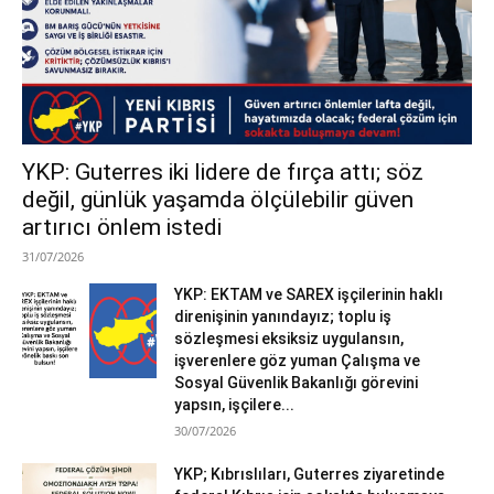
YKP: Guterres iki lidere de fırça attı; söz
değil, günlük yaşamda ölçülebilir güven
artırıcı önlem istedi
31/07/2026
YKP: EKTAM ve SAREX işçilerinin haklı
direnişinin yanındayız; toplu iş
sözleşmesi eksiksiz uygulansın,
işverenlere göz yuman Çalışma ve
Sosyal Güvenlik Bakanlığı görevini
yapsın, işçilere...
30/07/2026
YKP; Kıbrıslıları, Guterres ziyaretinde