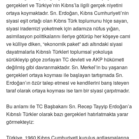
gerçekleri ve Türkiye’nin Kıbrıs’la ilgili gerçek niyetini
ortaya koymaktadır. Sn. Erdoğan, Kıbrıs Cumhuriyeti’nin
siyasi eşit ortağı olan Kıbrıs Türk toplumunu hiçe sayan,
siyasi irademizi yoketmek için adamıza nüfus yığan,
asimilasyon politikalarını ileriye götürüp her köşeye cami
ve külliye diken, “ekonomik paket” adı altındaki siyasi
dayatmalarla Kıbrıslı Türkleri toplumsal yokoluşa
sürükleyip göçe zorlayan TC devleti ve AKP hükümeti
değilmiş gibi davranmaktadır. Sn. Merkel’in bu yaşanan
gerçekleri ortaya koyması ile başlayan tartışmada Sn.
Erdoğan’ın özür talep etmesi ve kendilerini barış isteyen
taraf olarak ortaya koyması ise tam bir siyasi çarpıtmadır.
Bu anlamı ile TC Başbakanı Sn. Recep Tayyip Erdoğan’a
Kıbrıslı Türkler olarak bazı gerçekleri hatırlatmakta yarar
görmekteyiz:
Türkiye, 1960 Kıbrıs Cumhuriyeti kuruluş antlaşmalarına