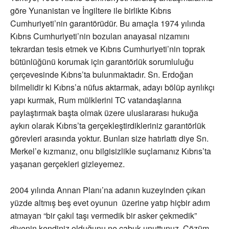
göre Yunanistan ve İngiltere ile birlikte Kıbrıs
Cumhuriyeti’nin garantörüdür. Bu amaçla 1974 yılında
Kıbrıs Cumhuriyeti’nin bozulan anayasal nizamını
tekrardan tesis etmek ve Kıbrıs Cumhuriyeti’nin toprak
bütünlüğünü korumak için garantörlük sorumluluğu
çerçevesinde Kıbrıs’ta bulunmaktadır. Sn. Erdoğan
bilmelidir ki Kıbrıs’a nüfus aktarmak, adayı bölüp ayrılıkçı
yapı kurmak, Rum mülklerini TC vatandaşlarına
paylaştırmak başta olmak üzere uluslararası hukuğa
aykırı olarak Kıbrıs’ta gerçekleştirdikleriniz garantörlük
görevleri arasında yoktur. Bunları size hatırlattı diye Sn.
Merkel’e kızmanız, onu bilgisizlikle suçlamanız Kıbrıs’ta
yaşanan gerçekleri gizleyemez.
2004 yılında Annan Planı’na adanın kuzeyinden çıkan
yüzde altmış beş evet oyunun üzerine yatıp hiçbir adım
atmayan “bir çakıl taşı vermedik bir asker çekmedik”
diyenin kendiniz olduğunu ne çabuk unuttunuz. Çözüm