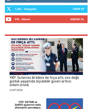
1,253
Takipçiler
TAKIP ET
916
Abone
ABONE OL
YKP: Guterres iki lidere de fırça attı; söz değil,
günlük yaşamda ölçülebilir güven artırıcı
önlem istedi
31/07/2026