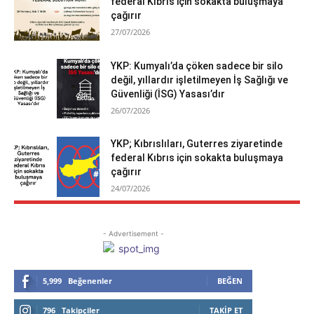
federal Kıbrıs için sokakta buluşmaya
çağırır
27/07/2026
YKP: Kumyalı’da çöken sadece bir silo
değil, yıllardır işletilmeyen İş Sağlığı ve
Güvenliği (İSG) Yasası’dır
26/07/2026
YKP; Kıbrıslıları, Guterres ziyaretinde
federal Kıbrıs için sokakta buluşmaya
çağırır
24/07/2026
- Advertisement -
5,999
Beğenenler
BEĞEN
796
Takipçiler
TAKIP ET