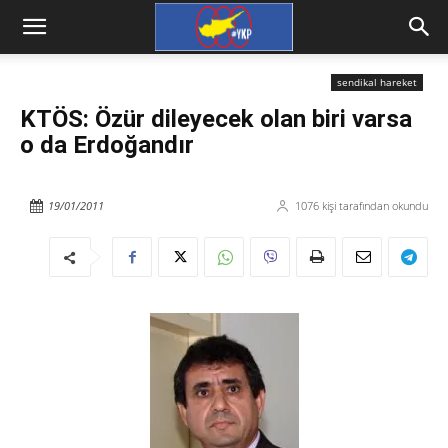
sendikal hareket
KTÖS: Özür dileyecek olan biri varsa
o da Erdoğandır
19/01/2011
1076
kişi tarafından okundu