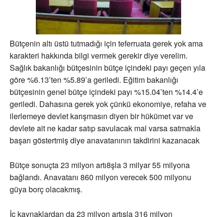
Bütçenin altı üstü tutmadığı için teferruata gerek yok ama
karakteri hakkında bilgi vermek gerekir diye verelim.
Sağlık bakanlığı bütçesinin bütçe içindeki payı geçen yıla
göre %6.13’ten %5.89’a geriledi. Eğitim bakanlığı
bütçesinin genel bütçe içindeki payı %15.04’ten %14.4’e
geriledi. Dahasına gerek yok çünkü ekonomiye, refaha ve
ilerlemeye devlet karışmasın diyen bir hükümet var ve
devlete ait ne kadar satıp savulacak mal varsa satmakla
başarı göstertmiş diye anavatanının takdirini kazanacak
Bütçe sonuçta 23 milyon artı8şla 3 milyar 55 milyona
bağlandı. Anavatanı 860 milyon verecek 500 milyonu
güya borç olacakmış.
İç kaynaklardan da 23 milyon artışla 316 milyon