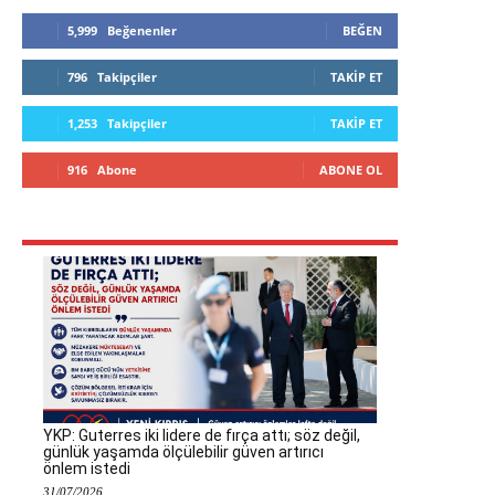
5,999
Beğenenler
BEĞEN
796
Takipçiler
TAKIP ET
1,253
Takipçiler
TAKIP ET
916
Abone
ABONE OL
YKP: Guterres iki lidere de fırça attı; söz değil,
günlük yaşamda ölçülebilir güven artırıcı
önlem istedi
31/07/2026