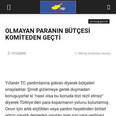
yeniçağ güncel
OLMAYAN PARANIN BÜTÇESİ
KOMİTEDEN GEÇTİ
17/12/2010
990
kişi tarafından okundu
Yıllardır TC yardımlarına şükran diyerek bütçeleri
onayladılar. Şimdi gizlemeye gerek duymadan
konuşuyorlar ki “nasıl olsa bu konuda bizi rezil etmez”
diyerek Türkiye’den para koparmanın yolunu bulurlarmış.
Onun için artık elçilikten veya yardım heyetinden birileri
görüp yapıldı demeden yapılan işler için para verilmez,