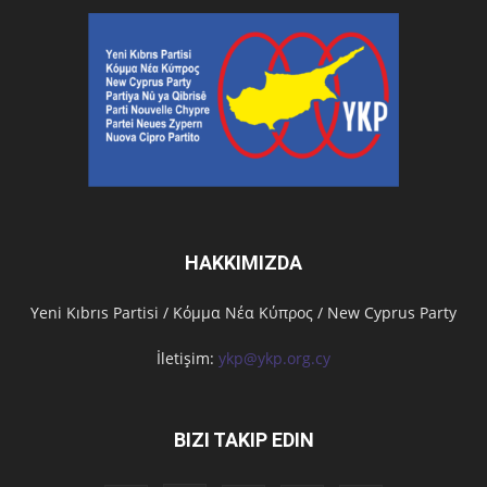
HAKKIMIZDA
Υeni Kıbrıs Partisi / Κόμμα Νέα Κύπρος / New Cyprus Party
İletişim:
ykp@ykp.org.cy
BIZI TAKIP EDIN