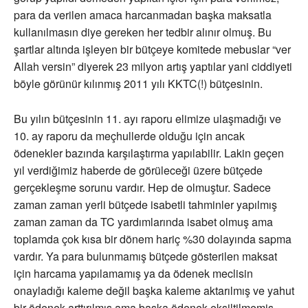
para da verilen amaca harcanmadan başka maksatla
kullanılmasın diye gereken her tedbir alınır olmuş. Bu
şartlar altında işleyen bir bütçeye komitede mebuslar “ver
Allah versin” diyerek 23 milyon artış yaptılar yani ciddiyeti
böyle görünür kılınmış 2011 yılı KKTC(!) bütçesinin.
Bu yılın bütçesinin 11. ayı raporu elimize ulaşmadığı ve
10. ay raporu da meçhullerde olduğu için ancak
ödenekler bazında karşılaştırma yapılabilir. Lakin geçen
yıl verdiğimiz haberde de görüleceği üzere bütçede
gerçekleşme sorunu vardır. Hep de olmuştur. Sadece
zaman zaman yerli bütçede isabetli tahminler yapılmış
zaman zaman da TC yardımlarında isabet olmuş ama
toplamda çok kısa bir dönem hariç %30 dolayında sapma
vardır. Ya para bulunmamış bütçede gösterilen maksat
için harcama yapılamamış ya da ödenek meclisin
onayladığı kaleme değil başka kaleme aktarılmış ve yahut
bir ödenek arttırılmış ama başka ödenek eksiltilmemiş