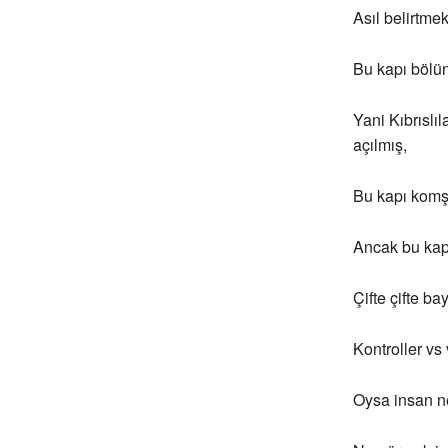
Asıl belirtme
Bu kapı bölün
Yani Kıbrıslı
açılmış,
Bu kapı komşu 
Ancak bu kapı
Çifte çifte b
Kontroller vs 
Oysa insan ne