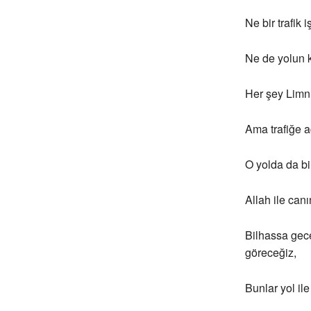
Ne bir trafik i
Ne de yolun k
Her şey Limni
Ama trafiğe aç
O yolda da bir
Allah ile canı
Bilhassa gec
göreceğiz,
Bunlar yol ile 