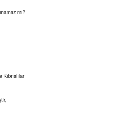
olunamaz mı?
 Kıbrıslılar
ir,