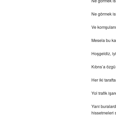
Ne görmek ist
Ne görmek ist
Ve komşuları
Mesela bu ka
Hoşgeldiz, iyi
Kıbrıs’a özg
Her iki taraft
Yol trafik işa
Yani buralard
hissetmeleri