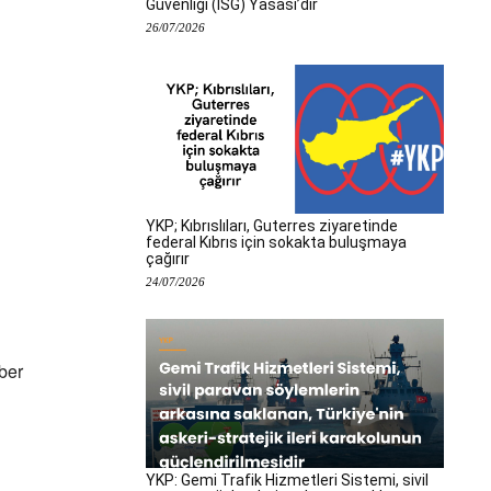
Güvenliği (İSG) Yasası’dır
26/07/2026
YKP; Kıbrıslıları, Guterres ziyaretinde
federal Kıbrıs için sokakta buluşmaya
çağırır
24/07/2026
ber
YKP: Gemi Trafik Hizmetleri Sistemi, sivil