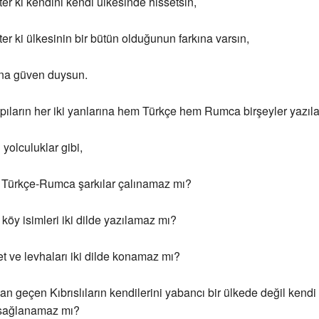
er ki kendini kendi ülkesinde hissetsin,
er ki ülkesinin bir bütün olduğunun farkına varsın,
na güven duysun.
pıların her iki yanlarına hem Türkçe hem Rumca birşeyler yazı
 yolculuklar gibi,
ü Türkçe-Rumca şarkılar çalınamaz mı?
a köy isimleri iki dilde yazılamaz mı?
ret ve levhaları iki dilde konamaz mı?
an geçen Kıbrıslıların kendilerini yabancı bir ülkede değil kendi
 sağlanamaz mı?