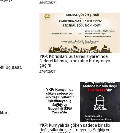
30/07/2026
YKP; Kıbrıslıları, Guterres ziyaretinde
federal Kıbrıs için sokakta buluşmaya
çağırır
ti üç saat.
27/07/2026
lar.
YKP: Kumyalı’da çöken sadece bir silo
değil, yıllardır işletilmeyen İş Sağlığı ve