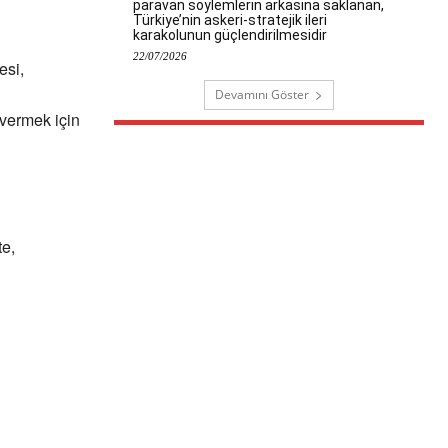
paravan söylemlerin arkasına saklanan,
Türkiye’nin askeri-stratejik ileri
karakolunun güçlendirilmesidir
22/07/2026
esi,
Devamını Göster
 vermek için
te,