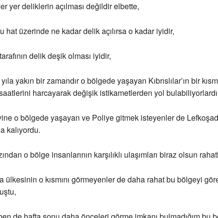
 yer deliklerin açılması değildir elbette,
 hat üzerinde ne kadar delik açılırsa o kadar iyidir,
tarafının delik deşik olması iyidir,
yıla yakın bir zamandır o bölgede yaşayan Kıbrıslılar’ın bir kıs
saatlerini harcayarak değişik istikametlerden yol bulabiliyorlardı
yine o bölgede yaşayan ve Poliye gitmek isteyenler de Lefkoşad
a kalıyordu.
zından o bölge insanlarının karşılıklı ulaşımları biraz olsun rahat
 ülkesinin o kısmını görmeyenler de daha rahat bu bölgeyi gör
uştu,
 ben de hafta sonu daha önceleri görme imkanı bulmadığım bu b