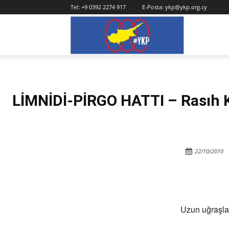
Tel:
+9 0392 2274 917
E-Posta:
ykp@ykp.org.cy
YKP
LİMNİDİ-PİRGO HATTI – Rasıh 
22/10/2010
Uzun uğraşlar