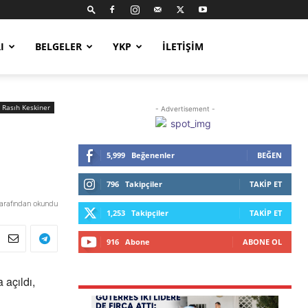
I
BELGELER
YKP
İLETIŞIM
Rasıh Keskiner
- Advertisement -
5,999
Beğenenler
BEĞEN
796
Takipçiler
TAKIP ET
tarafından okundu
1,253
Takipçiler
TAKIP ET
916
Abone
ABONE OL
 açıldı,