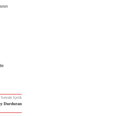
nının
de
Sonraki İçerik
pay Durduran