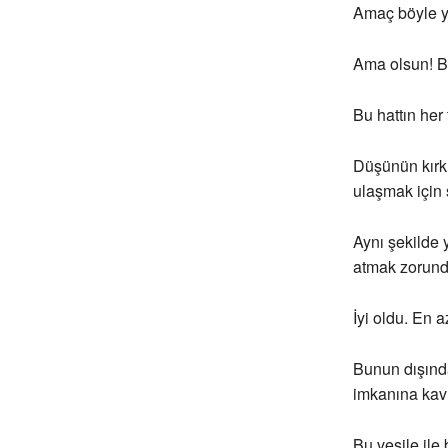
Amaç böyle yer
Ama olsun! Bu
Bu hattın her 
Düşünün kırk 
ulaşmak için 
Aynı şekilde 
atmak zorund
İyi oldu. En a
Bunun dışında
imkanına kav
Bu vesile ile