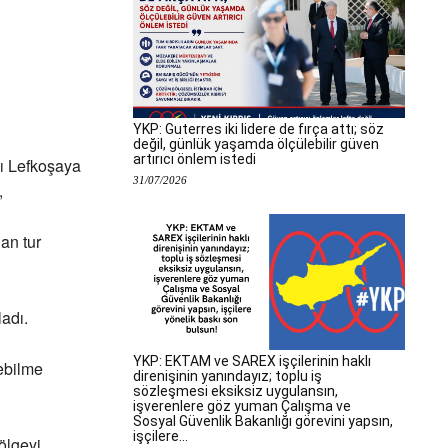
YKP: Guterres iki lidere de fırça attı; söz
değil, günlük yaşamda ölçülebilir güven
artırıcı önlem istedi
mı Lefkoşaya
31/07/2026
,
an tur
ladı.
YKP: EKTAM ve SAREX işçilerinin haklı
ebilme
direnişinin yanındayız; toplu iş
sözleşmesi eksiksiz uygulansın,
işverenlere göz yuman Çalışma ve
Sosyal Güvenlik Bakanlığı görevini yapsın,
işçilere...
ölgeyi