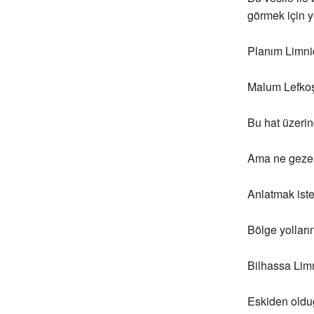
görmek için y
Planım Limnid
Malum Lefkoşa
Bu hat üzeri
Ama ne gezer 
Anlatmak iste
Bölge yolları
Bilhassa Limn
Eskiden olduğ