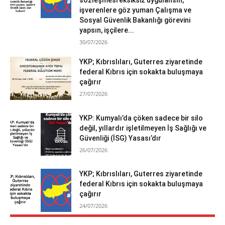
işverenlere göz yuman Çalışma ve
Sosyal Güvenlik Bakanlığı görevini
yapsın, işçilere...
30/07/2026
YKP; Kıbrıslıları, Guterres ziyaretinde
federal Kıbrıs için sokakta buluşmaya
çağırır
27/07/2026
YKP: Kumyalı’da çöken sadece bir silo
değil, yıllardır işletilmeyen İş Sağlığı ve
Güvenliği (İSG) Yasası’dır
26/07/2026
YKP; Kıbrıslıları, Guterres ziyaretinde
federal Kıbrıs için sokakta buluşmaya
çağırır
24/07/2026