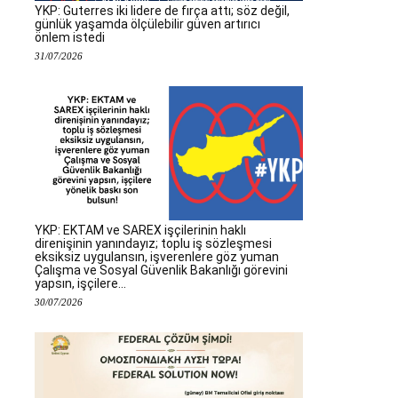
YKP: Guterres iki lidere de fırça attı; söz değil,
günlük yaşamda ölçülebilir güven artırıcı
önlem istedi
31/07/2026
YKP: EKTAM ve SAREX işçilerinin haklı
direnişinin yanındayız; toplu iş sözleşmesi
eksiksiz uygulansın, işverenlere göz yuman
Çalışma ve Sosyal Güvenlik Bakanlığı görevini
yapsın, işçilere...
30/07/2026