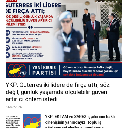
YKP: Guterres iki lidere de fırça attı; söz
değil, günlük yaşamda ölçülebilir güven
artırıcı önlem istedi
31/07/2026
YKP: EKTAM ve SAREX işçilerinin haklı
direnişinin yanındayız; toplu iş
sözleşmesi eksiksiz uygulansın,