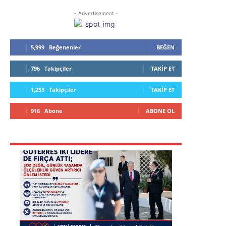
- Advertisement -
5,999
Beğenenler
BEĞEN
796
Takipçiler
TAKIP ET
1,253
Takipçiler
TAKIP ET
916
Abone
ABONE OL