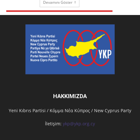
Devamını Göster
HAKKIMIZDA
Υeni Kıbrıs Partisi / Κόμμα Νέα Κύπρος / New Cyprus Party
İletişim:
ykp@ykp.org.cy