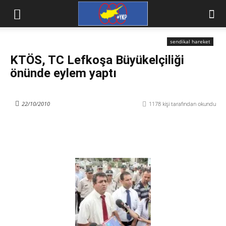
sendikal hareket
KTÖS, TC Lefkoşa Büyükelçiliği
önünde eylem yaptı
22/10/2010
1178
kişi tarafından okundu