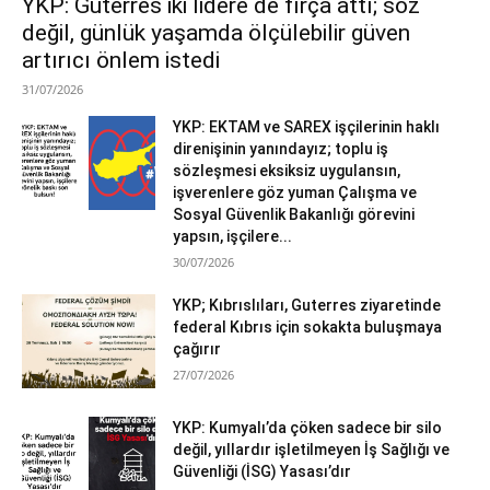
YKP: Guterres iki lidere de fırça attı; söz
değil, günlük yaşamda ölçülebilir güven
artırıcı önlem istedi
31/07/2026
YKP: EKTAM ve SAREX işçilerinin haklı
direnişinin yanındayız; toplu iş
sözleşmesi eksiksiz uygulansın,
işverenlere göz yuman Çalışma ve
Sosyal Güvenlik Bakanlığı görevini
yapsın, işçilere...
30/07/2026
YKP; Kıbrıslıları, Guterres ziyaretinde
federal Kıbrıs için sokakta buluşmaya
çağırır
27/07/2026
YKP: Kumyalı’da çöken sadece bir silo
değil, yıllardır işletilmeyen İş Sağlığı ve
Güvenliği (İSG) Yasası’dır