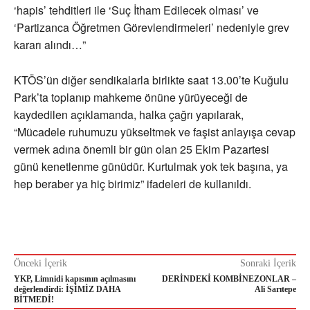
‘hapis’ tehditleri ile ‘Suç İtham Edilecek olması’ ve
‘Partizanca Öğretmen Görevlendirmeleri’ nedeniyle grev
kararı alındı…”
KTÖS’ün diğer sendikalarla birlikte saat 13.00’te Kuğulu
Park’ta toplanıp mahkeme önüne yürüyeceği de
kaydedilen açıklamanda, halka çağrı yapılarak,
“Mücadele ruhumuzu yükseltmek ve faşist anlayışa cevap
vermek adına önemli bir gün olan 25 Ekim Pazartesi
günü kenetlenme günüdür. Kurtulmak yok tek başına, ya
hep beraber ya hiç birimiz” ifadeleri de kullanıldı.
Önceki İçerik
Sonraki İçerik
YKP, Limnidi kapısının açılmasını
DERİNDEKİ KOMBİNEZONLAR –
değerlendirdi: İŞİMİZ DAHA
Ali Sarıtepe
BİTMEDİ!