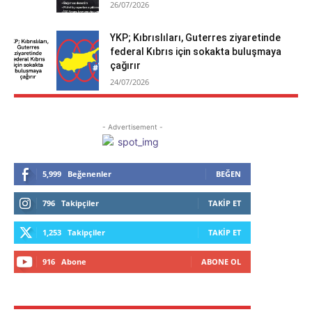
26/07/2026
YKP; Kıbrıslıları, Guterres ziyaretinde
federal Kıbrıs için sokakta buluşmaya
çağırır
24/07/2026
- Advertisement -
5,999
Beğenenler
BEĞEN
796
Takipçiler
TAKIP ET
1,253
Takipçiler
TAKIP ET
916
Abone
ABONE OL