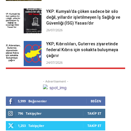
YKP: Kumyalı’da çöken sadece bir silo
değil, yıllardır işletilmeyen İş Sağlığı ve
Güvenliği (İSG) Yasası’dır
26/07/2026
YKP; Kıbrıslıları, Guterres ziyaretinde
federal Kıbrıs için sokakta buluşmaya
çağırır
24/07/2026
- Advertisement -
5,999
Beğenenler
BEĞEN
796
Takipçiler
TAKIP ET
1,253
Takipçiler
TAKIP ET