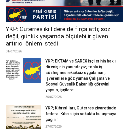
YKP: Guterres iki lidere de fırça attı; söz
değil, günlük yaşamda ölçülebilir güven
artırıcı önlem istedi
31/07/2026
YKP: EKTAM ve SAREX işçilerinin haklı
direnişinin yanındayız; toplu iş
sözleşmesi eksiksiz uygulansın,
işverenlere göz yuman Çalışma ve
Sosyal Güvenlik Bakanlığı görevini
yapsın, işçilere...
30/07/2026
YKP; Kıbrıslıları, Guterres ziyaretinde
federal Kıbrıs için sokakta buluşmaya
çağırır
27/07/2026