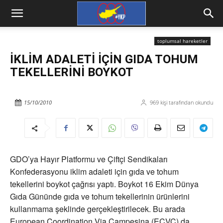
toplumsal hareketler
İKLİM ADALETİ İÇİN GIDA TOHUM
TEKELLERİNİ BOYKOT
15/10/2010
969
kişi tarafından okundu
GDO’ya Hayır Platformu ve Çiftçi Sendikaları
Konfederasyonu iklim adaleti için gıda ve tohum
tekellerini boykot çağrısı yaptı. Boykot 16 Ekim Dünya
Gıda Gününde gıda ve tohum tekellerinin ürünlerini
kullanmama şeklinde gerçekleştirilecek. Bu arada
European Coordination Via Campesina (ECVC) da