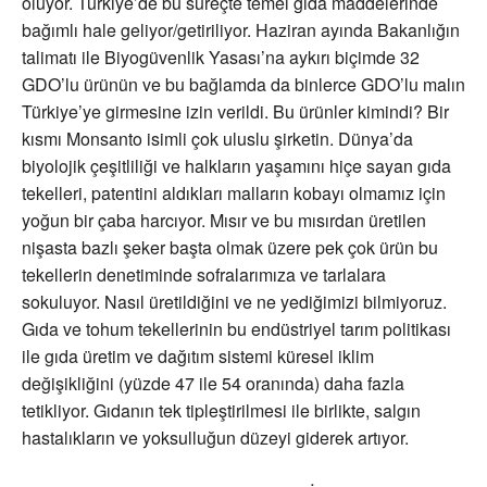
oluyor. Türkiye’de bu süreçte temel gıda maddelerinde
bağımlı hale geliyor/getiriliyor. Haziran ayında Bakanlığın
talimatı ile Biyogüvenlik Yasası’na aykırı biçimde 32
GDO’lu ürünün ve bu bağlamda da binlerce GDO’lu malın
Türkiye’ye girmesine izin verildi. Bu ürünler kimindi? Bir
kısmı Monsanto isimli çok uluslu şirketin. Dünya’da
biyolojik çeşitliliği ve halkların yaşamını hiçe sayan gıda
tekelleri, patentini aldıkları malların kobayı olmamız için
yoğun bir çaba harcıyor. Mısır ve bu mısırdan üretilen
nişasta bazlı şeker başta olmak üzere pek çok ürün bu
tekellerin denetiminde sofralarımıza ve tarlalara
sokuluyor. Nasıl üretildiğini ve ne yediğimizi bilmiyoruz.
Gıda ve tohum tekellerinin bu endüstriyel tarım politikası
ile gıda üretim ve dağıtım sistemi küresel iklim
değişikliğini (yüzde 47 ile 54 oranında) daha fazla
tetikliyor. Gıdanın tek tipleştirilmesi ile birlikte, salgın
hastalıkların ve yoksulluğun düzeyi giderek artıyor.