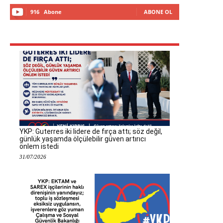
916
Abone
ABONE OL
YKP: Guterres iki lidere de fırça attı; söz değil,
günlük yaşamda ölçülebilir güven artırıcı
önlem istedi
31/07/2026