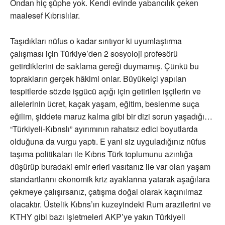
Ondan hiç şüphe yok. Kendi evinde yabancılık çeken
maalesef Kıbrıslılar.
Taşıdıkları nüfus o kadar sırıtıyor ki uyumlaştırma
çalışması için Türkiye’den 2 sosyoloji profesörü
getirdiklerini de saklama gereği duymamış. Çünkü bu
toprakların gerçek hâkimi onlar. Büyükelçi yapılan
tespitlerde sözde işgücü açığı için getirilen işçilerin ve
ailelerinin ücret, kaçak yaşam, eğitim, beslenme suça
eğilim, şiddete maruz kalma gibi bir dizi sorun yaşadığı…
“Türkiyeli-Kıbrıslı” ayırımının rahatsız edici boyutlarda
olduğuna da vurgu yaptı. E yani siz uyguladığınız nüfus
taşıma politikaları ile Kıbrıs Türk toplumunu azınlığa
düşürüp buradaki emir erleri vasıtanız ile var olan yaşam
standartlarını ekonomik kriz ayaklarına yatarak aşağılara
çekmeye çalışırsanız, çatışma doğal olarak kaçınılmaz
olacaktır. Üstelik Kıbrıs’ın kuzeyindeki Rum arazilerini ve
KTHY gibi bazı işletmeleri AKP’ye yakın Türkiyeli