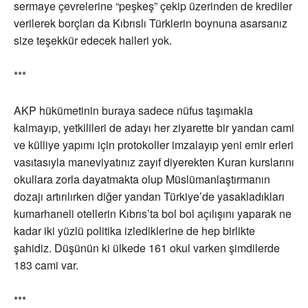
sermaye çevrelerine “peşkeş” çekip üzerinden de krediler
verilerek borçları da Kıbrıslı Türklerin boynuna asarsanız
size teşekkür edecek halleri yok.
***
AKP hükümetinin buraya sadece nüfus taşımakla
kalmayıp, yetkilileri de adayı her ziyarette bir yandan cami
ve külliye yapımı için protokoller imzalayıp yeni emir erleri
vasıtasıyla maneviyatınız zayıf diyerekten Kuran kurslarını
okullara zorla dayatmakta olup Müslümanlaştırmanın
dozajı artırılırken diğer yandan Türkiye’de yasakladıkları
kumarhaneli otellerin Kıbrıs’ta bol bol açılışını yaparak ne
kadar iki yüzlü politika izlediklerine de hep birlikte
şahidiz. Düşünün ki ülkede 161 okul varken şimdilerde
183 cami var.
***