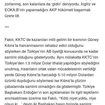
zorlanmış, son kalanlara da ‘gidin’ deniyordu. İngiliz ve
EOKA.B’nin yapamadığını AKP hükümeti başarmak
üzere idi.
***
Fakılı, KKTC’de kazanılan milli gelirin bir kısmının Güney
Kıbrıs’ta harcanmasının rahatsız edici olduğunu
söylerken de Türkiye’nin AB üyeliği konusunda ne kadar
samimi olduğunu gösteriyordu. Aynı mülakatta KKTC’nin
Türkiye’den 1.5 milyar Dolar ithalat yapıldığını söylediğini
unutmuş, insanların ortak vatan mücadelesinin verildiği
yerde Güney Kıbrıs’ta harcadığı 5-10 milyon Dolardan
üzüntü duyduğunu söylemesi ise Kıbrıs’ta çözüm
çabalarında samimi olmadığını da göstermiştir. Türkiye
Başbakanı Erdoğan’ın son açıklamaları ile ilgili tepkilerin
anımsatılması üzerine ise Fakılı, “‘Kötü niyet yoktu, niye
olsun ki…’ deyip iki Başbakan basın önünde samimi