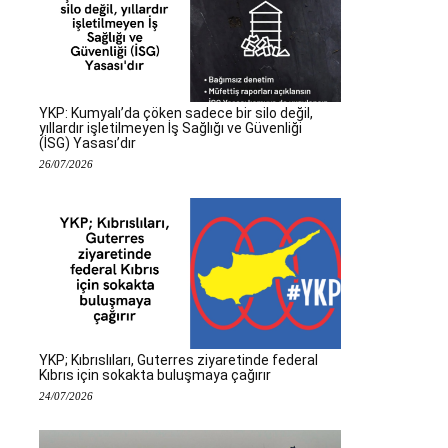
YKP: Kumyalı’da çöken sadece bir silo değil,
yıllardır işletilmeyen İş Sağlığı ve Güvenliği
(İSG) Yasası’dır
26/07/2026
YKP; Kıbrıslıları, Guterres ziyaretinde federal
Kıbrıs için sokakta buluşmaya çağırır
24/07/2026