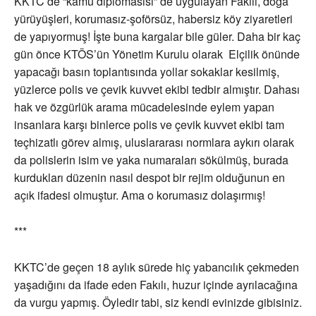
KKTC’de “kamu diplomasisi” de uygulayan Fakılı, doğa
yürüyüşleri, korumasız-şoförsüz, habersiz köy ziyaretleri
de yapıyormuş! İşte buna kargalar bile güler. Daha bir kaç
gün önce KTÖS’ün Yönetim Kurulu olarak Elçilik önünde
yapacağı basın toplantısında yollar sokaklar kesilmiş,
yüzlerce polis ve çevik kuvvet ekibi tedbir almıştır. Dahası
hak ve özgürlük arama mücadelesinde eylem yapan
insanlara karşı binlerce polis ve çevik kuvvet ekibi tam
teçhizatlı görev almış, uluslararası normlara aykırı olarak
da polislerin isim ve yaka numaraları sökülmüş, burada
kurdukları düzenin nasıl despot bir rejim olduğunun en
açık ifadesi olmuştur. Ama o korumasız dolaşırmış!
***
KKTC’de geçen 18 aylık sürede hiç yabancılık çekmeden
yaşadığını da ifade eden Fakılı, huzur içinde ayrılacağına
da vurgu yapmış. Öyledir tabi, siz kendi evinizde gibisiniz.