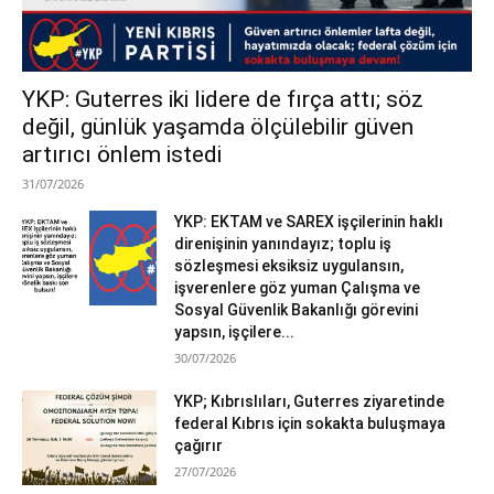
YKP: Guterres iki lidere de fırça attı; söz
değil, günlük yaşamda ölçülebilir güven
artırıcı önlem istedi
31/07/2026
YKP: EKTAM ve SAREX işçilerinin haklı
direnişinin yanındayız; toplu iş
sözleşmesi eksiksiz uygulansın,
işverenlere göz yuman Çalışma ve
Sosyal Güvenlik Bakanlığı görevini
yapsın, işçilere...
30/07/2026
YKP; Kıbrıslıları, Guterres ziyaretinde
federal Kıbrıs için sokakta buluşmaya
çağırır
27/07/2026