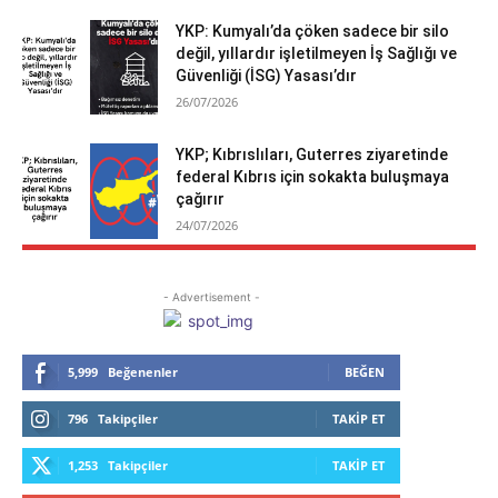
YKP: Kumyalı’da çöken sadece bir silo
değil, yıllardır işletilmeyen İş Sağlığı ve
Güvenliği (İSG) Yasası’dır
26/07/2026
YKP; Kıbrıslıları, Guterres ziyaretinde
federal Kıbrıs için sokakta buluşmaya
çağırır
24/07/2026
- Advertisement -
5,999
Beğenenler
BEĞEN
796
Takipçiler
TAKIP ET
1,253
Takipçiler
TAKIP ET