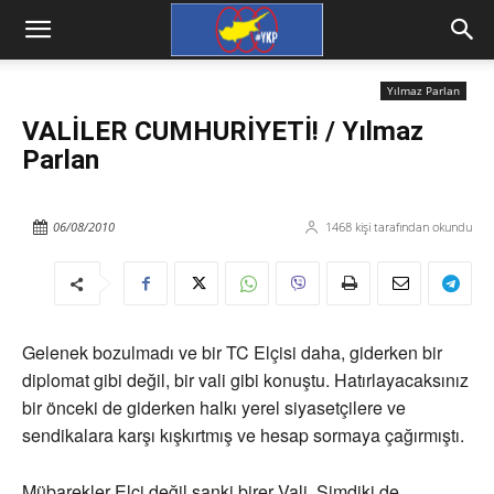
Yılmaz Parlan
VALİLER CUMHURİYETİ! / Yılmaz
Parlan
06/08/2010
1468
kişi tarafından okundu
Gelenek bozulmadı ve bir TC Elçisi daha, giderken bir
diplomat gibi değil, bir vali gibi konuştu. Hatırlayacaksınız
bir önceki de giderken halkı yerel siyasetçilere ve
sendikalara karşı kışkırtmış ve hesap sormaya çağırmıştı.
Mübarekler Elçi değil sanki birer Vali. Şimdiki de