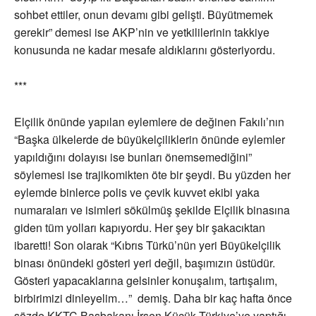
sohbet ettiler, onun devamı gibi gelişti. Büyütmemek
gerekir” demesi ise AKP’nin ve yetkililerinin takkiye
konusunda ne kadar mesafe aldıklarını gösteriyordu.
***
Elçilik önünde yapılan eylemlere de değinen Fakılı’nın
“Başka ülkelerde de büyükelçiliklerin önünde eylemler
yapıldığını dolayısı ise bunları önemsemediğini”
söylemesi ise trajikomikten öte bir şeydi. Bu yüzden her
eylemde binlerce polis ve çevik kuvvet ekibi yaka
numaraları ve isimleri sökülmüş şekilde Elçilik binasına
giden tüm yolları kapıyordu. Her şey bir şakacıktan
ibaretti! Son olarak “Kıbrıs Türkü’nün yeri Büyükelçilik
binası önündeki gösteri yeri değil, başımızın üstüdür.
Gösteri yapacaklarına gelsinler konuşalım, tartışalım,
birbirimizi dinleyelim…” demiş. Daha bir kaç hafta önce
sözde KKTC Başbakanı İrsen Küçük Türkiye’ye yaptığı