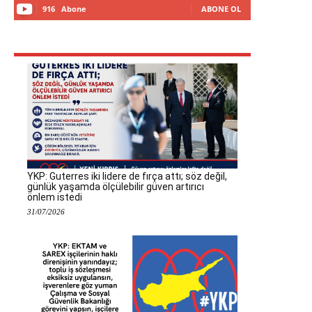
916
Abone
ABONE OL
YKP: Guterres iki lidere de fırça attı; söz değil,
günlük yaşamda ölçülebilir güven artırıcı
önlem istedi
31/07/2026