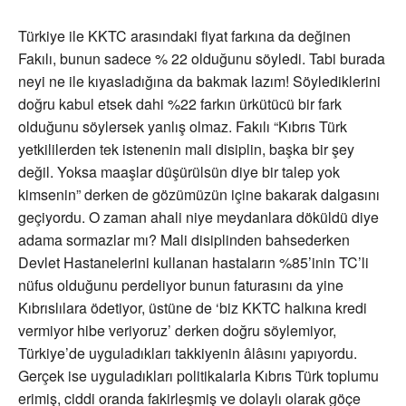
Türkiye ile KKTC arasındaki fiyat farkına da değinen
Fakılı, bunun sadece % 22 olduğunu söyledi. Tabi burada
neyi ne ile kıyasladığına da bakmak lazım! Söylediklerini
doğru kabul etsek dahi %22 farkın ürkütücü bir fark
olduğunu söylersek yanlış olmaz. Fakılı “Kıbrıs Türk
yetkililerden tek istenenin mali disiplin, başka bir şey
değil. Yoksa maaşlar düşürülsün diye bir talep yok
kimsenin” derken de gözümüzün içine bakarak dalgasını
geçiyordu. O zaman ahali niye meydanlara döküldü diye
adama sormazlar mı? Mali disiplinden bahsederken
Devlet Hastanelerini kullanan hastaların %85’inin TC’li
nüfus olduğunu perdeliyor bunun faturasını da yine
Kıbrıslılara ödetiyor, üstüne de ‘biz KKTC halkına kredi
vermiyor hibe veriyoruz’ derken doğru söylemiyor,
Türkiye’de uyguladıkları takkiyenin âlâsını yapıyordu.
Gerçek ise uyguladıkları politikalarla Kıbrıs Türk toplumu
erimiş, ciddi oranda fakirleşmiş ve dolaylı olarak göçe