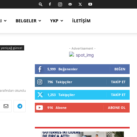
I
BELGELER
YKP
İLETIŞIM
yeniçağ güncel
- Advertisement -
5,999
Beğenenler
BEĞEN
796
Takipçiler
TAKIP ET
tarafından okundu
1,253
Takipçiler
TAKIP ET
916
Abone
ABONE OL