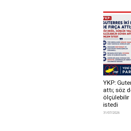
YKP: Guterr
attı; söz 
ölçülebili
istedi
31/07/2026