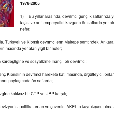
1976-2005
1) Bu yıllar arasında, devrimci gençlik saflarında ye
faşist ve anti emperyalist kavgada ön saflarda yer alm
nefer;
, Türkiyeli ve Kıbrıslı devrimcilerin Maltepe semtindeki Anka
 kırılmasında yer alan yiğit bir nefer;
kardeşliğine ve sosyalizme inançlı bir devrimci;
ç Kıbrıslının devrimci harekete katılmasında, örgütleyici, onlar
arını paylaşmada ön saflarda;
gide katıksız bir CTP ve UBP karşıtı;
vizyonist politikalardan ve şovenist AKEL’in kuyrukçusu olmal