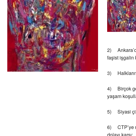
2) Ankara’da
faşist işgalin
3) Halkların 
4) Birçok gen
yaşam koşull
5) Siyasi çiz
6) CTP’ye re
dolayı karşı;