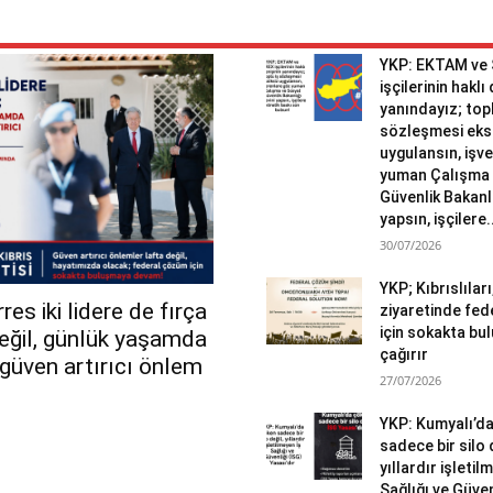
YKP: EKTAM ve
işçilerinin haklı
yanındayız; topl
sözleşmesi eks
uygulansın, işv
yuman Çalışma 
Güvenlik Bakanlı
yapsın, işçilere.
30/07/2026
YKP; Kıbrıslılar
es iki lidere de fırça
ziyaretinde fed
için sokakta b
değil, günlük yaşamda
çağırır
r güven artırıcı önlem
27/07/2026
YKP: Kumyalı’d
sadece bir silo 
yıllardır işletil
Sağlığı ve Güven