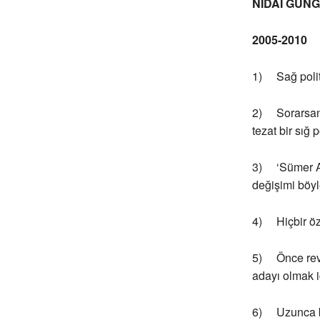
NİDAİ GÜN
2005-2010
1) Sağ politi
2) Sorarsanız
tezat bir sığ 
3) ‘Sümer Ay
değişimi böyle
4) Hiçbir öze
5) Önce revi
adayı olmak i
6) Uzunca bir