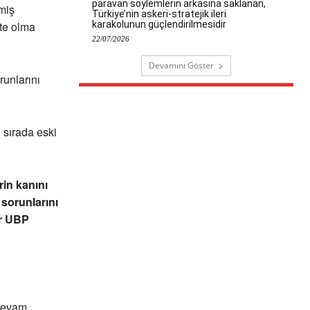
paravan söylemlerin arkasına saklanan,
miş
Türkiye’nin askeri-stratejik ileri
karakolunun güçlendirilmesidir
kte olma
22/07/2026
Devamını Göster
runlarını
u sırada eski
in kanını
sorunlarını
ir UBP
devam