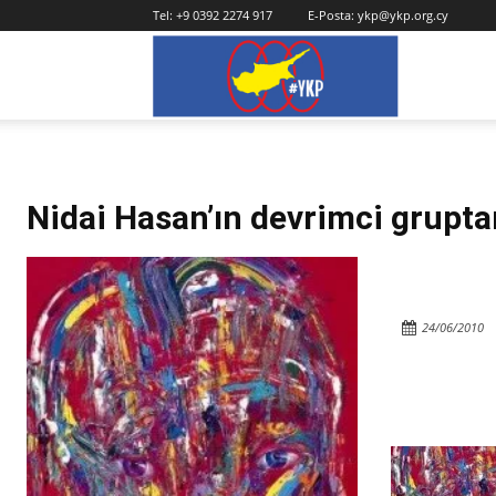
Tel:
+9 0392 2274 917
E-Posta:
ykp@ykp.org.cy
YKP
Nidai Hasan’ın devrimci grupt
24/06/2010