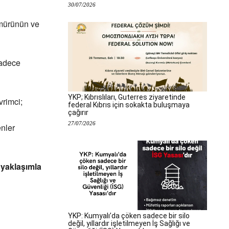
30/07/2026
ömürünün ve
Sadece
YKP; Kıbrıslıları, Guterres ziyaretinde
vrimci;
federal Kıbrıs için sokakta buluşmaya
çağırır
27/07/2026
enler
r yaklaşımla
YKP: Kumyalı’da çöken sadece bir silo
değil, yıllardır işletilmeyen İş Sağlığı ve