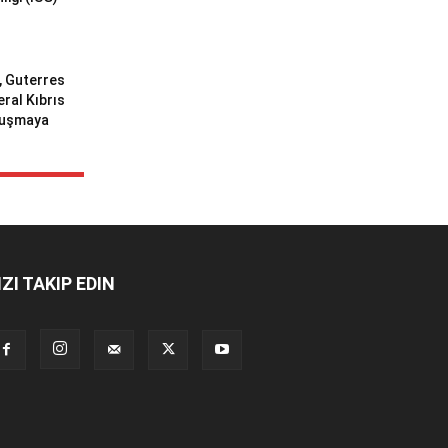
ı, Guterres
eral Kıbrıs
uluşmaya
IZI TAKIP EDIN