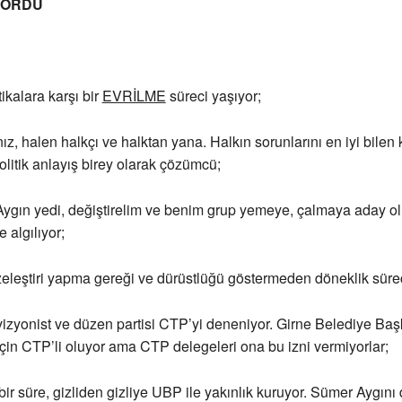
GÖRDÜ
kalara karşı bir
EVRİLME
süreci yaşıyor;
, halen halkçı ve halktan yana. Halkın sorunlarını en iyi bilen k
politik anlayış birey olarak çözümcü;
gın yedi, değiştirelim ve benim grup yemeye, çalmaya aday olm
 algılıyor;
leştiri yapma gereği ve dürüstlüğü göstermeden döneklik süreci
zyonist ve düzen partisi CTP’yi deneniyor. Girne Belediye Ba
çin CTP’li oluyor ama CTP delegeleri ona bu izni vermiyorlar;
 süre, gizliden gizliye UBP ile yakınlık kuruyor. Sümer Aygını