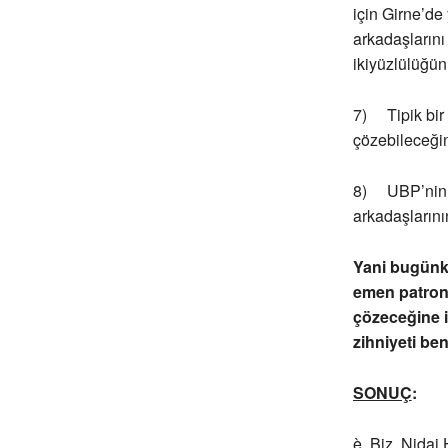
için Girne’de
arkadaşlarını
ikiyüzlülüğün
7) Tipik bir 
çözebileceğin
8) UBP’nin nit
arkadaşlarını
Yani bugünk
emen patronl
çözeceğine i
zihniyeti be
SONUÇ
:
è Biz, Nidai