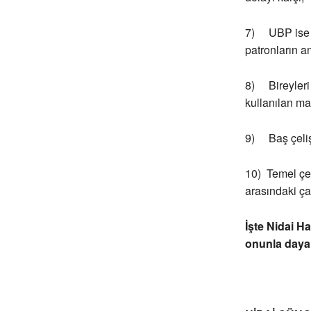
7) UBP ise Kı
patronların a
8) Bireyleri
kullanılan ma
9) Baş çelişk
10) Temel çel
arasındaki ça
İşte Nidai Ha
onunla day