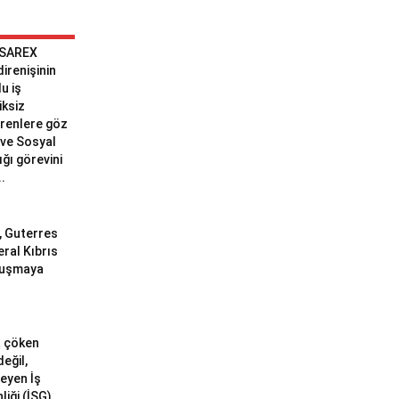
 SAREX
 direnişinin
u iş
iksiz
erenlere göz
ve Sosyal
ğı görevini
..
ı, Guterres
eral Kıbrıs
uluşmaya
a çöken
değil,
meyen İş
liği (İSG)