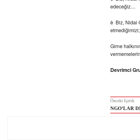
edeceğiz…
è Biz, Nidai 
etmediğimizi;
Girne halkının
vermemelerini 
Devrimci Gr
Önceki İçerik
NGO’LAR D