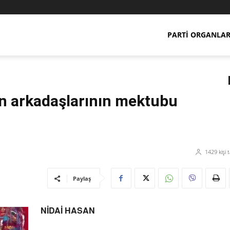
PARTI ORGANLAR
an arkadaşlarının mektubu
1429
kişi 
Paylaş
NİDAİ HASAN