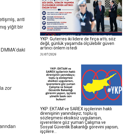
tişmiş, anti
ış yiğit bir
YKP: Guterres iki lidere de fırça attı; söz
değil, günlük yaşamda ölçülebilir güven
artırıcı önlem istedi
ra DMMA’daki
31/07/2026
la zor
YKP: EKTAM ve SAREX işçilerinin haklı
direnişinin yanındayız; toplu iş
sözleşmesi eksiksiz uygulansın,
işverenlere göz yuman Çalışma ve
arından
Sosyal Güvenlik Bakanlığı görevini yapsın,
işçilere...