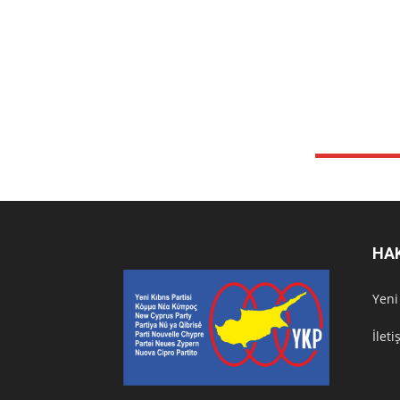
HA
Υeni
İlet