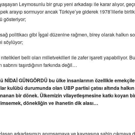
 yaşayan Leymosunlu bir grup yeni arkadaşı ile karar alıyor, geç
 pek arayıp sormuyor ancak Türkiye’ye giderek 1978’lilerle birli
ü gösteriyor;
sağ politikacı gibi İşgal düzenine rağmen, birey olarak halkın so
i söylüyor;
elikleri belli olan milletvekilleri ile zafer işareti yapabiliyor. B
n sabrını taşırdığının farkında değil…
ü NİDAİ GÜNGÖRDÜ bu ülke insanlarının özellikle emekçiler
ar kulübü durumunda olan UBP partisi çatısı altında halkın 
nanan bir dönek. Ülkemizin vilayetleşmesine katkı koyan b
nimsemek, dönekliğin ve ihanetin dik alası…
 Hasan arkadaşımızı anımsamaya ve kavgasına sahip çıkmaya 