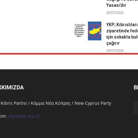
Yasası’dır
26/07/2026
YKP; Kıbrıslılar
ziyaretinde fed
için sokakta b
çağırır
24/07/2026
KKIMIZDA
B
 Kıbrıs Partisi / Κόμμα Νέα Κύπρος / New Cyprus Party
işim:
ykp@ykp.org.cy