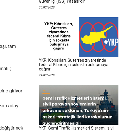
Güvenliği (İSG) Yasası’dır
26/07/2026
işi. tam
YKP; Kıbrıslıları, Guterres ziyaretinde
federal Kıbrıs için sokakta buluşmaya
alı’;
çağırır
24/07/2026
ne giriyor;
şkan aday
 değiştirmek
YKP: Gemi Trafik Hizmetleri Sistemi, sivil