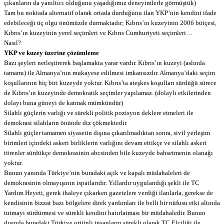
çıkanların da yanıltıcı olduğunu yaşadığımız deneyimlerle görmüştük)
Tam bu noktada alternatif olarak ortada durduğunu ilan YKP’nin kendini ifade
edebileceği üç olgu önümüzde durmaktadır; Kıbrıs’ın kuzeyinin 2006 bütçesi,
Kıbrıs’ın kuzeyinin yerel seçimleri ve Kıbrıs Cumhuriyeti seçimleri…
Nasıl?
YKP ve kuzey üzerine çözümleme
Bazı şeyleri netleştirerek başlamakta yarar vardır. Kıbrıs’ın kuzeyi (aslında
tamamı) ile Almanya’nın mukayese edilmesi imkansızdır. Almanya’daki seçim
koşullarının hiç biri kuzeyde yoktur. Kıbrıs’ta ateşkes koşulları sürdüğü sürece
de Kıbrıs’ın kuzeyinde demokratik seçimler yapılamaz. (dolaylı etkilerinden
dolayı buna güneyi de katmak mümkündür)
Silahlı güçlerin varlığı ve sürekli politik pozisyon deklere etmeleri ile
demokrasi silahların önünde diz çökmektedir.
Silahlı güçler tamamen siyasetin dışına çıkarılmadıktan sonra, sivil yerleşim
birimleri içindeki askeri birliklerin varlığını devam ettikçe ve silahlı askeri
törenler sürdükçe demokrasinin abcsinden bile kuzeyde bahsetmenin olanağı
yoktur.
Bunun yanında Türkiye’nin buradaki açık ve kapalı müdahaleleri de
demokrasinin olmayışının ispatlarıdır. Yıllardır uygulandığı şekli ile TC
Yardım Heyeti, gerek ihaleye çıkarken gazetelere verdiği ilanlarla, gerekse de
kendisinin bizzat bazı bölgelere direk yardımları ile belli bir nüfusu etki altında
tutmayı sürdürmesi ve sürekli kendini hatırlatması bir müdahaledir. Bunun
dışında buradaki Türkiye orijinli insanların sürekli olarak TC Elçiliği ile