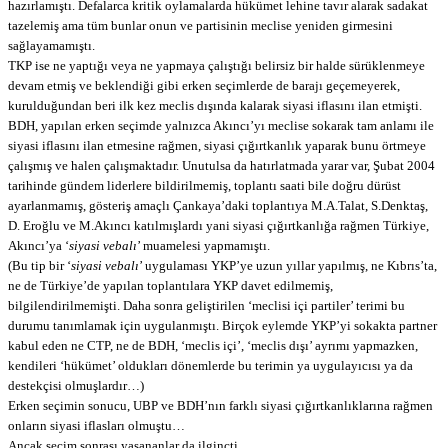
hazırlamıştı. Defalarca kritik oylamalarda hükümet lehine tavır alarak sadakat
tazelemiş ama tüm bunlar onun ve partisinin meclise yeniden girmesini
sağlayamamıştı.
TKP ise ne yaptığı veya ne yapmaya çalıştığı belirsiz bir halde sürüklenmeye
devam etmiş ve beklendiği gibi erken seçimlerde de barajı geçemeyerek,
kurulduğundan beri ilk kez meclis dışında kalarak siyasi iflasını ilan etmişti.
BDH, yapılan erken seçimde yalnızca Akıncı’yı meclise sokarak tam anlamı ile
siyasi iflasını ilan etmesine rağmen, siyasi çığırtkanlık yaparak bunu örtmeye
çalışmış ve halen çalışmaktadır. Unutulsa da hatırlatmada yarar var, Şubat 2004
tarihinde gündem liderlere bildirilmemiş, toplantı saati bile doğru dürüst
ayarlanmamış, gösteriş amaçlı Çankaya’daki toplantıya M.A.Talat, S.Denktaş,
D. Eroğlu ve M.Akıncı katılmışlardı yani siyasi çığırtkanlığa rağmen Türkiye,
Akıncı’ya ‘
siyasi vebalı
’ muamelesi yapmamıştı.
(Bu tip bir ‘
siyasi vebalı
’ uygulaması YKP’ye uzun yıllar yapılmış, ne Kıbrıs’ta,
ne de Türkiye’de yapılan toplantılara YKP davet edilmemiş,
bilgilendirilmemişti. Daha sonra geliştirilen ‘meclisi içi partiler’ terimi bu
durumu tanımlamak için uygulanmıştı. Birçok eylemde YKP’yi sokakta partner
kabul eden ne CTP, ne de BDH, ‘meclis içi’, ‘meclis dışı’ ayrımı yapmazken,
kendileri ‘hükümet’ oldukları dönemlerde bu terimin ya uygulayıcısı ya da
destekçisi olmuşlardır…)
Erken seçimin sonucu, UBP ve BDH’nın farklı siyasi çığırtkanlıklarına rağmen
onların siyasi iflasları olmuştu…
Ancak seçim sonrası yaşananlar da ilginçti.