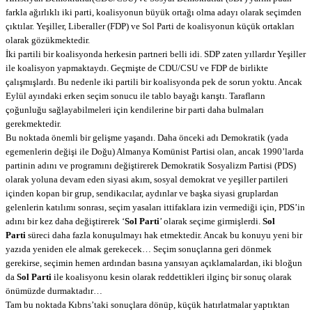
farkla ağırlıklı iki parti, koalisyonun büyük ortağı olma adayı olarak seçimden
çıktılar. Yeşiller, Liberaller (FDP) ve Sol Parti de koalisyonun küçük ortakları
olarak gözükmektedir.
İki partili bir koalisyonda herkesin partneri belli idi. SDP zaten yıllardır Yeşiller
ile koalisyon yapmaktaydı. Geçmişte de CDU/CSU ve FDP de birlikte
çalışmışlardı. Bu nedenle iki partili bir koalisyonda pek de sorun yoktu. Ancak
Eylül ayındaki erken seçim sonucu ile tablo bayağı karıştı. Tarafların
çoğunluğu sağlayabilmeleri için kendilerine bir parti daha bulmaları
gerekmektedir.
Bu noktada önemli bir gelişme yaşandı. Daha önceki adı Demokratik (yada
egemenlerin değişi ile Doğu) Almanya Komünist Partisi olan, ancak 1990’larda
partinin adını ve programını değiştirerek Demokratik Sosyalizm Partisi (PDS)
olarak yoluna devam eden siyasi akım, sosyal demokrat ve yeşiller partileri
içinden kopan bir grup, sendikacılar, aydınlar ve başka siyasi gruplardan
gelenlerin katılımı sonrası, seçim yasaları ittifaklara izin vermediği için, PDS’in
adını bir kez daha değiştirerek ‘
Sol Parti
’ olarak seçime girmişlerdi.
Sol
Parti
süreci daha fazla konuşulmayı hak etmektedir. Ancak bu konuyu yeni bir
yazıda yeniden ele almak gerekecek… Seçim sonuçlarına geri dönmek
gerekirse, seçimin hemen ardından basına yansıyan açıklamalardan, iki bloğun
da
Sol Parti
ile koalisyonu kesin olarak reddettikleri ilginç bir sonuç olarak
önümüzde durmaktadır…
Tam bu noktada Kıbrıs’taki sonuçlara dönüp, küçük hatırlatmalar yaptıktan