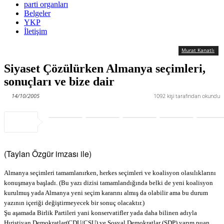
parti organları
Belgeler
YKP
İletişim
Murat Kanatlı
Siyaset Çözülürken Almanya seçimleri,
sonuçları ve bize dair
14/10/2005
1092
kişi tarafından okundu
(Taylan Özgür imzası ile)
Almanya seçimleri tamamlanırken, herkes seçimleri ve koalisyon olasılıklarını
konuşmaya başladı. (Bu yazı dizisi tamamlandığında belki de yeni koalisyon
kurulmuş yada Almanya yeni seçim kararını almış da olabilir ama bu durum
yazının içeriği değiştirmeyecek bir sonuç olacaktır.)
Şu aşamada Birlik Partileri yani konservatifler yada daha bilinen adıyla
Hıristiyan Demokratlar(CDU/CSU) ve Sosyal Demokratlar (SDP) yarım puan