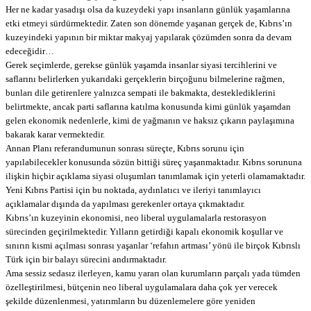
Her ne kadar yasadışı olsa da kuzeydeki yapı insanların günlük yaşamlarına
etki etmeyi sürdürmektedir. Zaten son dönemde yaşanan gerçek de, Kıbrıs’ın
kuzeyindeki yapının bir miktar makyaj yapılarak çözümden sonra da devam
edeceğidir…
Gerek seçimlerde, gerekse günlük yaşamda insanlar siyasi tercihlerini ve
saflarını belirlerken yukarıdaki gerçeklerin birçoğunu bilmelerine rağmen,
bunları dile getirenlere yalnızca sempati ile bakmakta, desteklediklerini
belirtmekte, ancak parti saflarına katılma konusunda kimi günlük yaşamdan
gelen ekonomik nedenlerle, kimi de yağmanın ve haksız çıkarın paylaşımına
bakarak karar vermektedir.
Annan Planı referandumunun sonrası süreçte, Kıbrıs sorunu için
yapılabilecekler konusunda sözün bittiği süreç yaşanmaktadır. Kıbrıs sorununa
ilişkin hiçbir açıklama siyasi oluşumları tanımlamak için yeterli olamamaktadır.
Yeni Kıbrıs Partisi için bu noktada, aydınlatıcı ve ileriyi tanımlayıcı
açıklamalar dışında da yapılması gerekenler ortaya çıkmaktadır.
Kıbrıs’ın kuzeyinin ekonomisi, neo liberal uygulamalarla restorasyon
sürecinden geçirilmektedir. Yılların getirdiği kapalı ekonomik koşullar ve
sınırın kısmi açılması sonrası yaşanlar ‘refahın artması’ yönü ile birçok Kıbrıslı
Türk için bir balayı sürecini andırmaktadır.
Ama sessiz sedasız ilerleyen, kamu yararı olan kurumların parçalı yada tümden
özelleştirilmesi, bütçenin neo liberal uygulamalara daha çok yer verecek
şekilde düzenlenmesi, yatırımların bu düzenlemelere göre yeniden