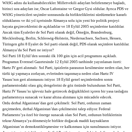
WASG adını da kullanabilecekler. Milletvekili adayları belirlenmeye başladı,
birinci sıra adayları ise, Oscar Lafontaine ve Gregor Gysi oldular. Ayrıca PDS ve
WASG yöneticileri seçimler sonrasında da birlikteliklerini sürdürmekte kararlı
olduklarını ve iki yıl içerisinde Almanya solu için yeni bir politik projeyi
hayata geçireceklerini de açıkladılar ve 18 Eylül 2005 seçimlerine katıldılar.
Ancak tüm Eyaletler de Sol Parti olarak değil, Örneğin, Brandenburg,
Mecklenburg, Berlin, Schleswig-Holstein, Niedersachsen, Sachsen, Hessen,
Türingen gibi 8 Eyalet de Sol parti olarak değil, PDS olarak seçimlere katıldılar.
Almanya’da Sol Parti ne istiyor?
Sol Parti 18 Eylül’den sonraki ilk 100 gün için acil programını açıkladı.
Programın Evrensel Gazetesinde 12 Eylül 2005 tarihinde yayınlanan özeti:
Hartz IV geri alınmalı: Sol Parti, işsizlerin parasının kesilmesine neden olan, her
türlü işi yapmaya zorlayan, evlerinden taşınmaya neden olan Hartz IV
Yasası’nın geri alınmasını istiyor. 18 Eylül genel seçimlerinden sonra
parlamentodaki olası güç dengelerini de göz önünde bulunduran Sol Parti,
Hartz IV Yasası’nı işlevsiz hale getirecek değişiklikleri içeren bir yasa taslağını
parlamentoya sunacak ve karar altına alınması için mücadele edecek.
Ordu derhal Afganistan’dan geri çekilmeli: Sol Parti, ordunun zaman
geçirmeden, derhal Afganistan’dan çekilmesini talep ediyor. Federal
Parlamento’ya özel bir önerge sunacak olan Sol Parti, ordunun birliklerinin
tekrar Almanya’ya dönmesiyle birlikte doğacak maddi kaynakların
Afganistan’ın demokratikleşmesine ve kalkınması için sunulmasını istiyor.