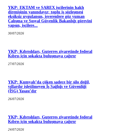
YKP: EKTAM ve SAREX işçilerinin haklı
direnişinin yanındayız; toplu iş sözleşmesi
eksiksiz uygulansın, işverenlere göz yuman
Çalışma ve Sosyal Güvenlik Bakanlığı görevini
yapsın, işçilere...
30/07/2026
YKP; Kıbrıslıları, Guterres ziyaretinde federal
Kıbrıs için sokakta buluşmaya çağırır
27/07/2026
YKP: Kumyalı’da çöken sadece bir silo değil,
yıllardır işletilmeyen İş Sağlığı ve Güvenliği
(İSG) Yasası’dır
26/07/2026
YKP; Kıbrıslıları, Guterres ziyaretinde federal
Kıbrıs için sokakta buluşmaya çağırır
24/07/2026