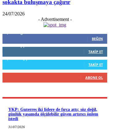
sokakta buluşmaya çağırır
24/07/2026
- Advertisement -
5,999
Beğenenler
BEĞEN
796
Takipçiler
TAKIP ET
1,253
Takipçiler
TAKIP ET
916
Abone
ABONE OL
YKP: Guterres iki lidere de fırça attı; söz değil,
günlük yaşamda ölçülebilir güven artırıcı önlem
istedi
31/07/2026