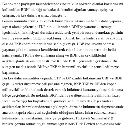
Bu noktada paylaşım mücadelesinde elbette kilit noktada olanlar kozlarını iyi
kullandılar. BDH liderliği ne kadar da kendini ağırdan satmaya çalışırsa
çalışsın, bir kez daha başarısız olmuştu…
Günün sonunda azınlık hükümeti kurulmuştu. Akıncı bir hamle daha yaparak,
siyasi olarak çökerttiği TKP’nin küllerinden BDH’yi yaratmak istemişti.
İçerisindeki farklı siyasi duruşları reddeterek yeni bir sosyal demokrat partinin
kuruluş sürecinde olduğunu açıklamıştı. Ancak her ne kadar yaralı ve çökmüş
olsa da TKP kadroları partilerine sahip çıkmıştı. UBP koalisyonu sonrası
yaşanan çöküntü sonrası kendilerini terk eden liderinin ihanetini de belki
hatırlayarak, TKP ile devam kararı almış ve BDH’dan çekildiklerini
açıklamışlardı. Arkasından BKP ve KSP de BDH içerisinden çekilmişti. Bu
süreçten meclis içinde BKP ve TKP de birer milletvekili ile temsil edilmeye
başlamıştı.
Bir kez daha anomaliler yaşandı. CTP ve DP azınlık hükümetini UBP ve BDH
çeşitli kereler düşürmeye çalışmasına rağmen, BKP, TKP ve DP’den kopan
milletvekilleri blok olarak destek vererek hükümeti kurtarmayı başardılar ama
bütçe geç(e)medi. Bu noktada BKP lideri ve o dönem milletvekili olan İzzet
İzcan’ın ‘barışçı bir başbakanı düşürmeye gönlüm razı değil’ şeklindeki
açıklamaları bir miktar dönemi açıklar gibi dursa da hükümetin düşmemesinde
ana etki kapıda olan yeni seçimlerin olduğunu kimse inkar edemez. İzcan,
hükümete olan sadakatini, Türkiye’ye giderek, Türkiyeli ‘uzmanlarla’ (!)
birlikte çözüm sonrası uygulanması için Kıbrıs Türk Devleti anayasasını bile