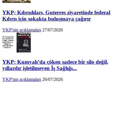
YKP; Kıbrıslıları, Guterres ziyaretinde federal
Kıbrıs için sokakta buluşmaya çağırır
YKP'nin açıklamaları
27/07/2026
YKP: Kumyalı’da çöken sadece bir silo değil,
yıllardır işletilmeyen İş Sağlığı...
YKP'nin açıklamaları
26/07/2026