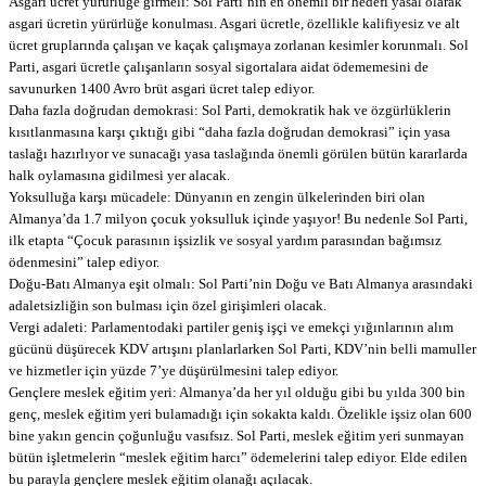
Asgari ücret yürürlüğe girmeli: Sol Parti’nin en önemli bir hedefi yasal olarak
asgari ücretin yürürlüğe konulması. Asgari ücretle, özellikle kalifiyesiz ve alt
ücret gruplarında çalışan ve kaçak çalışmaya zorlanan kesimler korunmalı. Sol
Parti, asgari ücretle çalışanların sosyal sigortalara aidat ödememesini de
savunurken 1400 Avro brüt asgari ücret talep ediyor.
Daha fazla doğrudan demokrasi: Sol Parti, demokratik hak ve özgürlüklerin
kısıtlanmasına karşı çıktığı gibi “daha fazla doğrudan demokrasi” için yasa
taslağı hazırlıyor ve sunacağı yasa taslağında önemli görülen bütün kararlarda
halk oylamasına gidilmesi yer alacak.
Yoksulluğa karşı mücadele: Dünyanın en zengin ülkelerinden biri olan
Almanya’da 1.7 milyon çocuk yoksulluk içinde yaşıyor! Bu nedenle Sol Parti,
ilk etapta “Çocuk parasının işsizlik ve sosyal yardım parasından bağımsız
ödenmesini” talep ediyor.
Doğu-Batı Almanya eşit olmalı: Sol Parti’nin Doğu ve Batı Almanya arasındaki
adaletsizliğin son bulması için özel girişimleri olacak.
Vergi adaleti: Parlamentodaki partiler geniş işçi ve emekçi yığınlarının alım
gücünü düşürecek KDV artışını planlarlarken Sol Parti, KDV’nin belli mamuller
ve hizmetler için yüzde 7’ye düşürülmesini talep ediyor.
Gençlere meslek eğitim yeri: Almanya’da her yıl olduğu gibi bu yılda 300 bin
genç, meslek eğitim yeri bulamadığı için sokakta kaldı. Özelikle işsiz olan 600
bine yakın gencin çoğunluğu vasıfsız. Sol Parti, meslek eğitim yeri sunmayan
bütün işletmelerin “meslek eğitim harcı” ödemelerini talep ediyor. Elde edilen
bu parayla gençlere meslek eğitim olanağı açılacak.