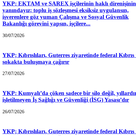
YKP: EKTAM ve SAREX işçilerinin haklı direnişinin
yanındayız; toplu iş sözleşmesi eksiksiz uygulansın,
işverenlere göz yuman Çalışma ve Sosyal Güvenlik
Bakanlığı görevini yapsın, işçilere...
30/07/2026
YKP; Kıbrıslıları, Guterres ziyaretinde federal Kıbrıs 
sokakta buluşmaya çağırır
27/07/2026
YKP: Kumyalı’da çöken sadece bir silo değil, yıllardı
işletilmeyen İş Sağlığı ve Güvenliği (İSG) Yasası’dır
26/07/2026
YKP; Kıbrıslıları, Guterres ziyaretinde federal Kıbrıs 