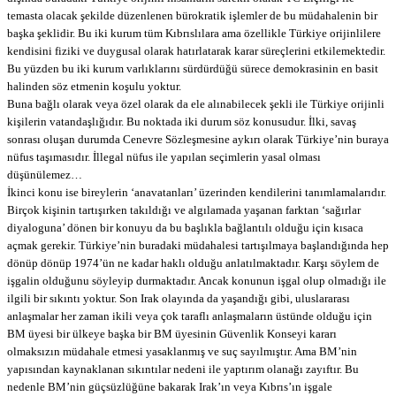
temasta olacak şekilde düzenlenen bürokratik işlemler de bu müdahalenin bir
başka şeklidir. Bu iki kurum tüm Kıbrıslılara ama özellikle Türkiye orijinlilere
kendisini fiziki ve duygusal olarak hatırlatarak karar süreçlerini etkilemektedir.
Bu yüzden bu iki kurum varlıklarını sürdürdüğü sürece demokrasinin en basit
halinden söz etmenin koşulu yoktur.
Buna bağlı olarak veya özel olarak da ele alınabilecek şekli ile Türkiye orijinli
kişilerin vatandaşlığıdır. Bu noktada iki durum söz konusudur. İlki, savaş
sonrası oluşan durumda Cenevre Sözleşmesine aykırı olarak Türkiye’nin buraya
nüfus taşımasıdır. İllegal nüfus ile yapılan seçimlerin yasal olması
düşünülemez…
İkinci konu ise bireylerin ‘anavatanları’ üzerinden kendilerini tanımlamalarıdır.
Birçok kişinin tartışırken takıldığı ve algılamada yaşanan farktan ‘sağırlar
diyaloguna’ dönen bir konuyu da bu başlıkla bağlantılı olduğu için kısaca
açmak gerekir. Türkiye’nin buradaki müdahalesi tartışılmaya başlandığında hep
dönüp dönüp 1974’ün ne kadar haklı olduğu anlatılmaktadır. Karşı söylem de
işgalin olduğunu söyleyip durmaktadır. Ancak konunun işgal olup olmadığı ile
ilgili bir sıkıntı yoktur. Son Irak olayında da yaşandığı gibi, uluslararası
anlaşmalar her zaman ikili veya çok taraflı anlaşmaların üstünde olduğu için
BM üyesi bir ülkeye başka bir BM üyesinin Güvenlik Konseyi kararı
olmaksızın müdahale etmesi yasaklanmış ve suç sayılmıştır. Ama BM’nin
yapısından kaynaklanan sıkıntılar nedeni ile yaptırım olanağı zayıftır. Bu
nedenle BM’nin güçsüzlüğüne bakarak Irak’ın veya Kıbrıs’ın işgale