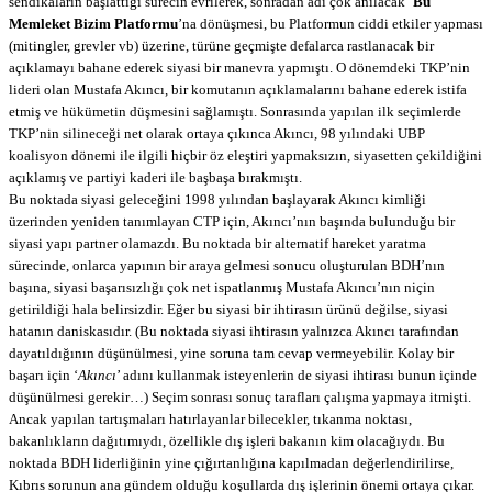
sendikaların başlattığı sürecin evrilerek, sonradan adı çok anılacak ‘
Bu
Memleket Bizim Platformu
’na dönüşmesi, bu Platformun ciddi etkiler yapması
(mitingler, grevler vb) üzerine, türüne geçmişte defalarca rastlanacak bir
açıklamayı bahane ederek siyasi bir manevra yapmıştı. O dönemdeki TKP’nin
lideri olan Mustafa Akıncı, bir komutanın açıklamalarını bahane ederek istifa
etmiş ve hükümetin düşmesini sağlamıştı. Sonrasında yapılan ilk seçimlerde
TKP’nin silineceği net olarak ortaya çıkınca Akıncı, 98 yılındaki UBP
koalisyon dönemi ile ilgili hiçbir öz eleştiri yapmaksızın, siyasetten çekildiğini
açıklamış ve partiyi kaderi ile başbaşa bırakmıştı.
Bu noktada siyasi geleceğini 1998 yılından başlayarak Akıncı kimliği
üzerinden yeniden tanımlayan CTP için, Akıncı’nın başında bulunduğu bir
siyasi yapı partner olamazdı. Bu noktada bir alternatif hareket yaratma
sürecinde, onlarca yapının bir araya gelmesi sonucu oluşturulan BDH’nın
başına, siyasi başarısızlığı çok net ispatlanmış Mustafa Akıncı’nın niçin
getirildiği hala belirsizdir. Eğer bu siyasi bir ihtirasın ürünü değilse, siyasi
hatanın daniskasıdır. (Bu noktada siyasi ihtirasın yalnızca Akıncı tarafından
dayatıldığının düşünülmesi, yine soruna tam cevap vermeyebilir. Kolay bir
başarı için ‘
Akıncı
’ adını kullanmak isteyenlerin de siyasi ihtirası bunun içinde
düşünülmesi gerekir…) Seçim sonrası sonuç tarafları çalışma yapmaya itmişti.
Ancak yapılan tartışmaları hatırlayanlar bilecekler, tıkanma noktası,
bakanlıkların dağıtımıydı, özellikle dış işleri bakanın kim olacağıydı. Bu
noktada BDH liderliğinin yine çığırtanlığına kapılmadan değerlendirilirse,
Kıbrıs sorunun ana gündem olduğu koşullarda dış işlerinin önemi ortaya çıkar.