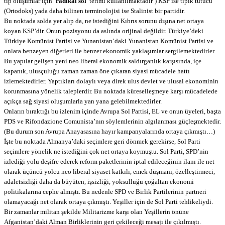
tip oluşumlar için ‘
radikal sol
’ terimi kullanılmaktadır’) KSP ise tipik tutucu
(Ortodoks) yada daha bilinen terminolojisi ise Stalinist bir partidir.
Bu noktada solda yer alıp da, ne istediğini Kıbrıs sorunu dışına net ortaya
koyan KSP’dir. Onun pozisyonu da aslında orijinal değildir. Türkiye’deki
Türkiye Komünist Partisi ve Yunanistan’daki Yunanistan Komünist Partisi ve
onlara benzeyen diğerleri ile benzer ekonomik yaklaşımlar sergilemektedirler.
Bu yapılar gelişen yeni neo liberal ekonomik saldırganlık karşısında, içe
kapanık, ulusçuluğu zaman zaman öne çıkaran siyasi mücadele hattı
izlemektedirler. Yaptıkları dolaylı veya direk ulus devlet ve ulusal ekonominin
korunmasına yönelik taleplerdir. Bu noktada küreselleşmeye karşı mücadelede
açıkça sağ siyasi oluşumlarla yan yana gelebilmektedirler.
Onların bıraktığı bu izlenim içinde Avrupa Sol Partisi, EL ve onun üyeleri, başta
PDS ve Rifondazione Comunista’nın söylemlerinin algılanması güçleşmektedir.
(Bu durum son Avrupa Anayasasına hayır kampanyalarında ortaya çıkmıştı…)
İşte bu noktada Almanya’daki seçimlere geri dönmek gerekirse, Sol Parti
seçimlere yönelik ne istediğini çok net ortaya koymuştu. Sol Parti, SPD’nin
izlediği yolu deşifre ederek reform paketlerinin iptal edileceğinin ilanı ile net
olarak üçüncü yolcu neo liberal siyaset katkılı, emek düşmanı, özelleştirmeci,
adaletsizliği daha da büyüten, işsizliği, yoksulluğu çoğaltan ekonomi
politikalarına cephe almıştı. Bu nedenle SPD ve Birlik Partilerinin partneri
olamayacağı net olarak ortaya çıkmıştı. Yeşiller için de Sol Parti tehlikeliydi.
Bir zamanlar militan şekilde Militarizme karşı olan Yeşillerin önüne
Afganistan’daki Alman Birliklerinin geri çekileceği mesajı ile çıkılmıştı.