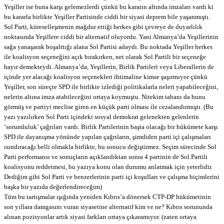
Yeşiller ise buna karşı gelemezlerdi çünkü bu kararın altında imzaları vardı ki
bu kararla birlikte Yeşiller Partisinde ciddi bir siyasi deprem bile yaşanmıştı.
Sol Parti, küreselleşmenin mağdur ettiği herkes gibi çevreye de duyarlılık
noktasında Yeşillere ciddi bir alternatif oluyordu. Yani Almanya’da Yeşillerinin
sağa yanaşarak boşalttığı alana Sol Partisi adaydı. Bu noktada Yeşiller herkes
ile koalisyon seçeneğini açık bırakırken, net olarak Sol Partili bir seçeneğe
hayır demekteydi. Almanya’da, Yeşillerin, Birlik Partileri veya Liberallerin de
içinde yer alacağı koalisyon seçenekleri ihtimaline kimse şaşırmıyor çünkü
Yeşiller, son süreçte SPD ile birlikte izlediği politikalarla neleri yapabileceğini,
nelerin altına imza atabileceğini ortaya koymuştu. Nitekim tabanı da bunu
görmüş ve partiyi meclise giren en küçük parti olması ile cezalandırmıştı. (Bu
yazı yazılırken Sol Parti içindeki sosyal demokrat gelenekten gelenlerin
‘sorumluluk’ çağrıları vardı. Birlik Partilerinin başta olacağı bir hükümete karşı
SPD ile dayanışma yönünde yapılan çağrıların, şimdiden parti içi çalışmaları
ısındıracağı belli olmakla birlikte, bu sonucu değiştirmez. Seçim sürecinde Sol
Parti performansı ve sonuçların açıklandıktan sonra 4 partinin de Sol Partili
koalisyonu reddetmesi, bu yazıya konu olan durumu anlatmak için yeterlidir.
Dediğim gibi Sol Parti ve benzerlerinin parti içi koşulları ve çalışma biçimlerini
başka bir yazıda değerlendireceğim)
Tüm bu tartışmalar ışığında yeniden Kıbrıs’a dönersek CTP-DP hükümetinin
son yıllara damgasını vuran siyasetine alternatif kim ve ne? Kıbrıs sorununda
alınan pozisyonlar artık siyasi farkları ortaya çıkaramıyor. (zaten ortaya