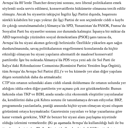
Avrupa’da 80’lerde Thatcher deneyimi sonrası, neo liberal politikaların emek
söylemli sosla servis edilmesi, konservatiflerin hükümette olmasına tercih edilir
olmuştu. Ancak bu siyasetin takipçisi İngiliz İşçi Partisi dışında, başarısını
sürekli kılabilen bir yapı yoktur. (ki İşçi Partisi de son seçimlerde ciddi o kaybı
ile çıktığı unutulmamalıdır.) Almanya’da SPD, Yunanistan’da PASOK, Fransa’da
Sosyalist Parti bu siyasetler sonrası zor durumda kalmıştır. İspanya bir miktar da
ABD taşeronluğu yüzünden sosyal demokratlara (PSOE) şans tanısa da,
Avrupa’da bu siyasi akımın geleceği belirsizdir. Özellikle yükselen aşırı sağın
durdurulmasında, savaş politikalarının engellenmesi konularında da hiçbir
etkinliği olmayan bu siyasi yapıların alternatifi de maalesef konservatif
partilerdir. İşte bu noktada Almanya’da PDS veya yeni adı ile Sol Parti ile
İtalya’daki Rifondazione Comunista (Komünist Partisi Yeniden İnşa Örgütü),
tüm Avrupa’da Avrupa Sol Partisi (EL)’e ve bu kümede yer alan diğer yapılara
düşen sorumluluk daha da artmaktadır.
CTP’nin ortanın solundaki alanı ciddi olarak doldurması ile ortanın solunda yer
aldığını iddia eden diğer partilerin yer açması çok zor gözükmektedir. Bunun
farkında olan TKP ve BDH, arada sırada cılız ekonomik eleştiriler yayınlasalar
da, kendilerini daha çok Kıbrıs sorunu ile tanımlamaya devam ediyorlar. BKP,
programında yazılanlarla, pratiği arasında hiçbir uyum olmayan siyasi oluşum
görünümü ortaya koymaktadır. Gazetesinin yayınları ve köşe yazarlarına göre
karar vermek gerekirse, YKP ile benzer bir siyasi alanı paylaşma niyetinde
olduğu izlenimi vermektedir. (Ki şu aşamada Avrupa’da kullanıldığı hali ile bu