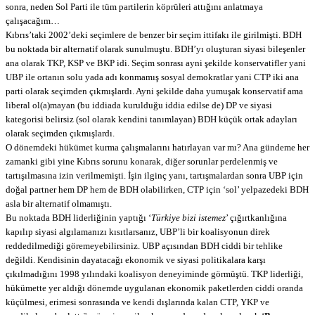
sonra, neden Sol Parti ile tüm partilerin köprüleri attığını anlatmaya
çalışacağım…
Kıbrıs’taki 2002’deki seçimlere de benzer bir seçim ittifakı ile girilmişti. BDH
bu noktada bir alternatif olarak sunulmuştu. BDH’yı oluşturan siyasi bileşenler
ana olarak TKP, KSP ve BKP idi. Seçim sonrası ayni şekilde konservatifler yani
UBP ile ortanın solu yada adı konmamış sosyal demokratlar yani CTP iki ana
parti olarak seçimden çıkmışlardı. Ayni şekilde daha yumuşak konservatif ama
liberal ol(a)mayan (bu iddiada kurulduğu iddia edilse de) DP ve siyasi
kategorisi belirsiz (sol olarak kendini tanımlayan) BDH küçük ortak adayları
olarak seçimden çıkmışlardı.
O dönemdeki hükümet kurma çalışmalarını hatırlayan var mı? Ana gündeme her
zamanki gibi yine Kıbrıs sorunu konarak, diğer sorunlar perdelenmiş ve
tartışılmasına izin verilmemişti. İşin ilginç yanı, tartışmalardan sonra UBP için
doğal partner hem DP hem de BDH olabilirken, CTP için ‘sol’ yelpazedeki BDH
asla bir alternatif olmamıştı.
Bu noktada BDH liderliğinin yaptığı ‘
Türkiye bizi istemez
’ çığırtkanlığına
kapılıp siyasi algılamanızı kısıtlarsanız, UBP’li bir koalisyonun direk
reddedilmediği göremeyebilirsiniz. UBP açısından BDH ciddi bir tehlike
değildi. Kendisinin dayatacağı ekonomik ve siyasi politikalara karşı
çıkılmadığını 1998 yılındaki koalisyon deneyiminde görmüştü. TKP liderliği,
hükümette yer aldığı dönemde uygulanan ekonomik paketlerden ciddi oranda
küçülmesi, erimesi sonrasında ve kendi dışlarında kalan CTP, YKP ve