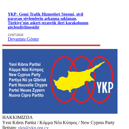
YKP: Gemi Trafik Hizmetleri Sistemi, sivil
paravan söylemlerin arkasına saklanan,
Türkiye’nin askeri-stratejik ileri karakolunun
güçlendirilmesidir
22/07/2026
Devamını Göster
HAKKIMIZDA
Υeni Kıbrıs Partisi / Κόμμα Νέα Κύπρος / New Cyprus Party
İletişim:
ykp@ykp.org.cy