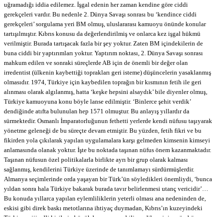
uğramadığı iddia edilemez. İşgal edenin her zaman kendine göre ciddi
gerekçeleri vardır. Bu nedenle 2. Dünya Savaşı sonrası bu ‘kendince ciddi
gerekçeleri’ sorgulama yeri BM olmuş, uluslararası kamuoyu önünde konular
tartışılmıştır. Kıbrıs konusu da değerlendirilmiş ve onlarca kez işgal hükmü
verilmiştir. Burada tartışacak fazla bir şey yoktur. Zaten BM içindekilerin de
buna ciddi bir yaptırımları yoktur. Yaptırım noktası, 2. Dünya Savaşı sonrası
mahkum edilen ve sonraki süreçlerde AB için de önemli bir değer olan
irredentist (ülkenin kaybettiği toprakları geri isteme) düşüncelerin yasaklanmış
olmasıdır. 1974, Türkiye için kaybedilen toprağın bir kısmının fetih ile geri
alınması olarak algılanmış, hatta ‘keşke hepsini alsaydık’ bile diyenler olmuş,
Türkiye kamuoyuna konu böyle lanse edilmiştir. ‘Binlerce şehit verdik’
dendiğinde atıfta bulunulan hep 1571 olmuştur. Bu anlayış yıllardır da
sürmektedir. Osmanlı İmparatorluğunun fethetti yerlerde kendi nüfusu taşıyarak
yönetme geleneği de bu süreçte devam etmiştir. Bu yüzden, fetih fikri ve bu
fikirden yola çıkılarak yapılan uygulamalara karşı gelmeden kimsenin kimseyi
anlamasında olanak yoktur. İşte bu noktada taşınan nüfus önem kazanmaktadır.
Taşınan nüfusun özel politikalarla birlikte ayrı bir grup olarak kalması
sağlanmış, kendilerini Türkiye üzerinde de tanımlamayı sürdürmüşlerdir.
Almanya seçimlerinde orda yaşayan bir Türk’ün söyledikleri önemliydi, ‘bunca
yıldan sonra hala Türkiye bakarak burada tavır belirlenmesi utanç vericidir’…
Bu konuda yıllarca yapılan eylemliliklerin yeterli olması ana nedeninden de,
eskisi gibi direk baskı metotlarına ihtiyaç duymadan, Kıbrıs’ın kuzeyindeki