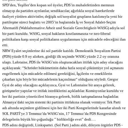
SPD’den, Yeşiller’den kopan sol üyeler, PDS’in muhalefetinden memnun
olmayıp da partiden ayrılanlar, sendikacılar, ağırlıkla sosyal hareketlerde
faaliyet yürüten aktivistler, değişik sol/sosyalist grupların katılımıyla yeni bir
partileşme süreci başlattı ve 2005’in başlarında İş ve Sosyal Adalet-Seçim
Alternatifi (Wahlalternative Arbeit und Soziale Gerechtigkeit-WASG) adıyla sol
bir parti kuruldu. WASG, sosyal hakların kısıtlanmasına ve neo-liberal
politikalara karşı sosyal politikaların uygulanması için mücadele edeceğini ilan
etti.
NRW Eyalet seçimlerine iki sol partide katıldı. Demokratik Sosyalizm Partisi
(PDS) yüzde 0.9 oy alırken, girdiği ilk seçimde WASG yüzde 2.2 oy oranına
ulaştı. Lafotaine, PDS ile WASG’nin oluşturacakları ittifak için aday olacağını
açıklayarak: “Schröder hükümetinin daha fazla sosyal çöküntüye yol açmasını
engellemek için mücadele edilmesi gerektiğini, İşçilerin ve emeklilerin
çıkarları için böyle bir mücadelenin kaçınılmaz“ olduğunu söyledi. Gregor
Gysi de aday olacağını açıklayınca, Gysi ve Lafontaine bir araya gelerek,
görüşmeler yaptılar ve ittifak istediklerini açıkladılar. Komisyonlar kuruldu ve
her iki partinin yöneticileri biraraya gelerek, birlik tartışmalarına başladılar.
Almanya’daki seçim sistemi iki partinin ittifakına olanak vermiyor. Tek Parti
adı altında seçimlere gidilmesi için her iki Parti Kongrelerinde kararlar alındı ve
SOL PARTİ’ye 3 Temmuz’da WASG’nin, 17 Temmuz’da PDS Kongresinde
delegelerin büyük bir çoğunluğu ” birlikteliğe evet” dedi….
PDS adını değiştirdi, Linkspartei. (Sol Parti.) adını aldı, dileyen örgütler PDS -