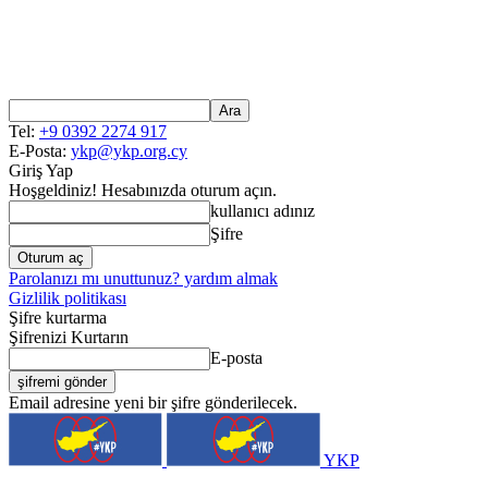
Tel:
+9 0392 2274 917
E-Posta:
ykp@ykp.org.cy
Giriş Yap
Hoşgeldiniz! Hesabınızda oturum açın.
kullanıcı adınız
Şifre
Parolanızı mı unuttunuz? yardım almak
Gizlilik politikası
Şifre kurtarma
Şifrenizi Kurtarın
E-posta
Email adresine yeni bir şifre gönderilecek.
YKP