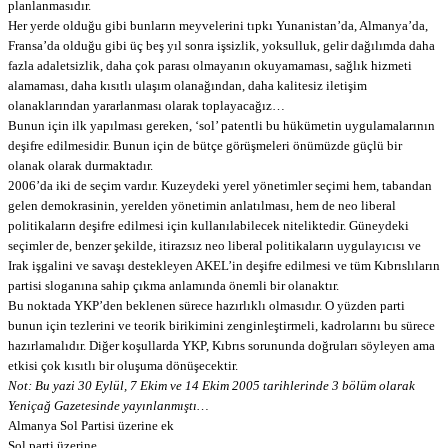
planlanmasıdır.
Her yerde olduğu gibi bunların meyvelerini tıpkı Yunanistan’da, Almanya’da,
Fransa’da olduğu gibi üç beş yıl sonra işsizlik, yoksulluk, gelir dağılımda daha
fazla adaletsizlik, daha çok parası olmayanın okuyamaması, sağlık hizmeti
alamaması, daha kısıtlı ulaşım olanağından, daha kalitesiz iletişim
olanaklarından yararlanması olarak toplayacağız…
Bunun için ilk yapılması gereken, ‘sol’ patentli bu hükümetin uygulamalarının
deşifre edilmesidir. Bunun için de bütçe görüşmeleri önümüzde güçlü bir
olanak olarak durmaktadır.
2006’da iki de seçim vardır. Kuzeydeki yerel yönetimler seçimi hem, tabandan
gelen demokrasinin, yerelden yönetimin anlatılması, hem de neo liberal
politikaların deşifre edilmesi için kullanılabilecek niteliktedir. Güneydeki
seçimler de, benzer şekilde, itirazsız neo liberal politikaların uygulayıcısı ve
Irak işgalini ve savaşı destekleyen AKEL’in deşifre edilmesi ve tüm Kıbrıslıların
partisi sloganına sahip çıkma anlamında önemli bir olanaktır.
Bu noktada YKP’den beklenen sürece hazırlıklı olmasıdır. O yüzden parti
bunun için tezlerini ve teorik birikimini zenginleştirmeli, kadrolarını bu sürece
hazırlamalıdır. Diğer koşullarda YKP, Kıbrıs sorununda doğruları söyleyen ama
etkisi çok kısıtlı bir oluşuma dönüşecektir.
Not: Bu yazi 30 Eylül, 7 Ekim ve 14 Ekim 2005 tarihlerinde 3 bölüm olarak
Yeniçağ Gazetesinde yayınlanmıştı…
Almanya Sol Partisi üzerine ek
Sol parti üzerine