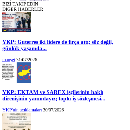
BIZI TAKIP EDIN
DİĞER HABERLER
YKP: Guterres iki lidere de fırça attı; söz değil,
günlük yaşamda...
manşet
31/07/2026
YKP: EKTAM ve SAREX işçilerinin haklı
direnişinin yanındayız; toplu iş sözleşmesi...
YKP'nin açıklamaları
30/07/2026