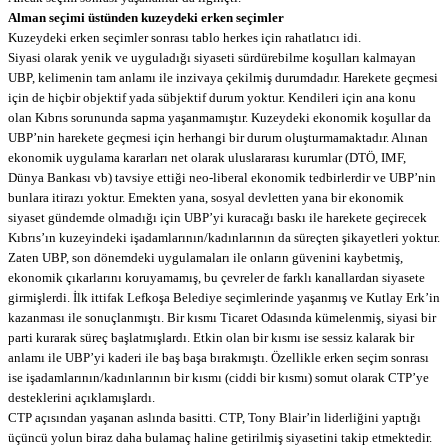
Alman seçimi üstünden kuzeydeki erken seçimler
Kuzeydeki erken seçimler sonrası tablo herkes için rahatlatıcı idi.
Siyasi olarak yenik ve uyguladığı siyaseti sürdürebilme koşulları kalmayan
UBP, kelimenin tam anlamı ile inzivaya çekilmiş durumdadır. Harekete geçmesi
için de hiçbir objektif yada sübjektif durum yoktur. Kendileri için ana konu
olan Kıbrıs sorununda sapma yaşanmamıştır. Kuzeydeki ekonomik koşullar da
UBP’nin harekete geçmesi için herhangi bir durum oluşturmamaktadır. Alınan
ekonomik uygulama kararları net olarak uluslararası kurumlar (DTÖ, IMF,
Dünya Bankası vb) tavsiye ettiği neo-liberal ekonomik tedbirlerdir ve UBP’nin
bunlara itirazı yoktur. Emekten yana, sosyal devletten yana bir ekonomik
siyaset gündemde olmadığı için UBP’yi kuracağı baskı ile harekete geçirecek
Kıbrıs’ın kuzeyindeki işadamlarının/kadınlarının da süreçten şikayetleri yoktur.
Zaten UBP, son dönemdeki uygulamaları ile onların güvenini kaybetmiş,
ekonomik çıkarlarını koruyamamış, bu çevreler de farklı kanallardan siyasete
girmişlerdi. İlk ittifak Lefkoşa Belediye seçimlerinde yaşanmış ve Kutlay Erk’in
kazanması ile sonuçlanmıştı. Bir kısmı Ticaret Odasında kümelenmiş, siyasi bir
parti kurarak süreç başlatmışlardı. Etkin olan bir kısmı ise sessiz kalarak bir
anlamı ile UBP’yi kaderi ile baş başa bırakmıştı. Özellikle erken seçim sonrası
ise işadamlarının/kadınlarının bir kısmı (ciddi bir kısmı) somut olarak CTP’ye
desteklerini açıklamışlardı.
CTP açısından yaşanan aslında basitti. CTP, Tony Blair’in liderliğini yaptığı
üçüncü yolun biraz daha bulamaç haline getirilmiş siyasetini takip etmektedir.