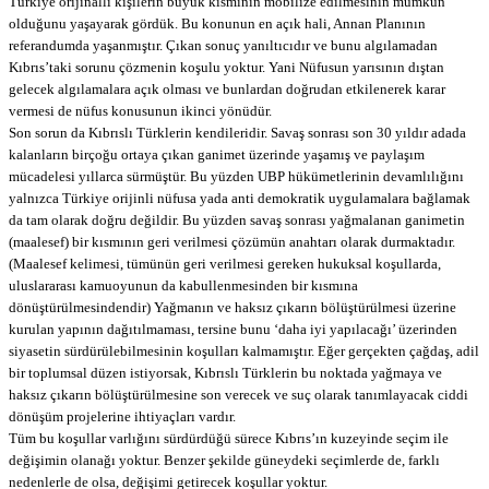
Türkiye orijinalli kişilerin büyük kısmının mobilize edilmesinin mümkün
olduğunu yaşayarak gördük. Bu konunun en açık hali, Annan Planının
referandumda yaşanmıştır. Çıkan sonuç yanıltıcıdır ve bunu algılamadan
Kıbrıs’taki sorunu çözmenin koşulu yoktur. Yani Nüfusun yarısının dıştan
gelecek algılamalara açık olması ve bunlardan doğrudan etkilenerek karar
vermesi de nüfus konusunun ikinci yönüdür.
Son sorun da Kıbrıslı Türklerin kendileridir. Savaş sonrası son 30 yıldır adada
kalanların birçoğu ortaya çıkan ganimet üzerinde yaşamış ve paylaşım
mücadelesi yıllarca sürmüştür. Bu yüzden UBP hükümetlerinin devamlılığını
yalnızca Türkiye orijinli nüfusa yada anti demokratik uygulamalara bağlamak
da tam olarak doğru değildir. Bu yüzden savaş sonrası yağmalanan ganimetin
(maalesef) bir kısmının geri verilmesi çözümün anahtarı olarak durmaktadır.
(Maalesef kelimesi, tümünün geri verilmesi gereken hukuksal koşullarda,
uluslararası kamuoyunun da kabullenmesinden bir kısmına
dönüştürülmesindendir) Yağmanın ve haksız çıkarın bölüştürülmesi üzerine
kurulan yapının dağıtılmaması, tersine bunu ‘daha iyi yapılacağı’ üzerinden
siyasetin sürdürülebilmesinin koşulları kalmamıştır. Eğer gerçekten çağdaş, adil
bir toplumsal düzen istiyorsak, Kıbrıslı Türklerin bu noktada yağmaya ve
haksız çıkarın bölüştürülmesine son verecek ve suç olarak tanımlayacak ciddi
dönüşüm projelerine ihtiyaçları vardır.
Tüm bu koşullar varlığını sürdürdüğü sürece Kıbrıs’ın kuzeyinde seçim ile
değişimin olanağı yoktur. Benzer şekilde güneydeki seçimlerde de, farklı
nedenlerle de olsa, değişimi getirecek koşullar yoktur.