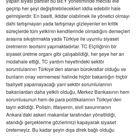
yapan siyasi partiler bu BEY yönetiminde meclisi ele
geçirip her şeyi değiştirebilecekleri iddia edebilir hale
gelmişlerdir. En basiti, iktidar olabilmek ile yönetici olmayı
dahi tartışmayan yada tartışmayı gizleyenler en kritik
süreçlerde tüm yetkinin kendilerinde olmadığını demeçleri
arasına sıkıştırmakta yada Türkiye ile uyumlu siyaset
üretmenin teorisini yapmaktadırlar. TC Elçiliğinin bir
siyaset üretme organı gibi çalışabildiği, her şeye her an
müdahale ettiği, TC yardım heyetindeki sektör
sorumlularının Türkiye’den atanan bürokratlar olduğu ve
bunların onay vermemesi halinde hiçbir bakanlığın hiçbir
faaliyeti yapamayacağı yani sektör sorumlularının
bakanlardan daha yetkili olduğu, Merkez Bankasının hem
sorumlusunun hem de para politikalarının Türkiye’den
tayin edildiği, Polisin, itfaiyenin, sivil savunmanın
Ankara’daki askeri makamlar tarafından yönetildiği,
atandığı gerçeklerine gözlerimizi kapayarak siyaset
üretemeyiz. Bu kadar şeyin dışa direk bağlı olduğu