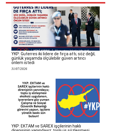
YKP: Guterres iki lidere de fırça attı; söz değil,
günlük yaşamda ölçülebilir güven artırıcı
önlem istedi
31/07/2026
YKP: EKTAM ve SAREX işçilerinin haklı
direnişinin yanındayız; toplu iş sözleşmesi