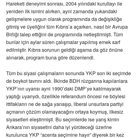
Hareketi deneyimi sonrası, 2004 yılındaki kurultayı ile
yeniden ilk ismini alırken, ayni zamanda yukarıdaki
gelişmelere uygun olarak programında da değişikliğe
gitmiş ve üyeliğini tüm Kıbrıs’a açarken, nasıl bir Avrupa
Birliği talep ettiğini de programında netleştirmişti. Tüm
bunlar için aylar süren çalışmalar yapılmış emek sarf
edilmiştir. Kıbrıs sorunun geldiği aşama da göz önüne
alınarak, program buna göre düzenlendi.
Tüm bu siyasi çalışmaların sonunda YKP son iki seçimde
de boykot tavrını aldı. İlkinde BDH rüzgarına kapılanlara
YKP’nın uyarısı ayni 1990’daki DMP’ye katılmayarak
yaptığı uyarıydı, özellikle referandum öncesi ne böylesi
ittifakların ne de sağa yanaşıp, liberal unsurlara partiyi
açmanın çözüm olamayacağını ortaya koymuş, ilkesiz
siyasetleri eleştirmişti. Bu seçimlerde ise yarış kimin
Ankara’nın siyasetini daha iyi yürüteceği üzerine
kurulunca YKP “acenta seçimine hayır” diyerek bir kez