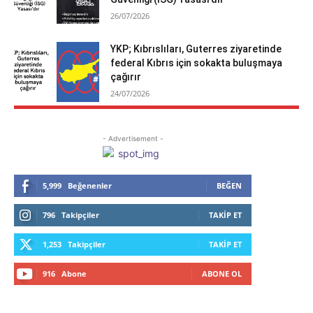
26/07/2026
YKP; Kıbrıslıları, Guterres ziyaretinde
federal Kıbrıs için sokakta buluşmaya
çağırır
24/07/2026
- Advertisement -
5,999
Beğenenler
BEĞEN
796
Takipçiler
TAKIP ET
1,253
Takipçiler
TAKIP ET
916
Abone
ABONE OL