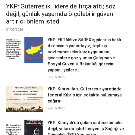
YKP: Guterres iki lidere de fırça attı; söz
değil, günlük yaşamda ölçülebilir güven
artırıcı önlem istedi
31/07/2026
YKP: EKTAM ve SAREX işçilerinin haklı
direnişinin yanındayız; toplu iş
sözleşmesi eksiksiz uygulansın,
işverenlere göz yuman Çalışma ve
Sosyal Güvenlik Bakanlığı görevini
yapsın, işçilere...
30/07/2026
YKP; Kıbrıslıları, Guterres ziyaretinde
federal Kıbrıs için sokakta buluşmaya
çağırır
27/07/2026
YKP: Kumyalı’da çöken sadece bir silo
değil, yıllardır işletilmeyen İş Sağlığı ve
Güvenliği (İSG) Yasası’dır