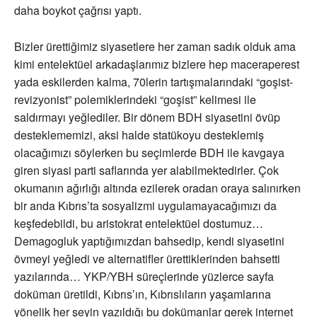
daha boykot çağrısı yaptı.
Bizler ürettiğimiz siyasetlere her zaman sadık olduk ama
kimi entelektüel arkadaşlarımız bizlere hep maceraperest
yada eskilerden kalma, 70lerin tartışmalarındaki “goşist-
revizyonist” polemiklerindeki “goşist” kelimesi ile
saldırmayı yeğlediler. Bir dönem BDH siyasetini övüp
desteklememizi, aksi halde statükoyu desteklemiş
olacağımızı söylerken bu seçimlerde BDH ile kavgaya
giren siyasi parti saflarında yer alabilmektedirler. Çok
okumanın ağırlığı altında ezilerek oradan oraya salınırken
bir anda Kıbrıs’ta sosyalizmi uygulamayacağımızı da
keşfedebildi, bu aristokrat entelektüel dostumuz…
Demagogluk yaptığımızdan bahsedip, kendi siyasetini
övmeyi yeğledi ve alternatifler ürettiklerinden bahsetti
yazılarında… YKP/YBH süreçlerinde yüzlerce sayfa
doküman üretildi, Kıbrıs’ın, Kıbrıslıların yaşamlarına
yönelik her şeyin yazıldığı bu dokümanlar gerek internet