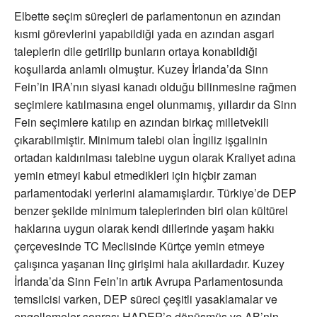
Elbette seçim süreçleri de parlamentonun en azından
kısmi görevlerini yapabildiği yada en azından asgari
taleplerin dile getirilip bunların ortaya konabildiği
koşullarda anlamlı olmuştur. Kuzey İrlanda’da Sinn
Fein’in IRA’nın siyasi kanadı olduğu bilinmesine rağmen
seçimlere katılmasına engel olunmamış, yıllardır da Sinn
Fein seçimlere katılıp en azından birkaç milletvekili
çıkarabilmiştir. Minimum talebi olan İngiliz işgalinin
ortadan kaldırılması talebine uygun olarak Kraliyet adına
yemin etmeyi kabul etmedikleri için hiçbir zaman
parlamentodaki yerlerini alamamışlardır. Türkiye’de DEP
benzer şekilde minimum taleplerinden biri olan kültürel
haklarına uygun olarak kendi dillerinde yaşam hakkı
çerçevesinde TC Meclisinde Kürtçe yemin etmeye
çalışınca yaşanan linç girişimi hala akıllardadır. Kuzey
İrlanda’da Sinn Fein’in artık Avrupa Parlamentosunda
temsilcisi varken, DEP süreci çeşitli yasaklamalar ve
engellemeler sonrası HADEP’e dönüşmüş ve AB’nin