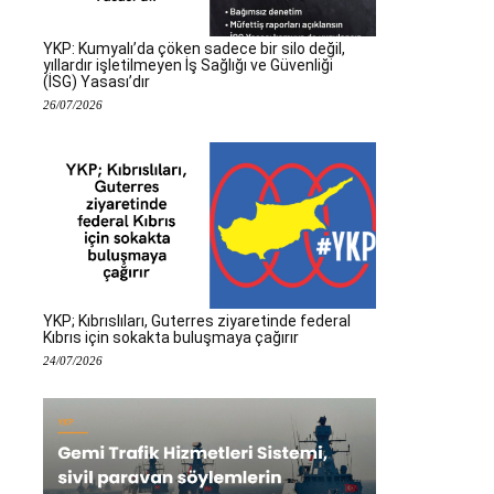
YKP: Kumyalı’da çöken sadece bir silo değil,
yıllardır işletilmeyen İş Sağlığı ve Güvenliği
(İSG) Yasası’dır
26/07/2026
YKP; Kıbrıslıları, Guterres ziyaretinde federal
Kıbrıs için sokakta buluşmaya çağırır
24/07/2026