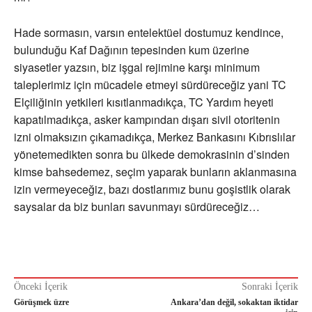
Hade sormasın, varsın entelektüel dostumuz kendince,
bulunduğu Kaf Dağının tepesinden kum üzerine
siyasetler yazsın, biz işgal rejimine karşı minimum
taleplerimiz için mücadele etmeyi sürdüreceğiz yani TC
Elçiliğinin yetkileri kısıtlanmadıkça, TC Yardım heyeti
kapatılmadıkça, asker kampından dışarı sivil otoritenin
izni olmaksızın çıkamadıkça, Merkez Bankasını Kıbrıslılar
yönetemedikten sonra bu ülkede demokrasinin d’sinden
kimse bahsedemez, seçim yaparak bunların aklanmasına
izin vermeyeceğiz, bazı dostlarımız bunu goşistlik olarak
saysalar da biz bunları savunmayı sürdüreceğiz…
Önceki İçerik
Sonraki İçerik
Görüşmek üzre
Ankara’dan değil, sokaktan iktidar