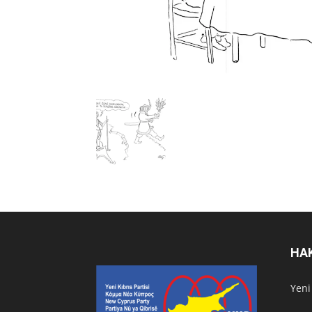
HA
Υeni