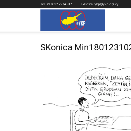
Tel:
+9 0392 2274 917
E-Posta:
ykp@ykp.org.cy
YKP
SKonica Min18012310