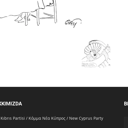
KKIMIZDA
B
 Kıbrıs Partisi / Κόμμα Νέα Κύπρος / New Cyprus Party