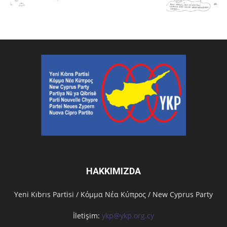
HAKKIMIZDA
Υeni Kıbrıs Partisi / Κόμμα Νέα Κύπρος / New Cyprus Party
İletişim:
ykp@ykp.org.cy