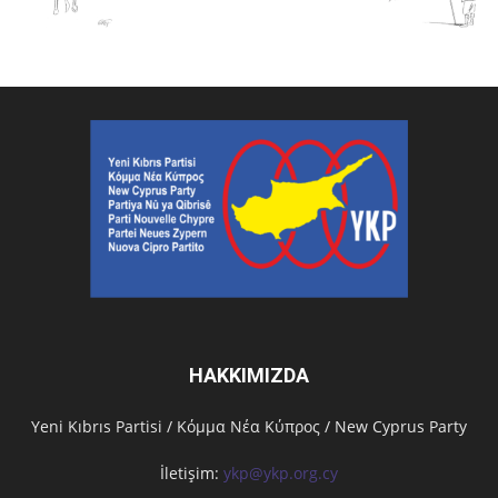
HAKKIMIZDA
Υeni Kıbrıs Partisi / Κόμμα Νέα Κύπρος / New Cyprus Party
İletişim:
ykp@ykp.org.cy