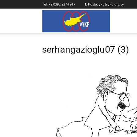
Tel:
+9 0392 2274 917
E-Posta:
ykp@ykp.org.cy
YKP
serhangazioglu07 (3)