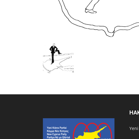
HA
Υeni