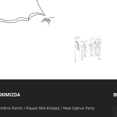
KKIMIZDA
B
 Kıbrıs Partisi / Κόμμα Νέα Κύπρος / New Cyprus Party