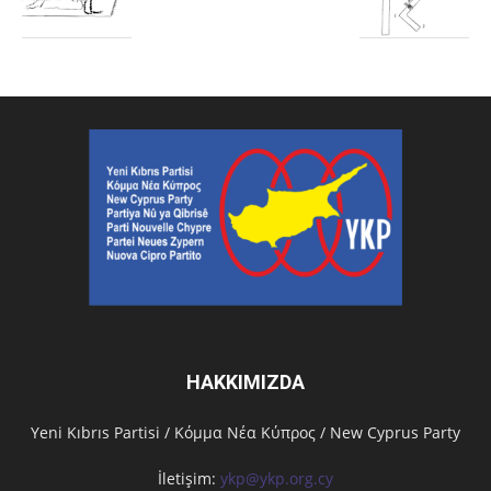
HAKKIMIZDA
Υeni Kıbrıs Partisi / Κόμμα Νέα Κύπρος / New Cyprus Party
İletişim:
ykp@ykp.org.cy