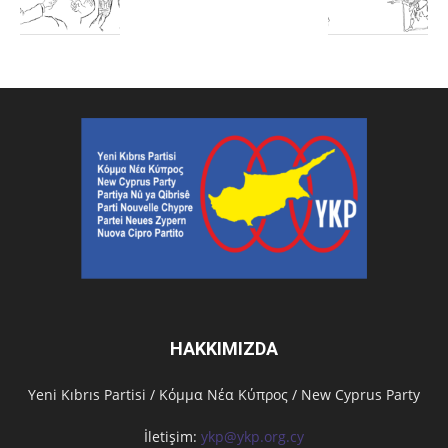
HAKKIMIZDA
Υeni Kıbrıs Partisi / Κόμμα Νέα Κύπρος / New Cyprus Party
İletişim:
ykp@ykp.org.cy