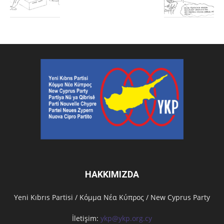
HAKKIMIZDA
Υeni Kıbrıs Partisi / Κόμμα Νέα Κύπρος / New Cyprus Party
İletişim:
ykp@ykp.org.cy