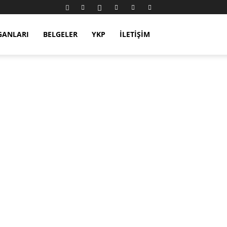
GANLARI
BELGELER
YKP
İLETIŞIM