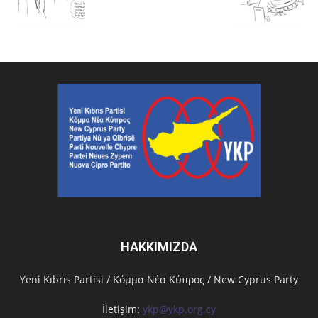
HAKKIMIZDA
Υeni Kıbrıs Partisi / Κόμμα Νέα Κύπρος / New Cyprus Party
İletişim:
ykp@ykp.org.cy