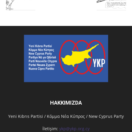
HAKKIMIZDA
Υeni Kıbrıs Partisi / Κόμμα Νέα Κύπρος / New Cyprus Party
İletişim:
ykp@ykp.org.cy