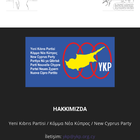
HAKKIMIZDA
Υeni Kıbrıs Partisi / Κόμμα Νέα Κύπρος / New Cyprus Party
İletişim:
ykp@ykp.org.cy