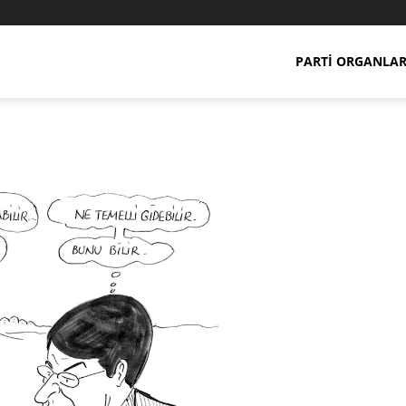
PARTI ORGANLAR