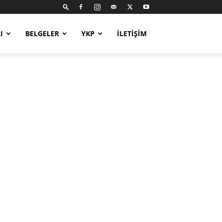
I
BELGELER
YKP
İLETIŞIM