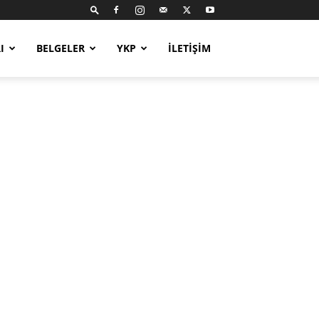
I
BELGELER
YKP
İLETIŞIM