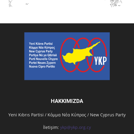
HAKKIMIZDA
Υeni Kıbrıs Partisi / Κόμμα Νέα Κύπρος / New Cyprus Party
İletişim:
ykp@ykp.org.cy