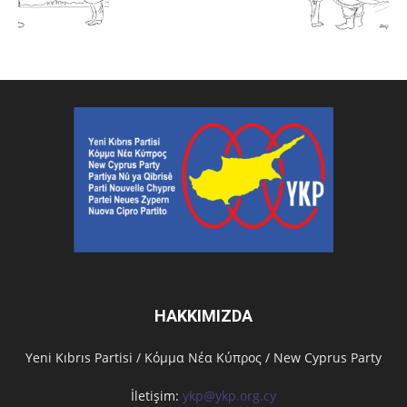
HAKKIMIZDA
Υeni Kıbrıs Partisi / Κόμμα Νέα Κύπρος / New Cyprus Party
İletişim:
ykp@ykp.org.cy