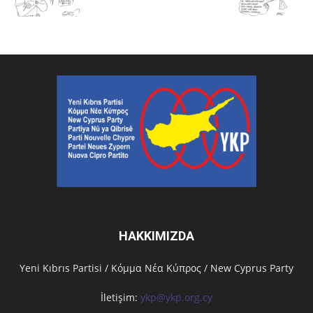
HAKKIMIZDA
Υeni Kıbrıs Partisi / Κόμμα Νέα Κύπρος / New Cyprus Party
İletişim:
ykp@ykp.org.cy