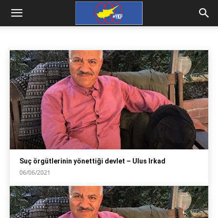
Z GÜNCEL
arşiv
Ali Sarıtepe
Aylin Zeybek
Dr Mustafa Hami
Ana Sayfa
z Güncel
Suç örgütlerinin yönettiği devlet – Ulus Irkad
06/06/2021