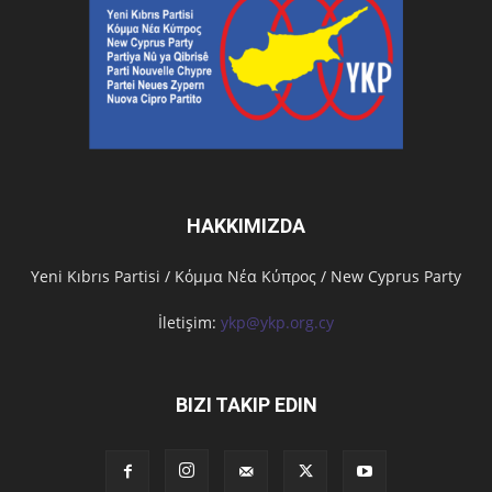
HAKKIMIZDA
Υeni Kıbrıs Partisi / Κόμμα Νέα Κύπρος / New Cyprus Party
İletişim:
ykp@ykp.org.cy
BIZI TAKIP EDIN