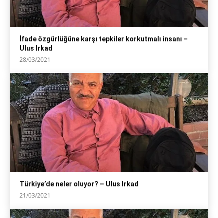
İfade özgürlüğüne karşı tepkiler korkutmalı insanı –
Ulus Irkad
28/03/2021
Türkiye’de neler oluyor? – Ulus Irkad
21/03/2021