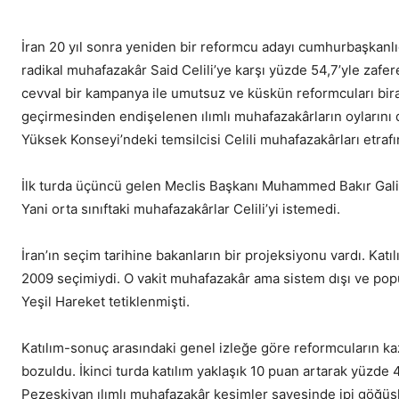
İran 20 yıl sonra yeniden bir reformcu adayı cumhurbaşkanlı
radikal muhafazakâr Said Celili’ye karşı yüzde 54,7’yle zafer
cevval bir kampanya ile umutsuz ve küskün reformcuları bir
geçirmesinden endişelenen ılımlı muhafazakârların oylarını d
Yüksek Konseyi’ndeki temsilcisi Celili muhafazakârları etra
İlk turda üçüncü gelen Meclis Başkanı Muhammed Bakır Galibaf 
Yani orta sınıftaki muhafazakârlar Celili’yi istemedi.
İran’ın seçim tarihine bakanların bir projeksiyonu vardı. Kat
2009 seçimiydi. O vakit muhafazakâr ama sistem dışı ve popü
Yeşil Hareket tetiklenmişti.
Katılım-sonuç arasındaki genel izleğe göre reformcuların ka
bozuldu. İkinci turda katılım yaklaşık 10 puan artarak yüzde
Pezeşkiyan ılımlı muhafazakâr kesimler sayesinde ipi göğüs