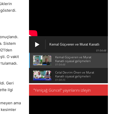
lüklerin
 gösterdi.
onuçlandı.
a. Sistem
Kemal Güçveren ve Murat Kanatlı
siyasal gelişmeleri konuşuyor
021’den
01:04:48
ti. O vakit
Kemal Güçveren ve Murat
Kanatlı siyasal gelişmeleri
rtulamadı.
konuşuyor
01:04:48
Celal Devrim Önen ve Murat
Kanatlı siyasal gelişmeleri
konuşuyor
01:08:35
di. Geri
tte ilgi
"Yeniçağ Güncel" yayınlarını izleyin
venmeyen ama
 kesimler