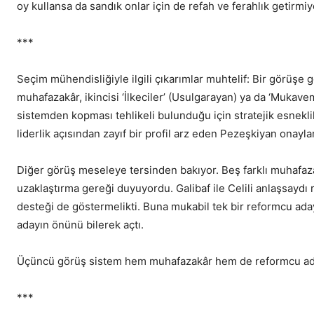
oy kullansa da sandık onlar için de refah ve ferahlık getir
***
Seçim mühendisliğiyle ilgili çıkarımlar muhtelif: Bir görüşe g
muhafazakâr, ikincisi ‘İlkeciler’ (Usulgarayan) ya da ‘Mukav
sistemden kopması tehlikeli bulunduğu için stratejik esneklik
liderlik açısından zayıf bir profil arz eden Pezeşkiyan onayl
Diğer görüş meseleye tersinden bakıyor. Beş farklı muhafazak
uzaklaştırma gereği duyuyordu. Galibaf ile Celili anlaşsaydı r
desteği de göstermelikti. Buna mukabil tek bir reformcu aday
adayın önünü bilerek açtı.
Üçüncü görüş sistem hem muhafazakâr hem de reformcu aday
***