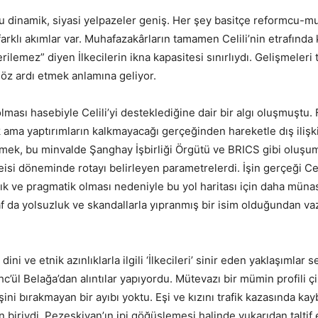
umu dinamik, siyasi yelpazeler geniş. Her şey basitçe reformcu-
arklı akımlar var. Muhafazakârların tamamen Celili’nin etrafında
erilemez” diyen İlkecilerin ikna kapasitesi sınırlıydı. Gelişmeler
göz ardı etmek anlamına geliyor.
ası hasebiyle Celili’yi desteklediğine dair bir algı oluşmuştu. 
k ama yaptırımların kalkmayacağı gerçeğinden hareketle dış ilişki
letmek, bu minvalde Şanghay İşbirliği Örgütü ve BRICS gibi oluşum
si döneminde rotayı belirleyen parametrelerdi. İşin gerçeği Cel
 açık ve pragmatik olması nedeniyle bu yol haritası için daha münas
af da yolsuzluk ve skandallarla yıpranmış bir isim olduğundan v
i ve etnik azınlıklarla ilgili ‘İlkecileri’ sinir eden yaklaşımlar 
ehc’ül Belağa’dan alıntılar yapıyordu. Mütevazı bir mümin profili ç
i bırakmayan bir ayıbı yoktu. Eşi ve kızını trafik kazasında kay
iriydi. Pezeşkiyan’ın ipi göğüslemesi halinde yukarıdan taltif 