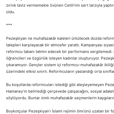
zırnık taviz vermemekle övünen Celili’nin sert tarzıyla yaptır
oldu.
***
Pezeşkiyan ne muhafazakâr kaleleri ürkütecek dozda reform
talepleri karşılayacak bir atmosfer yarattı. Kampanyası siy
reformcu tabanı tatmin edecek bir performans sergilemedi. Gel
öğrencileri ve özgürlük isteyen kadınlar oluşturuyor. Peze
çıkaramıyor. Gençler sistem içi reformcu-muhafazakâr ikiliğ
üzerindeki etkisi sınırlı. Reformcuların yaslandığı orta sınıfla
Bu koşullarda reformcuları istediği gibi ateşleyemeyen Pez
Hamaney’in belirlediği çerçevede çalışacağını, sosyal adalet
söylüyordu. Bunlar ılımlı muhafazakâr seçmenlerin kaygıların
Boykotçular Pezeşkiyan’ı İslami rejimin ömrünü uzatan bir f