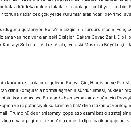
 muhafazakâr tekamülden taktiksel olarak geri çekiliyor. İbrahim 
bir tonuna kadar pek çok yerde kurumlar arasındaki devrimci u
durduğunu gösteriyor. Reisi’nin çizgisinin sürdürülmesini ve iç p
iz ama yanında yer alan eski Dışişleri Bakanı Cevad Zarif, Dış İliş
ejik Konseyi Sekreteri Abbas Arakçi ve eski Moskova Büyükelçisi
rinin korunması anlamına geliyor. Rusya, Çin, Hindistan ve Pakist
bistan dahil komşularla normalleşmenin sürdürülmesi, nükleer pr
ninin korunması vs. Buralarda bazı açmazlar olduğu için Pezeşk
kopma ve iç potansiyeli kullanmaya bak’ diye istikamet verildiğin
li. Trump nükleer anlaşmayı çöpe atıp azami baskı stratejisine
zlıca diyaloga girmesi zor. Ama öncelik diplomatik angajman; s