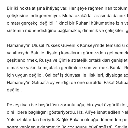
Bir iki nokta atışına ihtiyaç var. Her şeye rağmen İran topl
çelişkisine indirgenemiyor. Muhafazakârlar arasında da çok f
olması gerçekçi değildi. “İkinci bir Ruhani hükümetine izin v
sistemin mühendisliğine bağlamak iç dinamik ve çelişkileri 
Hamaney’in Ulusal Yüksek Güvenlik Konseyi’nde temsilcisi olm
yanıltıcıydı. Batı ile diyalog kanallarını görmezden gelmeme
çeşitlendirmek, Rusya ve Çin’le stratejik ortaklıkları geniş
olmak ve yakın komşularla gerilimlere son vermek. Bunlar Rei
için uygun değildi. Galibaf iş dünyası ile ilişkileri, diyaloga
Hamaney’in Galibaf’a oy verdiği de öne sürüldü. Fakat Galib
değildi.
Pezeşkiyan ise başörtüsü zorunluluğu, bireysel özgürlükler, din
dini lidere bağlılığını gösteriyordu. Hz. Ali’ye isnat edilen N
Yolsuzluklardan beriydi. Sağlık Bakanı olduğu dönemden peşin
sonra yeniden evlenmeyip üç çocuğunu büyütmüştü. Sevilen b