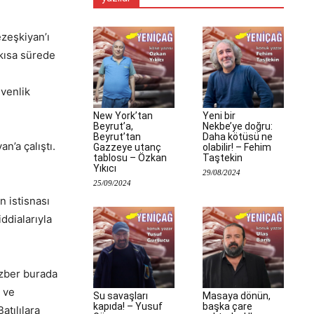
zeşkiyan’ı
 kısa sürede
üvenlik
New York’tan
Yeni bir
Beyrut’a,
Nekbe’ye doğru:
Beyrut’tan
Daha kötüsü ne
n’a çalıştı.
Gazzeye utanç
olabilir! – Fehim
tablosu – Özkan
Taştekin
Yıkıcı
29/08/2024
25/09/2024
n istisnası
ddialarıyla
ezber burada
ı ve
Su savaşları
Masaya dönün,
kapıda! – Yusuf
başka çare
tılılara