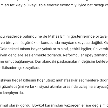
ımları tetikleyip ülkeyi izole ederek ekonomiyi iyice batıracağı k
cu vaatlerde bulundu ne de Mahsa Emini gösterilerinde ortaya 
asi ve bireysel özgürlükler konusunda meydan okuyucu değildi. G
eneksel tabanı beyaz yakalı orta sınıf, şehirli işçiler, üniversi
şkiyan gençlere seslenmekte zorlandı. Reformcular epey zamandı
ine umut bağlamıyor. Dar alandaki paslaşmaların değişim bekleye
r iktisaden çok zayıfladı.
eşkiyan hedef kitlesini hoşnutsuz muhafazakâr seçmenlere doğru
i gözeteceğini ve farklı siyasi akımlar arasında uzlaşma arayacağ
ı karşılıyordu.
ormül olarak gördü. Boykot kararından vazgeçenler ise değişim 