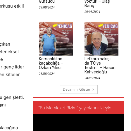
Gürsucu
yoktur! – Ulaş
Barış
orkusu etkili
29/08/2024
29/08/2024
çıkan
eleneksel
Korsanlıktan
Lefkara nakışı
te
kaçakçılığa –
da TC’ye
r genç lider
Özkan Yıkıcı
teslim… – Hasan
Kahvecioğlu
n kitleler
28/08/2024
28/08/2024
Devamını Göster
 genişletti.
ını
"Bu Memleket Bizim" yayınlarını izleyin
olacağına