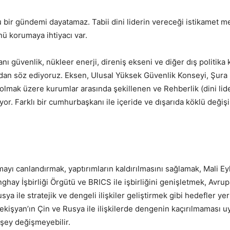
ir gündemi dayatamaz. Tabii dini liderin vereceği istikamet me
ü korumaya ihtiyacı var.
 güvenlik, nükleer enerji, direniş ekseni ve diğer dış politika
mdan söz ediyoruz. Eksen, Ulusal Yüksek Güvenlik Konseyi, Şura 
olmak üzere kurumlar arasında şekillenen ve Rehberlik (dini lid
r. Farklı bir cumhurbaşkanı ile içeride ve dışarıda köklü değişi
şmayı canlandırmak, yaptırımların kaldırılmasını sağlamak, Mali 
ghay İşbirliği Örgütü ve BRICS ile işbirliğini genişletmek, Avrup
sya ile stratejik ve dengeli ilişkiler geliştirmek gibi hedefler yer 
ekişyan’ın Çin ve Rusya ile ilişkilerde dengenin kaçırılmaması uy
 şey değişmeyebilir.