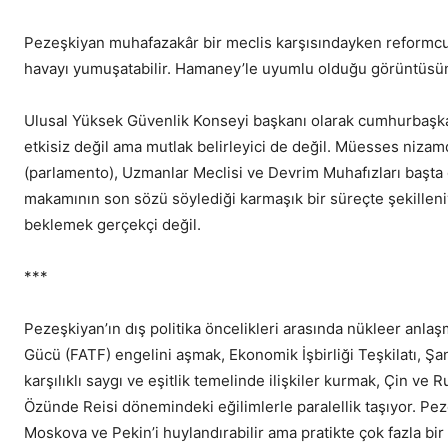
Pezeşkiyan muhafazakâr bir meclis karşısındayken reformcu b
havayı yumuşatabilir. Hamaney’le uyumlu olduğu görüntüsün
Ulusal Yüksek Güvenlik Konseyi başkanı olarak cumhurbaşkanı
etkisiz değil ama mutlak belirleyici de değil. Müesses niza
(parlamento), Uzmanlar Meclisi ve Devrim Muhafızları başta 
makamının son sözü söylediği karmaşık bir süreçte şekilleniyo
beklemek gerçekçi değil.
***
Pezeşkiyan’ın dış politika öncelikleri arasında nükleer anla
Gücü (FATF) engelini aşmak, Ekonomik İşbirliği Teşkilatı, Şan
karşılıklı saygı ve eşitlik temelinde ilişkiler kurmak, Çin ve Ru
Özünde Reisi dönemindeki eğilimlerle paralellik taşıyor. Pez
Moskova ve Pekin’i huylandırabilir ama pratikte çok fazla bir