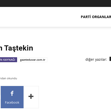
PARTI ORGANLAR
m Taştekin
diğer yazılar:
IN KAYNAĞI
gazeteduvar.com.tr
fından okundu
Facebook