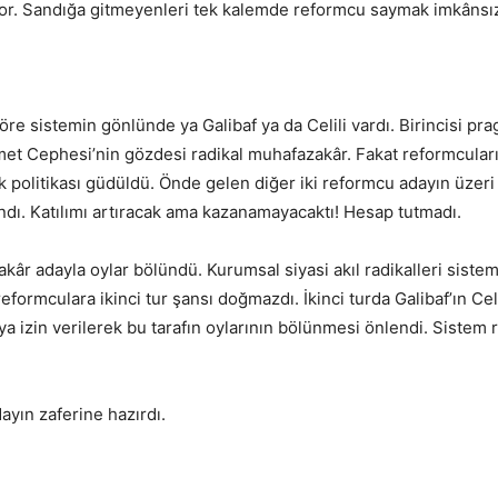
miyor. Sandığa gitmeyenleri tek kalemde reformcu saymak imkânsı
öre sistemin gönlünde ya Galibaf ya da Celili vardı. Birincisi prag
emet Cephesi’nin gözdesi radikal muhafazakâr. Fakat reformcular
 politikası güdüldü. Önde gelen diğer iki reformcu adayın üzeri 
andı. Katılımı artıracak ama kazanamayacaktı! Hesap tutmadı.
âr adayla oylar bölündü. Kurumsal siyasi akıl radikalleri siste
eformculara ikinci tur şansı doğmazdı. İkinci turda Galibaf’ın Celi
a izin verilerek bu tarafın oylarının bölünmesi önlendi. Sistem
ın zaferine hazırdı.