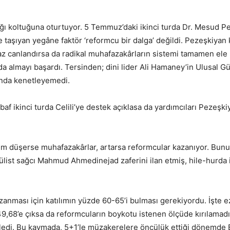
ğı koltuğuna oturtuyor. 5 Temmuz’daki ikinci turda Dr. Mesud Pe
e taşıyan yegâne faktör ‘reformcu bir dalga’ değildi. Pezeşkiyan
az canlandırsa da radikal muhafazakârların sistemi tamamen ele
a almayı başardı. Tersinden; dini lider Ali Hamaney’in Ulusal G
fında kenetleyemedi.
ikinci turda Celili’ye destek açıklasa da yardımcıları Pezeşkiya
ılım düşerse muhafazakârlar, artarsa reformcular kazanıyor. Bunu
list sağcı Mahmud Ahmedinejad zaferini ilan etmiş, hile-hurda i
zanması için katılımın yüzde 60-65’i bulması gerekiyordu. İşte 
 49,68’e çıksa da reformcuların boykotu istenen ölçüde kırılamad
ledi. Bu kaymada, 5+1’le müzakerelere öncülük ettiği dönemde Ba