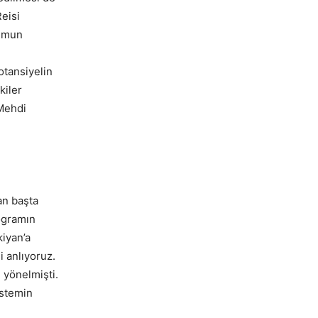
Reisi
yumun
otansiyelin
kiler
 Mehdi
an başta
ogramın
iyan’a
i anlıyoruz.
 yönelmişti.
istemin