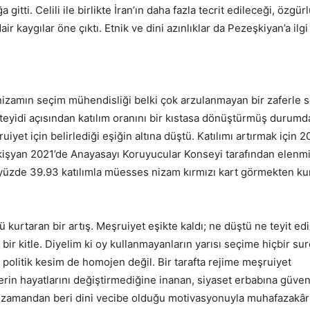
itti. Celili ile birlikte İran’ın daha fazla tecrit edileceği, özgür
 kaygılar öne çıktı. Etnik ve dini azınlıklar da Pezeşkiyan’a ilgi
izamın seçim mühendisliği belki çok arzulanmayan bir zaferle s
teyidi açısından katılım oranını bir kıstasa dönüştürmüş durumd
t için belirlediği eşiğin altına düştü. Katılımı artırmak için 2
ekişyan 2021’de Anayasayı Koruyucular Konseyi tarafından elenmiş
rda yüzde 39.93 katılımla müesses nizam kırmızı kart görmekten ku
 kurtaran bir artış. Meşruiyet eşikte kaldı; ne düştü ne teyit edil
bir kitle. Diyelim ki oy kullanmayanların yarısı seçime hiçbir sure
 politik kesim de homojen değil. Bir tarafta rejime meşruiyet
lerin hayatlarını değiştirmediğine inanan, siyaset erbabına gü
 zamandan beri dini vecibe olduğu motivasyonuyla muhafazakâr