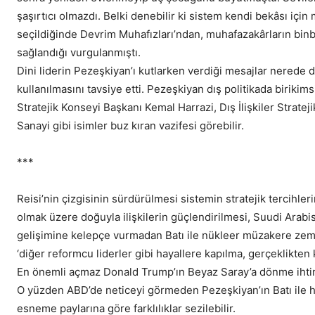
şaşırtıcı olmazdı. Belki denebilir ki sistem kendi bekâsı için
seçildiğinde Devrim Muhafızları’ndan, muhafazakârların bin
sağlandığı vurgulanmıştı.
Dini liderin Pezeşkiyan’ı kutlarken verdiği mesajlar nerede 
kullanılmasını tavsiye etti. Pezeşkiyan dış politikada birikims
Stratejik Konseyi Başkanı Kemal Harrazi, Dış İlişkiler Strat
Sanayi gibi isimler buz kıran vazifesi görebilir.
***
Reisi’nin çizgisinin sürdürülmesi sistemin stratejik tercihle
olmak üzere doğuyla ilişkilerin güçlendirilmesi, Suudi Ara
gelişimine kelepçe vurmadan Batı ile nükleer müzakere zemi
‘diğer reformcu liderler gibi hayallere kapılma, gerçeklikten 
En önemli açmaz Donald Trump’ın Beyaz Saray’a dönme ihtima
O yüzden ABD’de neticeyi görmeden Pezeşkiyan’ın Batı ile hı
esneme paylarına göre farklılıklar sezilebilir.