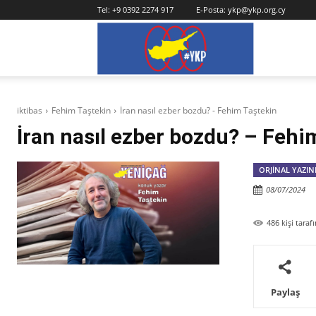
Tel:
+9 0392 2274 917
E-Posta:
ykp@ykp.org.cy
YKP
iktibas
Fehim Taştekin
İran nasıl ezber bozdu? - Fehim Taştekin
İran nasıl ezber bozdu? – Fehi
ORJINAL YAZIN
08/07/2024
486
kişi tara
Paylaş