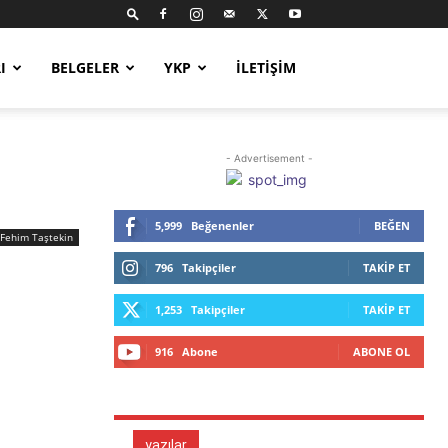
I
BELGELER
YKP
İLETIŞIM
- Advertisement -
5,999
Beğenenler
BEĞEN
Fehim Taştekin
796
Takipçiler
TAKIP ET
1,253
Takipçiler
TAKIP ET
916
Abone
ABONE OL
yazılar