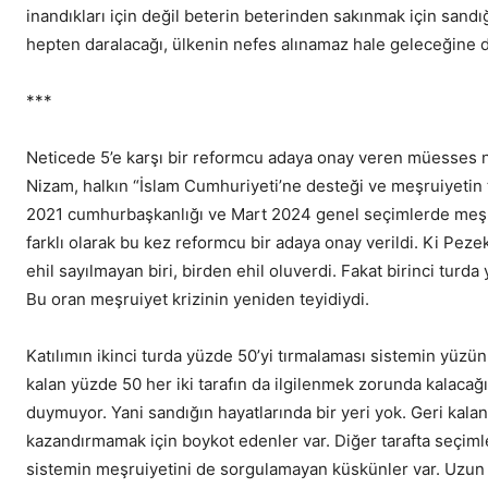
inandıkları için değil beterin beterinden sakınmak için sandığa g
hepten daralacağı, ülkenin nefes alınamaz hale geleceğine dair
***
Neticede 5’e karşı bir reformcu adaya onay veren müesses n
Nizam, halkın “İslam Cumhuriyeti’ne desteği ve meşruiyetin 
2021 cumhurbaşkanlığı ve Mart 2024 genel seçimlerde meşruiye
farklı olarak bu kez reformcu bir adaya onay verildi. Ki Pez
ehil sayılmayan biri, birden ehil oluverdi. Fakat birinci tu
Bu oran meşruiyet krizinin yeniden teyidiydi.
Katılımın ikinci turda yüzde 50’yi tırmalaması sistemin yüzünü
kalan yüzde 50 her iki tarafın da ilgilenmek zorunda kalacağı 
duymuyor. Yani sandığın hayatlarında bir yeri yok. Geri kalan
kazandırmamak için boykot edenler var. Diğer tarafta seçim
sistemin meşruiyetini de sorgulamayan küskünler var. Uzun