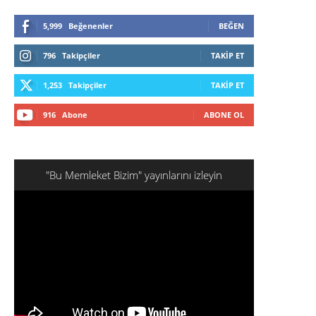
5,999
Beğenenler
BEĞEN
796
Takipçiler
TAKIP ET
1,253
Takipçiler
TAKIP ET
916
Abone
ABONE OL
"Bu Memleket Bizim" yayınlarını izleyin