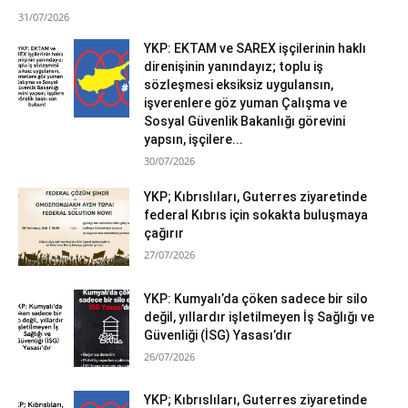
31/07/2026
YKP: EKTAM ve SAREX işçilerinin haklı
direnişinin yanındayız; toplu iş
sözleşmesi eksiksiz uygulansın,
işverenlere göz yuman Çalışma ve
Sosyal Güvenlik Bakanlığı görevini
yapsın, işçilere...
30/07/2026
YKP; Kıbrıslıları, Guterres ziyaretinde
federal Kıbrıs için sokakta buluşmaya
çağırır
27/07/2026
YKP: Kumyalı’da çöken sadece bir silo
değil, yıllardır işletilmeyen İş Sağlığı ve
Güvenliği (İSG) Yasası’dır
26/07/2026
YKP; Kıbrıslıları, Guterres ziyaretinde