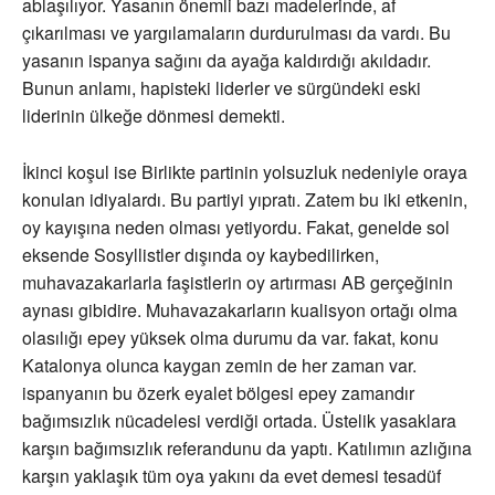
ablaşılıyor. Yasanın önemli bazı madelerinde, af
çıkarılması ve yargılamaların durdurulması da vardı. Bu
yasanın ispanya sağını da ayağa kaldırdığı akıldadır.
Bunun anlamı, hapisteki liderler ve sürgündeki eski
liderinin ülkeğe dönmesi demekti.
İkinci koşul ise Birlikte partinin yolsuzluk nedeniyle oraya
konulan idiyalardı. Bu partiyi yıpratı. Zatem bu iki etkenin,
oy kayışına neden olması yetiyordu. Fakat, genelde sol
eksende Sosyllistler dışında oy kaybedilirken,
muhavazakarlarla faşistlerin oy artırması AB gerçeğinin
aynası gibidire. Muhavazakarların kualisyon ortağı olma
olasılığı epey yüksek olma durumu da var. fakat, konu
Katalonya olunca kaygan zemin de her zaman var.
ispanyanın bu özerk eyalet bölgesi epey zamandır
bağımsızlık nücadelesi verdiği ortada. Üstelik yasaklara
karşın bağımsızlık referandunu da yaptı. Katılımın azlığına
karşın yaklaşık tüm oya yakını da evet demesi tesadüf