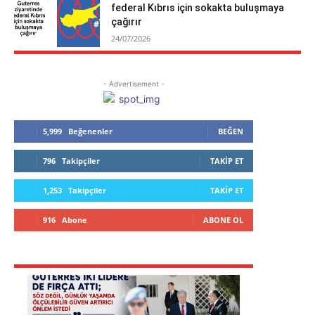
federal Kıbrıs için sokakta buluşmaya
çağırır
24/07/2026
- Advertisement -
5,999
Beğenenler
BEĞEN
796
Takipçiler
TAKIP ET
1,253
Takipçiler
TAKIP ET
916
Abone
ABONE OL