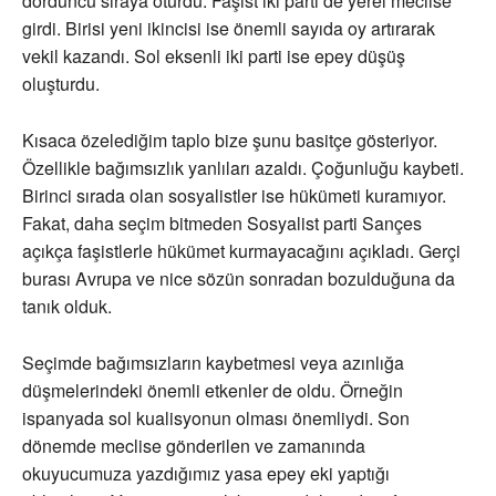
dördüncü sıraya oturdu. Faşist iki parti de yerel meclise
girdi. Birisi yeni ikincisi ise önemli sayıda oy artırarak
vekil kazandı. Sol eksenli iki parti ise epey düşüş
oluşturdu.
Kısaca özelediğim taplo bize şunu basitçe gösteriyor.
Özellikle bağımsızlık yanlıları azaldı. Çoğunluğu kaybeti.
Birinci sırada olan sosyalistler ise hükümeti kuramıyor.
Fakat, daha seçim bitmeden Sosyalist parti Sançes
açıkça faşistlerle hükümet kurmayacağını açıkladı. Gerçi
burası Avrupa ve nice sözün sonradan bozulduğuna da
tanık olduk.
Seçimde bağımsızların kaybetmesi veya azınlığa
düşmelerindeki önemli etkenler de oldu. Örneğin
ispanyada sol kualisyonun olması önemliydi. Son
dönemde meclise gönderilen ve zamanında
okuyucumuza yazdığımız yasa epey eki yaptığı