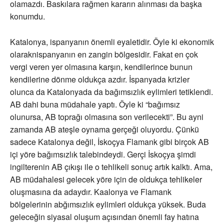
olamazdı. Baskılara rağmen kararın alınması da başka
konumdu.
Katalonya, ispanyanın önemli eyaletidir. Öyle ki ekonomik
olaraknispanyanın en zangin bölgesidir. Fakat en çok
vergi veren yer olmasına karşın, kendilerince bunun
kendilerine dönme oldukça azdır. İspanyada krizler
olunca da Katalonyada da bağımsızlık eylimleri tetiklendi.
AB dahi buna müdahale yaptı. Öyle ki “bağımsız
olunursa, AB toprağı olmasına son verilecekti”. Bu ayni
zamanda AB ateşle oynama gerçeği oluyordu. Çünkü
sadece Katalonya değil, İskoçya Flamank gibi birçok AB
içi yöre bağımsızlık talebindeydi. Gerçi İskoçya şimdi
ingilterenin AB çıkışı ile o tehlikeli sonuç artık kalktı. Ama,
AB müdahalesi gelecek yöre için de oldukça tehlikeler
oluşmasına da adaydır. Kaalonya ve Flamank
bölgelerinin abğımsızlık eylimleri oldukça yüksek. Buda
geleceğin siyasal oluşum açısından önemli fay hatına