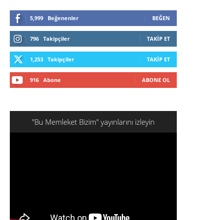
5,999
Beğenenler
BEĞEN
796
Takipçiler
TAKIP ET
1,253
Takipçiler
TAKIP ET
916
Abone
ABONE OL
"Bu Memleket Bizim" yayınlarını izleyin