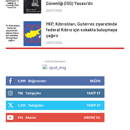
Güvenliği (İSG) Yasası’dır
26/07/2026
YKP; Kıbrıslıları, Guterres ziyaretinde
federal Kıbrıs için sokakta buluşmaya
çağırır
24/07/2026
- Advertisement -
5,999
Beğenenler
BEĞEN
796
Takipçiler
TAKIP ET
1,253
Takipçiler
TAKIP ET
916
Abone
ABONE OL