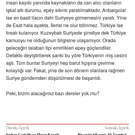
insan kayıbı yanında kaynakların da can alıcı olanların
işkal altı durumu, epey sıkıntı yaratılmaktadır. Anbargolar
ise en basit ilacın dahi Suriyeye girmemesini yaratı. Yine
de Esat hala ayakta. İlerisi ne olur bilinmez. Türkiye ise
fırsatı kulanıyor. Kuzeybatı Suriyede şimdiye dek Türkiye
kamuoyu ne olduğunun bilgisine ulaşamıyor. Orada
geleceğin talaban tipi emirlikleri epey güçlendiler.
Defakto deyiştirilerek sanki bu yöre Türkiyenin miş cesini
aştı. Tüm bunlar Suriyeyi hep barut fıçışına çevirme
kolaylığı var. Fakat, yine de son dönem olanlara rağmen
Suriye gündemden düşürülmesi de başarıldı.
Peki, bizim alacağımız bazı dersler yok mu?
Önceki İçerik
Sonraki İçerik
Serhan Gazioğlu ve Murat Kanatlı
Bir seçim hikayesi: Ah İstanbul –