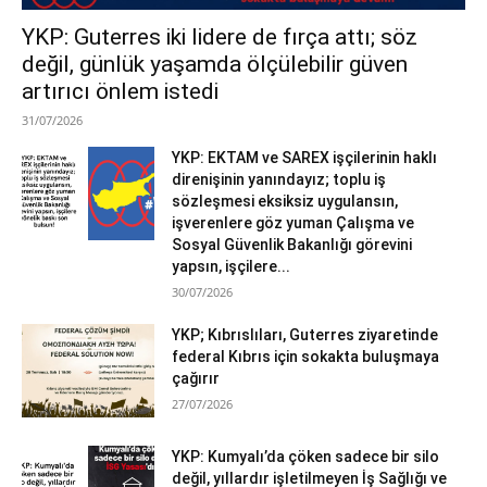
YKP: Guterres iki lidere de fırça attı; söz
değil, günlük yaşamda ölçülebilir güven
artırıcı önlem istedi
31/07/2026
YKP: EKTAM ve SAREX işçilerinin haklı
direnişinin yanındayız; toplu iş
sözleşmesi eksiksiz uygulansın,
işverenlere göz yuman Çalışma ve
Sosyal Güvenlik Bakanlığı görevini
yapsın, işçilere...
30/07/2026
YKP; Kıbrıslıları, Guterres ziyaretinde
federal Kıbrıs için sokakta buluşmaya
çağırır
27/07/2026
YKP: Kumyalı’da çöken sadece bir silo
değil, yıllardır işletilmeyen İş Sağlığı ve