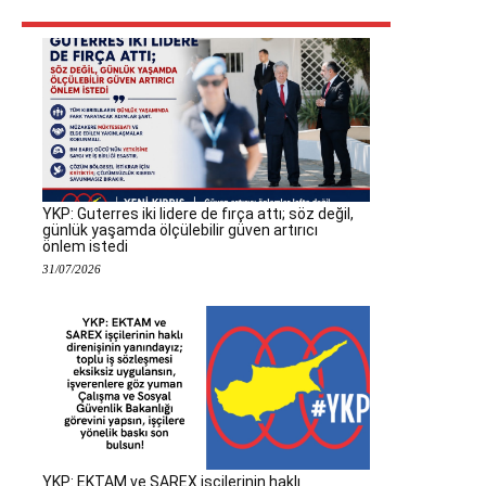
YKP: Guterres iki lidere de fırça attı; söz değil,
günlük yaşamda ölçülebilir güven artırıcı
önlem istedi
31/07/2026
YKP: EKTAM ve SAREX işçilerinin haklı