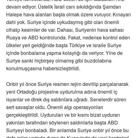
devam ediyor. Üstelik İsrail canı sıkıldığında Şamdan
Halepe hava alanları başta olmak üzere vuruyor. Kınayan
dahi yok. Suriye içinde uykudaymış gibi olan önemli
cihatçı kesimler de var. Dahası, Suriyenin hava sahası
Rusya ve ABD kontrolunda. Fakat, nedense kontrol eden
ülkeler yeri geldiğinde başta Türkiye ve israile Suriye
içinde bonbalama yapma kolaylığı da veriyor. Yine de
Suriye sanki hiçbirşey olmamış gibi buzdolabına
konulmuşçasına habersizleştirildi.
Onbir yıl önce Suriye resmen rejim devrilip parçalanarak
yeni Ortadoğu projesine uydurulma adına önemli iç
isyanlar ve direk dış saldırılara uğradı. Senelerdir süren
sert savaşlar oldu. Önemli algı operasyonları
gerçekleştirildi. Uydurulan ve bir kısmı bizat uyduran
yakınları tarafından söylenen saldırılarla başta ABD
Suriyeyi bonbaladı. Bir anlamda Suriye onbir yıl önce bu
defa rejim yerinde dursa da Kuzeyinde de yeni kontroleri