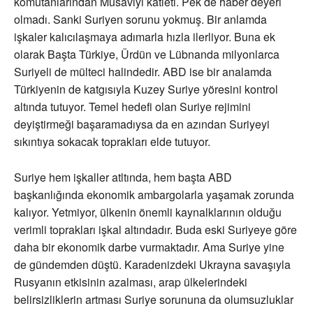
komutanlarından Musaviyi katleti. Pek de haber deyeri
olmadı. Sanki Suriyen sorunu yokmuş. Bir anlamda
işkaler kalıcılaşmaya adımarla hızla ilerliyor. Buna ek
olarak Başta Türkiye, Ürdün ve Lübnanda milyonlarca
Suriyeli de mülteci halindedir. ABD ise bir analamda
Türkiyenin de katgısıyla Kuzey Suriye yöresini kontrol
altında tutuyor. Temel hedefi olan Suriye rejimini
deyiştirmeği başaramadıysa da en azından Suriyeyi
sıkıntıya sokacak toprakları elde tutuyor.
Suriye hem işkaller atltında, hem başta ABD
başkanlığında ekonomik ambargolarla yaşamak zorunda
kalıyor. Yetmiyor, ülkenin önemli kaynalklarının olduğu
verimli toprakları işkal altındadır. Buda eski Suriyeye göre
daha bir ekonomik darbe vurmaktadır. Ama Suriye yine
de gündemden düştü. Karadenizdeki Ukrayna savaşıyla
Rusyanın etkisinin azalması, arap ülkelerindeki
belirsizliklerin artması Suriye sorununa da olumsuzluklar