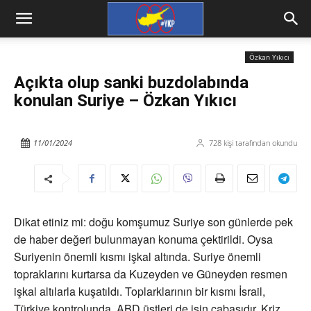
Özkan Yıkıcı
Açıkta olup sanki buzdolabında
konulan Suriye – Özkan Yıkıcı
11/01/2024
728
kişi tarafından okundu
Dikat etiniz mi: doğu komşumuz Suriye son günlerde pek
de haber değeri bulunmayan konuma çektirildi. Oysa
Suriyenin önemli kısmı işkal altında. Suriye önemli
topraklarını kurtarsa da Kuzeyden ve Güneyden resmen
işkal altılarla kuşatıldı. Toplarklarının bir kısmı İsrail,
Türkiye kontrolunda. ABD üstleri de işin cabasıdır. Kriz