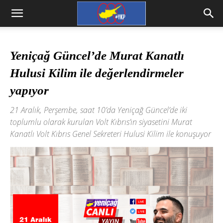
Yeniçağ Güncel’de Murat Kanatlı
Hulusi Kilim ile değerlendirmeler
yapıyor
21 Aralık, Perşembe, saat 10’da Yeniçağ Güncel’de iki
toplumlu olarak kurulan Volt Kıbrıs’ın siyasetini Murat
Kanatlı Volt Kıbrıs Genel Sekreteri Hulusi Kilim ile konuşuyor