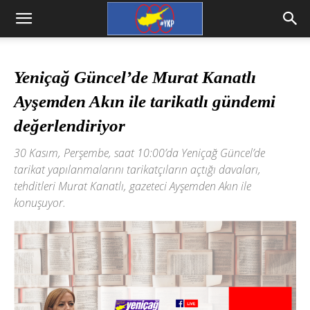
Yeniçağ Güncel’de Murat Kanatlı
Ayşemden Akın ile tarikatlı gündemi
değerlendiriyor
30 Kasım, Perşembe, saat 10:00’da Yeniçağ Güncel’de
tarikat yapılanmalarını tarikatçıların açtığı davaları,
tehditleri Murat Kanatlı, gazeteci Ayşemden Akın ile
konuşuyor.