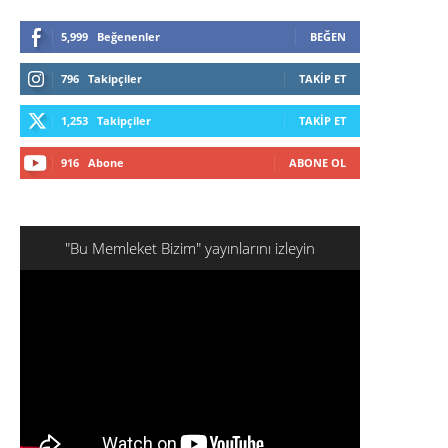
5,999
Beğenenler
BEĞEN
796
Takipçiler
TAKIP ET
1,253
Takipçiler
TAKIP ET
916
Abone
ABONE OL
"Bu Memleket Bizim" yayınlarını izleyin