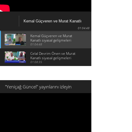
Kemal Güçveren ve Murat Kanatlı
siyasal gelişmeleri konuşuyor
01:04:48
Kemal Güçveren ve Murat
Kanatlı siyasal gelişmeleri
konuşuyor
01:04:48
Celal Devrim Önen ve Murat
Kanatlı siyasal gelişmeleri
konuşuyor
01:08:35
"Yeniçağ Güncel" yayınlarını izleyin