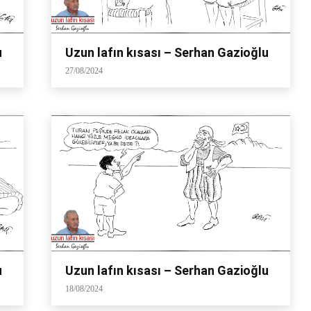
u
Uzun lafın kısası – Serhan Gazioğlu
27/08/2024
u
Uzun lafın kısası – Serhan Gazioğlu
18/08/2024