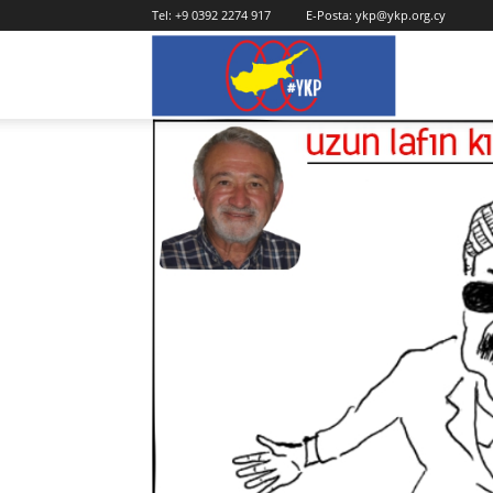
Tel:
+9 0392 2274 917
E-Posta:
ykp@ykp.org.cy
YKP