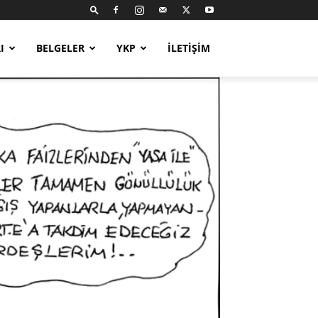
I
BELGELER
YKP
İLETIŞIM