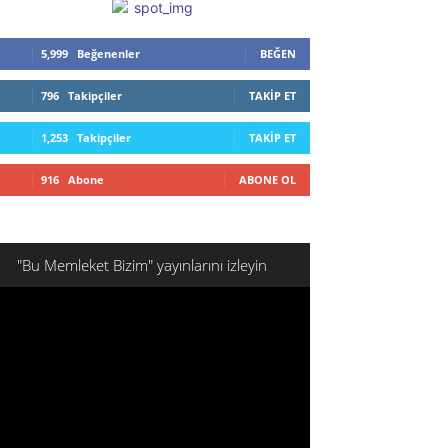
5,999
Beğenenler
BEĞEN
796
Takipçiler
TAKIP ET
1,253
Takipçiler
TAKIP ET
916
Abone
ABONE OL
"Bu Memleket Bizim" yayınlarını izleyin