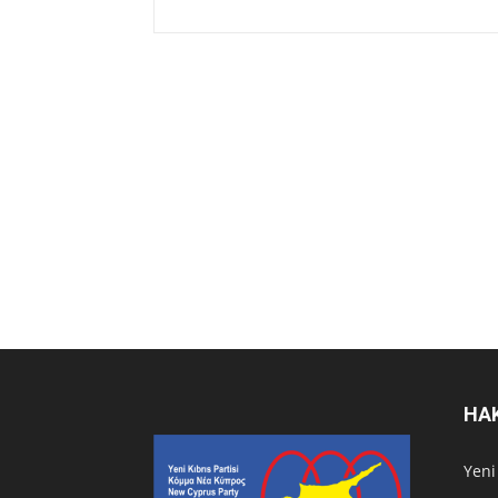
HA
Υeni