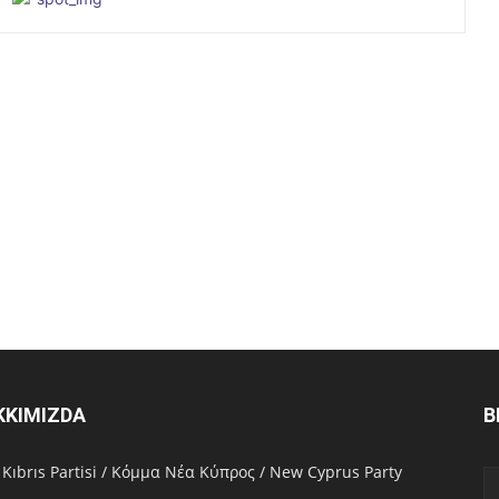
KKIMIZDA
B
 Kıbrıs Partisi / Κόμμα Νέα Κύπρος / New Cyprus Party