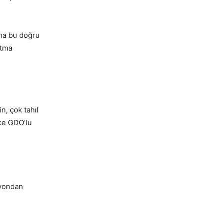
ama bu doğru
ıtma
n, çok tahıl
ece GDO’lu
syondan