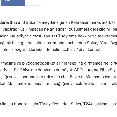
dana Shiva
, 6 Şubat’ta meydana gelen Kahramanmaraş merkezl
 yaparak “Kalkınmadan ne anladığını düşünmesi gerektiğini” beli
şmadan kâr ediyor olması, son sözü söyleme hakkını onlara verm
bağımlı hale gelmesinin zararlarından bahseden Shiva, “Gıda özg
lı olmak özgürlüklerinizin temelini baltalar” diye konuştu.
runmasına ve biyogenetik şirketlerinin tekeline girmemesine, çift
ir isim. Dr. Shiva’nın dünyanın en büyük GDO’lu (genetiği değişt
tığı savaş, sonunda şirketi satın alan Bayer’in Monsanto ismini
et, Monsanto’nun insanların sağlığını ve sektörü nasıl kendi çıka
n İktisat Kongresi için Türkiye’ye gelen Shiva,
T24
’e açıklamalar