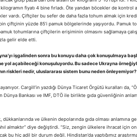
 kilogramın fiyatı 4 bine fırladı. Öte yandan böcekler de kontrol a
er vardı. Çiftçiler bu sefer de daha fazla tohum almak için kred
 bin çiftçinin yüzde 85’i pamuk bölgelerinde yaşıyordu. Pamuk 
pamuk tohumlarına çiftçilerin erişiminin olmasını sağlamaya çalışt
a gelir elde etti.
yna’yı işgalinden sonra bu konuyu daha çok konuşulmaya başl
ine yol açabileceği konuşuluyordu. Bu sadece Ukrayna örneğiyle
sının riskleri nedir, uluslararası sistem bunu neden önleyemiyor?
yanıyor. Cargill’in yazdığı Dünya Ticaret Örgütü kuralları da, “
n Dünya Bankası ve IMF, DTÖ ile birlikte gıda güvenliğinin anlam
, dükkanlarında ve ülkenin depolarında gıda olması anlamına ge
almaktır” diye değiştirdi. “Siz, zengin ülkelere ihracat için onl
Ancak bu hiç adil bir durum değil. Hindistan’da yaptığımız araştırma