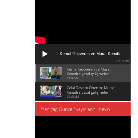
Kemal Güçveren ve Murat Kanatlı
siyasal gelişmeleri konuşuyor
01:04:48
Kemal Güçveren ve Murat
Kanatlı siyasal gelişmeleri
konuşuyor
01:04:48
Celal Devrim Önen ve Murat
Kanatlı siyasal gelişmeleri
konuşuyor
01:08:35
"Yeniçağ Güncel" yayınlarını izleyin