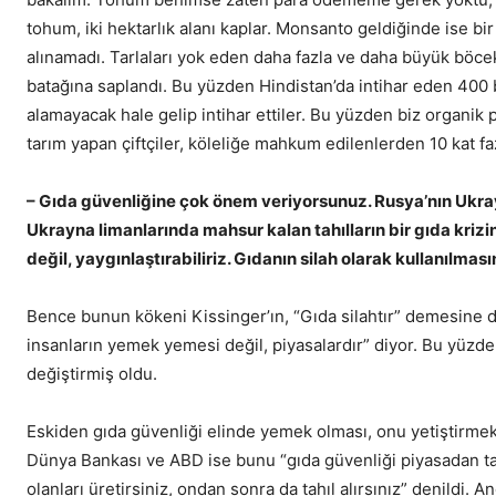
tohum, iki hektarlık alanı kaplar. Monsanto geldiğinde ise bir
alınamadı. Tarlaları yok eden daha fazla ve daha büyük böcekl
batağına saplandı. Bu yüzden Hindistan’da intihar eden 400
alamayacak hale gelip intihar ettiler. Bu yüzden biz organik 
tarım yapan çiftçiler, köleliğe mahkum edilenlerden 10 kat fazl
– Gıda güvenliğine çok önem veriyorsunuz. Rusya’nın Ukra
Ukrayna limanlarında mahsur kalan tahılların bir gıda kriz
değil, yaygınlaştırabiliriz. Gıdanın silah olarak kullanılma
Bence bunun kökeni Kissinger’ın, “Gıda silahtır” demesine da
insanların yemek yemesi değil, piyasalardır” diyor. Bu yüzde
değiştirmiş oldu.
Eskiden gıda güvenliği elinde yemek olması, onu yetiştirmek
Dünya Bankası ve ABD ise bunu “gıda güvenliği piyasadan tahıl 
olanları üretirsiniz, ondan sonra da tahıl alırsınız” denildi. 