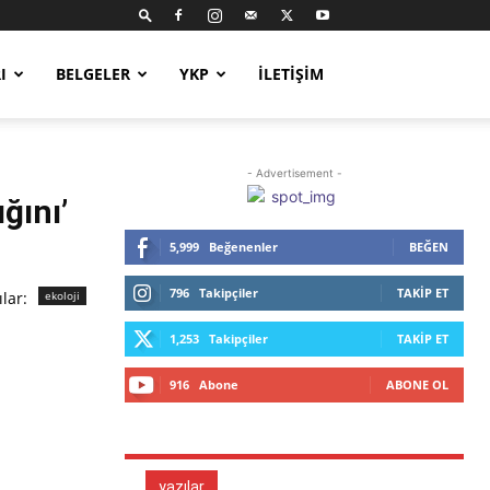
I
BELGELER
YKP
İLETIŞIM
- Advertisement -
ğını’
5,999
Beğenenler
BEĞEN
796
Takipçiler
TAKIP ET
ılar:
ekoloji
1,253
Takipçiler
TAKIP ET
916
Abone
ABONE OL
yazılar