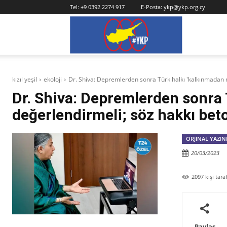
Tel:
+9 0392 2274 917
E-Posta:
ykp@ykp.org.cy
YKP
kızıl yeşil
ekoloji
Dr. Shiva: Depremlerden sonra Türk halkı 'kalkınmadan ne
Dr. Shiva: Depremlerden sonra 
değerlendirmeli; söz hakkı bet
ORJINAL YAZIN
20/03/2023
2097
kişi tar
Paylaş