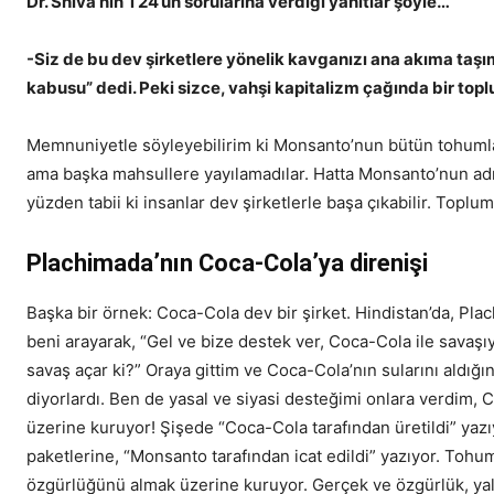
Dr. Shiva’nın T24’ün sorularına verdiği yanıtlar şöyle…
-Siz de bu dev şirketlere yönelik kavganızı ana akıma taş
kabusu” dedi. Peki sizce, vahşi kapitalizm çağında bir toplu
Memnuniyetle söyleyebilirim ki Monsanto’nun bütün tohumları
ama başka mahsullere yayılamadılar. Hatta Monsanto’nun adı o
yüzden tabii ki insanlar dev şirketlerle başa çıkabilir. Toplum
Plachimada’nın Coca-Cola’ya direnişi
Başka bir örnek: Coca-Cola dev bir şirket. Hindistan’da, Pla
beni arayarak, “Gel ve bize destek ver, Coca-Cola ile savaş
savaş açar ki?” Oraya gittim ve Coca-Cola’nın sularını aldı
diyorlardı. Ben de yasal ve siyasi desteğimi onlara verdim, 
üzerine kuruyor! Şişede “Coca-Cola tarafından üretildi” yaz
paketlerine, “Monsanto tarafından icat edildi” yazıyor. Tohum
özgürlüğünü almak üzerine kuruyor. Gerçek ve özgürlük, yal