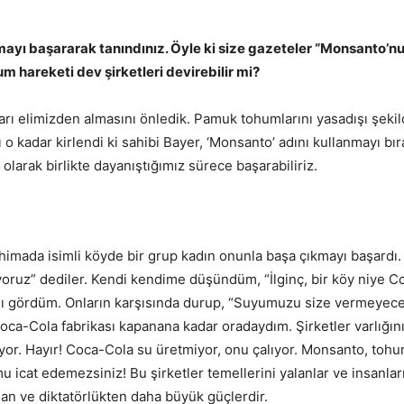
ımayı başararak tanındınız. Öyle ki size gazeteler “Monsanto’n
m hareketi dev şirketleri devirebilir mi?
 elimizden almasını önledik. Pamuk tohumlarını yasadışı şekild
 kadar kirlendi ki sahibi Bayer, ‘Monsanto’ adını kullanmayı bıra
 olarak birlikte dayanıştığımız sürece başarabiliriz.
chimada isimli köyde bir grup kadın onunla başa çıkmayı başardı
ıyoruz” dediler. Kendi kendime düşündüm, “İlginç, bir köy niye C
ğını gördüm. Onların karşısında durup, “Suyumuzu size vermeyec
Coca-Cola fabrikası kapanana kadar oradaydım. Şirketler varlığın
ıyor. Hayır! Coca-Cola su üretmiyor, onu çalıyor. Monsanto, toh
u icat edemezsiniz! Bu şirketler temellerini yalanlar ve insanlar
an ve diktatörlükten daha büyük güçlerdir.