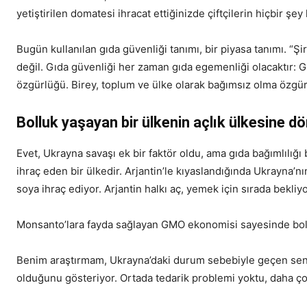
yetiştirilen domatesi ihracat ettiğinizde çiftçilerin hiçbir şe
Bugün kullanılan gıda güvenliği tanımı, bir piyasa tanımı. “Ş
değil. Gıda güvenliği her zaman gıda egemenliği olacaktır: G
özgürlüğü. Birey, toplum ve ülke olarak bağımsız olma özgü
Bolluk yaşayan bir ülkenin açlık ülkesine 
Evet, Ukrayna savaşı ek bir faktör oldu, ama gıda bağımlılığı 
ihraç eden bir ülkedir. Arjantin’le kıyaslandığında Ukrayna’n
soya ihraç ediyor. Arjantin halkı aç, yemek için sırada bekliyor
Monsanto’lara fayda sağlayan GMO ekonomisi sayesinde bollu
Benim araştırmam, Ukrayna’daki durum sebebiyle geçen sene y
olduğunu gösteriyor. Ortada tedarik problemi yoktu, daha ç