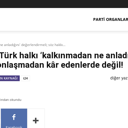
PARTI ORGANLAR
 anladığını' değerlendirmeli; söz hakkı...
Türk halkı ‘kalkınmadan ne anladı
onlaşmadan kâr edenlerde değil!
diğer yaz
IN KAYNAĞI
t24
afından okundu
Facebook