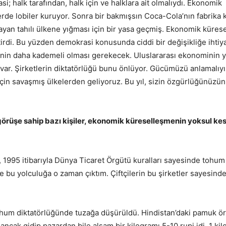
 halk tarafından, halk için ve halklara ait olmalıydı. Ekonomik
yerde lobiler kuruyor. Sonra bir bakmışsın Coca-Cola’nın fabrika 
mayan tahılı ülkene yığması için bir yasa geçmiş. Ekonomik küres
tirdi. Bu yüzden demokrasi konusunda ciddi bir değişikliğe ihtiya
nin daha kademeli olması gerekecek. Uluslararası ekonominin y
 var. Şirketlerin diktatörlüğü bunu önlüyor. Gücümüzü anlamalıy
in savaşmış ülkelerden geliyoruz. Bu yıl, sizin özgürlüğünüzün 1
rşı görüşe sahip bazı kişiler, ekonomik küreselleşmenin yoksul ke
 1995 itibarıyla Dünya Ticaret Örgütü kuralları sayesinde tohum
 de bu yolculuğa o zaman çıktım. Çiftçilerin bu şirketler sayesin
er tohum diktatörlüğünde tuzağa düşürüldü. Hindistan’daki pamuk 
ak gidip pazardan bile alsam bir kilogramı 5-10 rupi idi. 1 ki