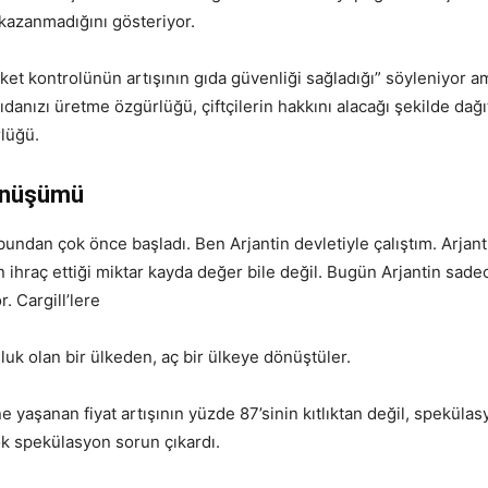
y kazanmadığını gösteriyor.
irket kontrolünün artışının gıda güvenliği sağladığı” söyleniyor 
ıdanızı üretme özgürlüğü, çiftçilerin hakkını alacağı şekilde dağ
rlüğü.
dönüşümü
bundan çok önce başladı. Ben Arjantin devletiyle çalıştım. Arjanti
ın ihraç ettiği miktar kayda değer bile değil. Bugün Arjantin sad
. Cargill’lere
k olan bir ülkeden, aç bir ülkeye dönüştüler.
aşanan fiyat artışının yüzde 87’sinin kıtlıktan değil, speküla
ok spekülasyon sorun çıkardı.