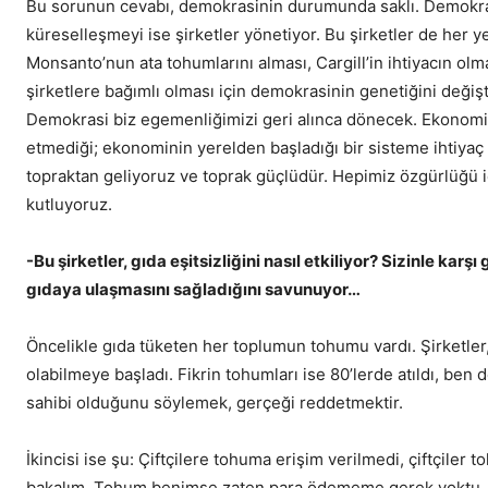
Bu sorunun cevabı, demokrasinin durumunda saklı. Demokrasi;
küreselleşmeyi ise şirketler yönetiyor. Bu şirketler de her 
Monsanto’nun ata tohumlarını alması, Cargill’in ihtiyacın ol
şirketlere bağımlı olması için demokrasinin genetiğini değiş
Demokrasi biz egemenliğimizi geri alınca dönecek. Ekonomi
etmediği; ekonominin yerelden başladığı bir sisteme ihtiyaç
topraktan geliyoruz ve toprak güçlüdür. Hepimiz özgürlüğü iç
kutluyoruz.
-Bu şirketler, gıda eşitsizliğini nasıl etkiliyor? Sizinle ka
gıdaya ulaşmasını sağladığını savunuyor…
Öncelikle gıda tüketen her toplumun tohumu vardı. Şirketler,
olabilmeye başladı. Fikrin tohumları ise 80’lerde atıldı, ben
sahibi olduğunu söylemek, gerçeği reddetmektir.
İkincisi ise şu: Çiftçilere tohuma erişim verilmedi, çiftçil
bakalım. Tohum benimse zaten para ödememe gerek yoktu, anc