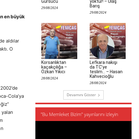
Gürsucu
yoktur! – Ulaş
Barış
29/08/2024
29/08/2024
un en büyük
e aldılar
ktı. O
Korsanlıktan
Lefkara nakışı
kaçakçılığa –
da TC’ye
Özkan Yıkıcı
teslim… – Hasan
Kahvecioğlu
28/08/2024
28/08/2024
. 2002’de
Devamını Göster
oca-Cola’ya
eğiz”
ı yalan
"Bu Memleket Bizim" yayınlarını izleyin
um
ın