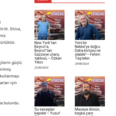
i
rtti. Shiva,
emiz
ürlüktür.
New York’tan
Yeni bir
Beyrut’a,
Nekbe’ye doğru:
Beyrut’tan
Daha kötüsü ne
Gazzeye utanç
olabilir! – Fehim
tablosu – Özkan
Taştekin
Yıkıcı
çilerin güçlü
29/08/2024
25/09/2024
irilmiş
 kullanmayı
rları için
da bulundu.
Su savaşları
Masaya dönün,
kapıda! – Yusuf
başka çare