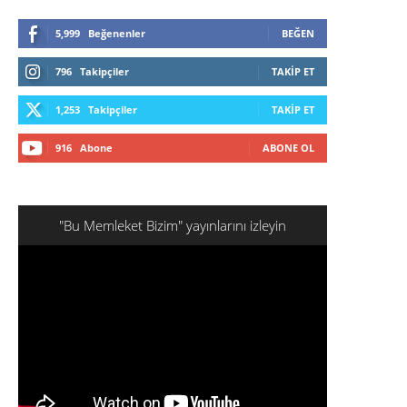
5,999
Beğenenler
BEĞEN
796
Takipçiler
TAKIP ET
1,253
Takipçiler
TAKIP ET
916
Abone
ABONE OL
"Bu Memleket Bizim" yayınlarını izleyin