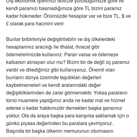
Dış ekonomik işlerimizi dövizle yürüttüğümüze göre ve
kendi paramızı basmadığımıza göre TL bizim paramız
kadar hükmeder. Önümüzde hesaplar var ve bize TL, $ ve
£ olarak para hacmini verir.
Bunlar birbirleriyle değiştirilebilir ve dış ülkelerdeki
hesaplarımız aracılığı ile ithalat, ihracat gibi
ödemelerimizde kullanırız. Paran varsa ve ödemeye
kalkarsın almayan olur mu? Bizim bir de değil üç paramız
vardır ve dilediğimiz gibi kullanıyoruz. Önemli olan
bunların dünya üzerinde taşıdıkları değerleri
kaybetmemeleri ve kendi aralarındaki değer
değişikliklerinden de zarar görmemektir. Yoksa paraların
tümü muamele yaptığımız anda ne kadar mal ve hizmet
ederse o kadar hakkımızdır demekten başka şansımız
yoktur. Ola da araya başka para karışırsa saklamak için o
günkü piyasa değerinden bu paralara çeviriyoruz.
Başında bir başka ülkenin memurunun oturmasını