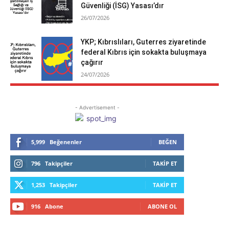
Güvenliği (İSG) Yasası’dır
26/07/2026
YKP; Kıbrıslıları, Guterres ziyaretinde
federal Kıbrıs için sokakta buluşmaya
çağırır
24/07/2026
- Advertisement -
5,999
Beğenenler
BEĞEN
796
Takipçiler
TAKIP ET
1,253
Takipçiler
TAKIP ET
916
Abone
ABONE OL