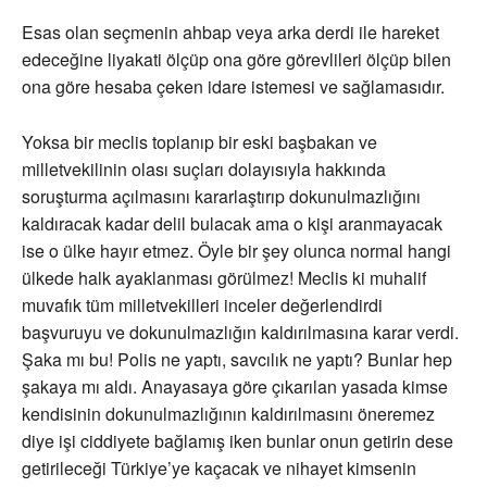
Esas olan seçmenin ahbap veya arka derdi ile hareket
edeceğine liyakati ölçüp ona göre görevlileri ölçüp bilen
ona göre hesaba çeken idare istemesi ve sağlamasıdır.
Yoksa bir meclis toplanıp bir eski başbakan ve
milletvekilinin olası suçları dolayısıyla hakkında
soruşturma açılmasını kararlaştırıp dokunulmazlığını
kaldıracak kadar delil bulacak ama o kişi aranmayacak
ise o ülke hayır etmez. Öyle bir şey olunca normal hangi
ülkede halk ayaklanması görülmez! Meclis ki muhalif
muvafık tüm milletvekilleri inceler değerlendirdi
başvuruyu ve dokunulmazlığın kaldırılmasına karar verdi.
Şaka mı bu! Polis ne yaptı, savcılık ne yaptı? Bunlar hep
şakaya mı aldı. Anayasaya göre çıkarılan yasada kimse
kendisinin dokunulmazlığının kaldırılmasını öneremez
diye işi ciddiyete bağlamış iken bunlar onun getirin dese
getirileceği Türkiye’ye kaçacak ve nihayet kimsenin