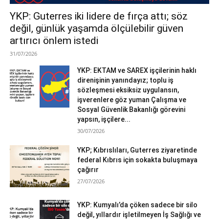
YKP: Guterres iki lidere de fırça attı; söz
değil, günlük yaşamda ölçülebilir güven
artırıcı önlem istedi
31/07/2026
YKP: EKTAM ve SAREX işçilerinin haklı
direnişinin yanındayız; toplu iş
sözleşmesi eksiksiz uygulansın,
işverenlere göz yuman Çalışma ve
Sosyal Güvenlik Bakanlığı görevini
yapsın, işçilere...
30/07/2026
YKP; Kıbrıslıları, Guterres ziyaretinde
federal Kıbrıs için sokakta buluşmaya
çağırır
27/07/2026
YKP: Kumyalı’da çöken sadece bir silo
değil, yıllardır işletilmeyen İş Sağlığı ve