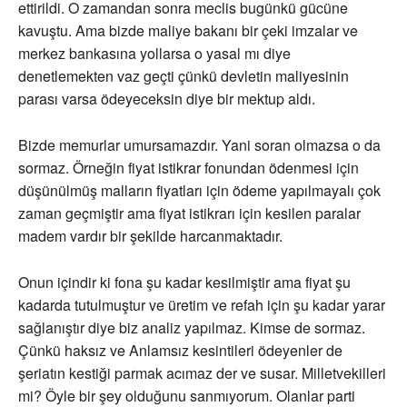
ettirildi. O zamandan sonra meclis bugünkü gücüne
kavuştu. Ama bizde maliye bakanı bir çeki imzalar ve
merkez bankasına yollarsa o yasal mı diye
denetlemekten vaz geçti çünkü devletin maliyesinin
parası varsa ödeyeceksin diye bir mektup aldı.
Bizde memurlar umursamazdır. Yani soran olmazsa o da
sormaz. Örneğin fiyat istikrar fonundan ödenmesi için
düşünülmüş malların fiyatları için ödeme yapılmayalı çok
zaman geçmiştir ama fiyat istikrarı için kesilen paralar
madem vardır bir şekilde harcanmaktadır.
Onun içindir ki fona şu kadar kesilmiştir ama fiyat şu
kadarda tutulmuştur ve üretim ve refah için şu kadar yarar
sağlanıştır diye biz analiz yapılmaz. Kimse de sormaz.
Çünkü haksız ve Anlamsız kesintileri ödeyenler de
şeriatın kestiği parmak acımaz der ve susar. Milletvekilleri
mi? Öyle bir şey olduğunu sanmıyorum. Olanlar parti