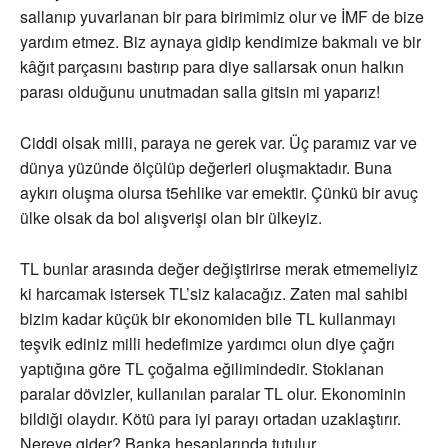
sallanıp yuvarlanan bir para birimimiz olur ve İMF de bize
yardım etmez. Biz aynaya gidip kendimize bakmalı ve bir
kâğıt parçasını bastırıp para diye sallarsak onun halkın
parası olduğunu unutmadan salla gitsin mi yaparız!
Ciddi olsak milli, paraya ne gerek var. Üç paramız var ve
dünya yüzünde ölçülüp değerleri oluşmaktadır. Buna
aykırı oluşma olursa t5ehlike var emektir. Çünkü bir avuç
ülke olsak da bol alışverişi olan bir ülkeyiz.
TL bunlar arasında değer değiştirirse merak etmemeliyiz
ki harcamak istersek TL’siz kalacağız. Zaten mal sahibi
bizim kadar küçük bir ekonomiden bile TL kullanmayı
teşvik ediniz milli hedefimize yardımcı olun diye çağrı
yaptığına göre TL çoğalma eğilimindedir. Stoklanan
paralar dövizler, kullanılan paralar TL olur. Ekonominin
bildiği olaydır. Kötü para iyi parayı ortadan uzaklaştırır.
Nereye gider? Banka hesaplarında tutulur.