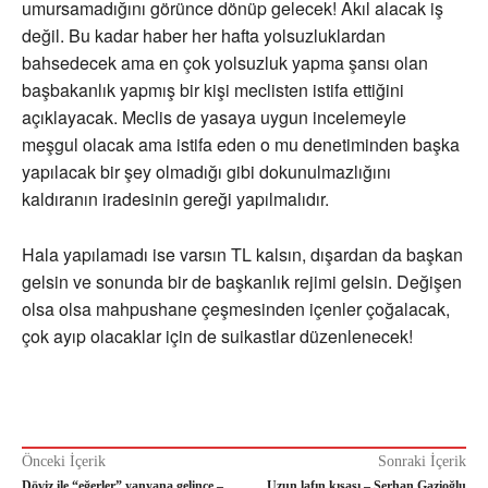
umursamadığını görünce dönüp gelecek! Akıl alacak iş
değil. Bu kadar haber her hafta yolsuzluklardan
bahsedecek ama en çok yolsuzluk yapma şansı olan
başbakanlık yapmış bir kişi meclisten istifa ettiğini
açıklayacak. Meclis de yasaya uygun incelemeyle
meşgul olacak ama istifa eden o mu denetiminden başka
yapılacak bir şey olmadığı gibi dokunulmazlığını
kaldıranın iradesinin gereği yapılmalıdır.
Hala yapılamadı ise varsın TL kalsın, dışardan da başkan
gelsin ve sonunda bir de başkanlık rejimi gelsin. Değişen
olsa olsa mahpushane çeşmesinden içenler çoğalacak,
çok ayıp olacaklar için de suikastlar düzenlenecek!
Önceki İçerik
Sonraki İçerik
Döviz ile “eğerler” yanyana gelince –
Uzun lafın kısası – Serhan Gazioğlu