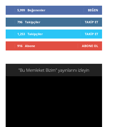
5,999
Beğenenler
BEĞEN
796
Takipçiler
TAKIP ET
1,253
Takipçiler
TAKIP ET
916
Abone
ABONE OL
"Bu Memleket Bizim" yayınlarını izleyin