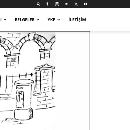
I
BELGELER
YKP
İLETIŞIM