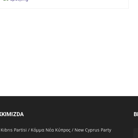
KKIMIZDA
B
 Kıbrıs Partisi / Κόμμα Νέα Κύπρος / New Cyprus Party