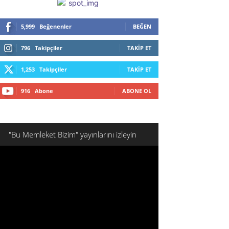
5,999
Beğenenler
BEĞEN
796
Takipçiler
TAKIP ET
1,253
Takipçiler
TAKIP ET
916
Abone
ABONE OL
"Bu Memleket Bizim" yayınlarını izleyin