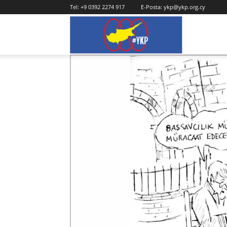
Tel:
+9 0392 2274 917
E-Posta:
ykp@ykp.org.cy
YKP