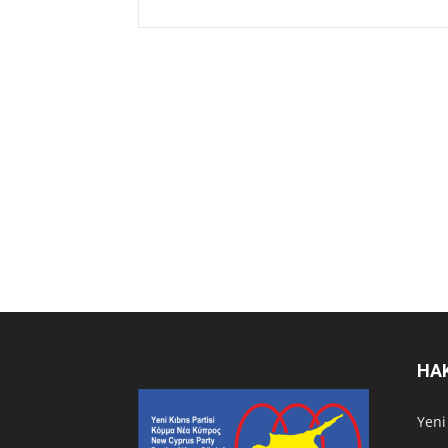
HA
Υeni