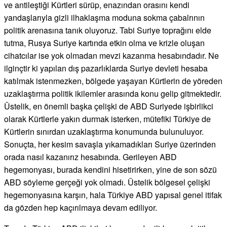
ve antileştiği Kürtleri sürüp, enazından orasını kendi
yandaşlarıyla gizli ilhaklaşma moduna sokma çabalrının
politik arenasına tanık oluyoruz. Tabi Suriye toprağını elde
tutma, Rusya Suriye kartında etkin olma ve krizle oluşan
cihatcılar ise yok olmadan mevzi kazanma hesabındadır. Ne
ilginçtir ki yapılan dış pazarlıklarda Suriye devleti hesaba
katılmak istenmezken, bölgede yaşayan Kürtlerin de yöreden
uzaklaştırma politik ikilemler arasında konu gelip gitmektedir.
Üstelik, en önemli başka çelişki de ABD Suriyede işbirlikci
olarak Kürtlerle yakın durmak isterken, mütefiki Türkiye de
Kürtlerin sınırdan uzaklaştırma konumunda bulunuluyor.
Sonuçta, her kesim savaşla yıkamadıkları Suriye üzerinden
orada nasıl kazanırız hesabında. Gerileyen ABD
hegemonyası, burada kendini hisetirirken, yine de son sözü
ABD söyleme gerçeği yok olmadı. Üstelik bölgesel çelişki
hegemonyasına karşın, hala Türkiye ABD yapısal genel itifak
da gözden hep kaçırılmaya devam ediliyor.