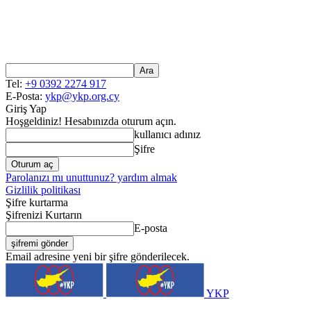
Tel:
+9 0392 2274 917
E-Posta:
ykp@ykp.org.cy
Giriş Yap
Hoşgeldiniz! Hesabınızda oturum açın.
kullanıcı adınız
Şifre
Parolanızı mı unuttunuz? yardım almak
Gizlilik politikası
Şifre kurtarma
Şifrenizi Kurtarın
E-posta
Email adresine yeni bir şifre gönderilecek.
YKP