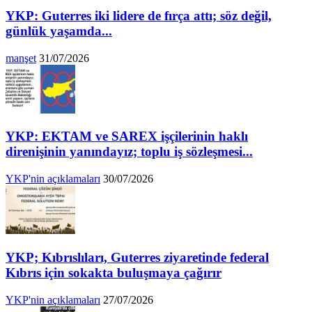
YKP: Guterres iki lidere de fırça attı; söz değil,
günlük yaşamda...
manşet
31/07/2026
YKP: EKTAM ve SAREX işçilerinin haklı
direnişinin yanındayız; toplu iş sözleşmesi...
YKP'nin açıklamaları
30/07/2026
YKP; Kıbrıslıları, Guterres ziyaretinde federal
Kıbrıs için sokakta buluşmaya çağırır
YKP'nin açıklamaları
27/07/2026