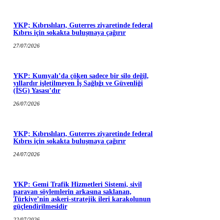
YKP; Kıbrıslıları, Guterres ziyaretinde federal
Kıbrıs için sokakta buluşmaya çağırır
27/07/2026
YKP: Kumyalı’da çöken sadece bir silo değil,
yıllardır işletilmeyen İş Sağlığı ve Güvenliği
(İSG) Yasası’dır
26/07/2026
YKP; Kıbrıslıları, Guterres ziyaretinde federal
Kıbrıs için sokakta buluşmaya çağırır
24/07/2026
YKP: Gemi Trafik Hizmetleri Sistemi, sivil
paravan söylemlerin arkasına saklanan,
Türkiye’nin askeri-stratejik ileri karakolunun
güçlendirilmesidir
22/07/2026