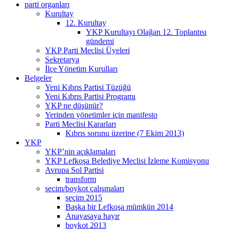
parti organları
Kurultay
12. Kurultay
YKP Kurultayı Olağan 12. Toplantısı
gündemi
YKP Parti Meclisi Üyeleri
Sekretarya
İlçe Yönetim Kurulları
Belgeler
Yeni Kıbrıs Partisi Tüzüğü
Yeni Kıbrıs Partisi Programı
YKP ne düşünür?
Yerinden yönetimler için manifesto
Parti Meclisi Kararları
Kıbrıs sorunu üzerine (7 Ekim 2013)
YKP
YKP’nin açıklamaları
YKP Lefkoşa Belediye Meclisi İzleme Komisyonu
Avrupa Sol Partisi
transform
seçim/boykot çalışmaları
seçim 2015
Başka bir Lefkoşa mümkün 2014
Anayasaya hayır
boykot 2013