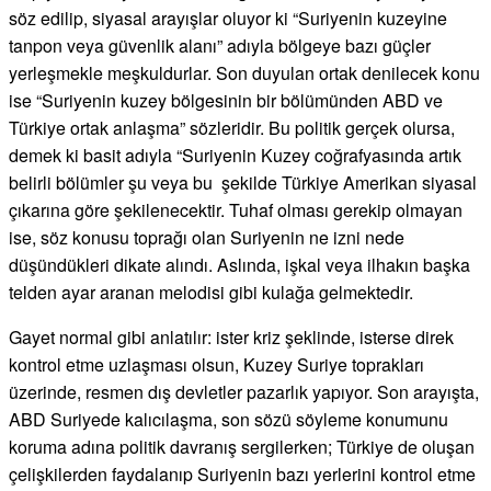
söz edilip, siyasal arayışlar oluyor ki “Suriyenin kuzeyine
tanpon veya güvenlik alanı” adıyla bölgeye bazı güçler
yerleşmekle meşkuldurlar. Son duyulan ortak denilecek konu
ise “Suriyenin kuzey bölgesinin bir bölümünden ABD ve
Türkiye ortak anlaşma” sözleridir. Bu politik gerçek olursa,
demek ki basit adıyla “Suriyenin Kuzey coğrafyasında artık
belirli bölümler şu veya bu şekilde Türkiye Amerikan siyasal
çıkarına göre şekilenecektir. Tuhaf olması gerekip olmayan
ise, söz konusu toprağı olan Suriyenin ne izni nede
düşündükleri dikate alındı. Aslında, işkal veya ilhakın başka
telden ayar aranan melodisi gibi kulağa gelmektedir.
Gayet normal gibi anlatılır: ister kriz şeklinde, isterse direk
kontrol etme uzlaşması olsun, Kuzey Suriye toprakları
üzerinde, resmen dış devletler pazarlık yapıyor. Son arayışta,
ABD Suriyede kalıcılaşma, son sözü söyleme konumunu
koruma adına politik davranış sergilerken; Türkiye de oluşan
çelişkilerden faydalanıp Suriyenin bazı yerlerini kontrol etme