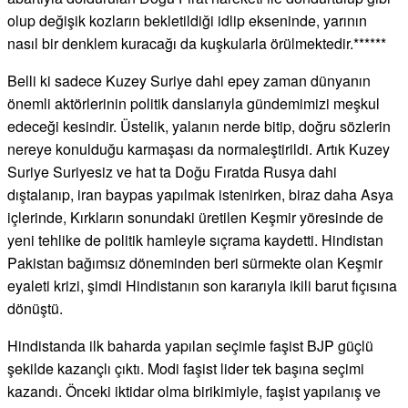
olup değişik kozların bekletildiği idlip ekseninde, yarının
nasıl bir denklem kuracağı da kuşkularla örülmektedir.******
Belli ki sadece Kuzey Suriye dahi epey zaman dünyanın
önemli aktörlerinin politik danslarıyla gündemimizi meşkul
edeceği kesindir. Üstelik, yalanın nerde bitip, doğru sözlerin
nereye konulduğu karmaşası da normaleştirildi. Artık Kuzey
Suriye Suriyesiz ve hat ta Doğu Fıratda Rusya dahi
dıştalanıp, iran baypas yapılmak istenirken, biraz daha Asya
içlerinde, Kırkların sonundaki üretilen Keşmir yöresinde de
yeni tehlike de politik hamleyle sıçrama kaydetti. Hindistan
Pakistan bağımsız döneminden beri sürmekte olan Keşmir
eyaleti krizi, şimdi Hindistanın son kararıyla ikili barut fıçısına
dönüştü.
Hindistanda ilk baharda yapılan seçimle faşist BJP güçlü
şekilde kazançlı çıktı. Modi faşist lider tek başına seçimi
kazandı. Önceki iktidar olma birikimiyle, faşist yapılanış ve