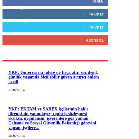
BEĞEN
796
Takipçiler
TAKIP ET
1,253
Takipçiler
TAKIP ET
916
Abone
ABONE OL
YKP: Guterres iki lidere de fırça attı; söz değil,
günlük yaşamda ölçülebilir güven artırıcı önlem
istedi
31/07/2026
YKP: EKTAM ve SAREX işçilerinin haklı
direnişinin yanındayız; toplu iş sözleşmesi
eksiksiz uygulansın, işverenlere göz yuman
Çalışma ve Sosyal Güvenlik Bakanlığı görevini
yapsın, işçilere...
30/07/2026