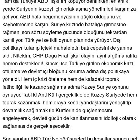
Tam da Türkiye ABD ilişkileri kopuyor denilirken, en kritik
yerde Suriyenin kuzeyi için ortaklaşma yönelimleri karşımıza
geliyor. ABD hala hegemonyasının güçlü olduğunu ve
kaybetmesine karşın, Suriye krizinde batalığa girmesine
rağmen, son sözü söyleme gücünde olduğunu tekrardan
kanıtlıyor. Türkiye ise ikili oynun planında yürüyor. Dış
politikayı kulanıp içteki muhalefetin batı cepesini de yanına
aldı. Nitekim, CHP Doğu Fırat işkal olayını ayni argümanalrla
hemen destekledi! İkincisi ise Türkiye girilen ekonomik krizi
öteleme ve devlet içi bloğunu koruma adına dış politikaya
yöneldi. Hem iç krizi öteleme hem de kafadaki toprak
fetihciliği ile kazanç sağlama adına Kuzey Suriye oynunu
oynuyor. Tabi ki Anti Kürt gerçeklikle de Kuzey Suriyede hem
toprak kazanmak, hem oraya kendi yandaşlarını yerleştirip
devamlılık sağlamak ile Kürtlerin de güçlenmesini
engeleyerek, devleti gücün de kanıtlanmasını idollojik olarak
sağlaması da gerçekleşecektir.
Son yapılan ABD Türkiye görüşmeleri bu koşullar sonucu net