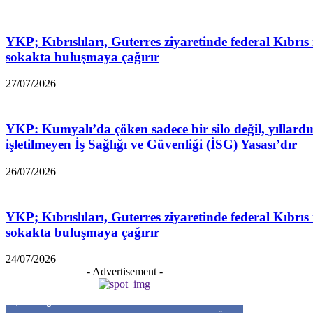
YKP; Kıbrıslıları, Guterres ziyaretinde federal Kıbrıs 
sokakta buluşmaya çağırır
27/07/2026
YKP: Kumyalı’da çöken sadece bir silo değil, yıllardı
işletilmeyen İş Sağlığı ve Güvenliği (İSG) Yasası’dır
26/07/2026
YKP; Kıbrıslıları, Guterres ziyaretinde federal Kıbrıs 
sokakta buluşmaya çağırır
24/07/2026
- Advertisement -
5,999
Beğenenler