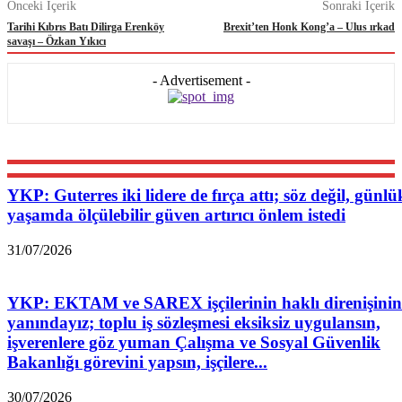
Önceki İçerik
Sonraki İçerik
Tarihi Kıbrıs Batı Dilirga Erenköy
Brexit’ten Honk Kong’a – Ulus ırkad
savaşı – Özkan Yıkıcı
- Advertisement -
YKP: Guterres iki lidere de fırça attı; söz değil, günlü
yaşamda ölçülebilir güven artırıcı önlem istedi
31/07/2026
YKP: EKTAM ve SAREX işçilerinin haklı direnişinin
yanındayız; toplu iş sözleşmesi eksiksiz uygulansın,
işverenlere göz yuman Çalışma ve Sosyal Güvenlik
Bakanlığı görevini yapsın, işçilere...
30/07/2026