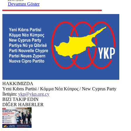
Devamını Göster
HAKKIMIZDA
Υeni Kıbrıs Partisi / Κόμμα Νέα Κύπρος / New Cyprus Party
İletişim:
ykp@ykp.org.cy
BIZI TAKIP EDIN
DİĞER HABERLER