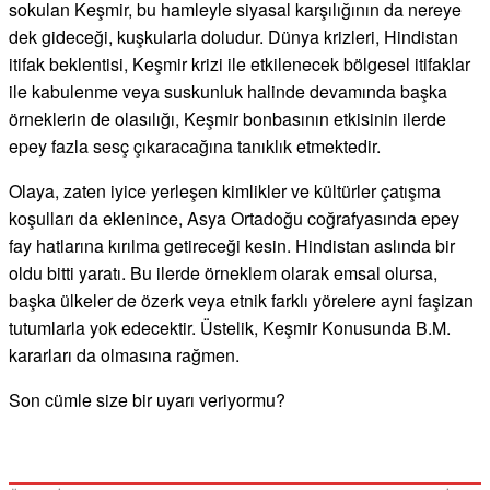
sokulan Keşmir, bu hamleyle siyasal karşılığının da nereye
dek gideceği, kuşkularla doludur. Dünya krizleri, Hindistan
itifak beklentisi, Keşmir krizi ile etkilenecek bölgesel itifaklar
ile kabulenme veya suskunluk halinde devamında başka
örneklerin de olasılığı, Keşmir bonbasının etkisinin ilerde
epey fazla sesç çıkaracağına tanıklık etmektedir.
Olaya, zaten iyice yerleşen kimlikler ve kültürler çatışma
koşulları da eklenince, Asya Ortadoğu coğrafyasında epey
fay hatlarına kırılma getireceği kesin. Hindistan aslında bir
oldu bitti yaratı. Bu ilerde örneklem olarak emsal olursa,
başka ülkeler de özerk veya etnik farklı yörelere ayni faşizan
tutumlarla yok edecektir. Üstelik, Keşmir Konusunda B.M.
kararları da olmasına rağmen.
Son cümle size bir uyarı veriyormu?