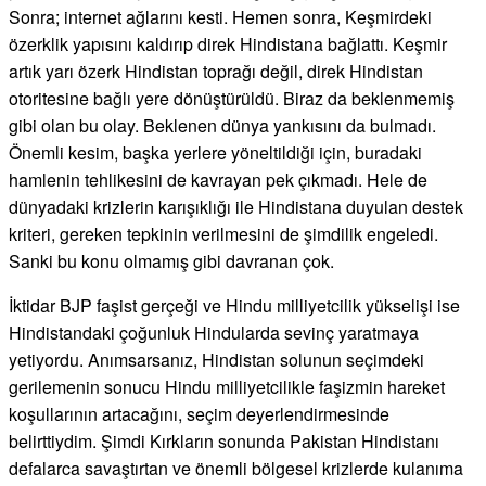
Sonra; internet ağlarını kesti. Hemen sonra, Keşmirdeki
özerklik yapısını kaldırıp direk Hindistana bağlattı. Keşmir
artık yarı özerk Hindistan toprağı değil, direk Hindistan
otoritesine bağlı yere dönüştürüldü. Biraz da beklenmemiş
gibi olan bu olay. Beklenen dünya yankısını da bulmadı.
Önemli kesim, başka yerlere yöneltildiği için, buradaki
hamlenin tehlikesini de kavrayan pek çıkmadı. Hele de
dünyadaki krizlerin karışıklığı ile Hindistana duyulan destek
kriteri, gereken tepkinin verilmesini de şimdilik engeledi.
Sanki bu konu olmamış gibi davranan çok.
İktidar BJP faşist gerçeği ve Hindu milliyetcilik yükselişi ise
Hindistandaki çoğunluk Hindularda sevinç yaratmaya
yetiyordu. Anımsarsanız, Hindistan solunun seçimdeki
gerilemenin sonucu Hindu milliyetcilikle faşizmin hareket
koşullarının artacağını, seçim deyerlendirmesinde
belirttiydim. Şimdi Kırkların sonunda Pakistan Hindistanı
defalarca savaştırtan ve önemli bölgesel krizlerde kulanıma