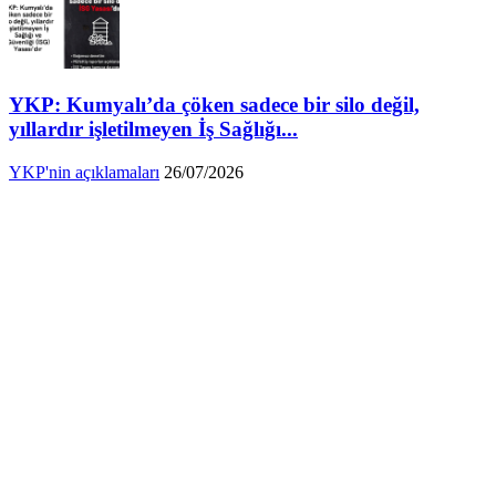
YKP: Kumyalı’da çöken sadece bir silo değil,
yıllardır işletilmeyen İş Sağlığı...
YKP'nin açıklamaları
26/07/2026