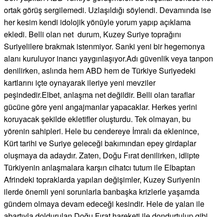
ortak görüş sergilemedi. Uzlaşıldığı söylendi. Devamında ise
her kesim kendi idolojik yönüyle yorum yapıp açıklama
ekledi. Belli olan net durum, Kuzey Suriye toprağını
Suriyelilere brakmak istenmiyor. Sanki yeni bir hegemonya
alanı kuruluyor inancı yaygınlaşıyor.Adı güvenlik veya tanpon
denilirken, aslında hem ABD hem de Türkiye Suriyedeki
kartlarını içte oynayarak ileriye yeni mevziler
peşindedir.Elbet, anlaşma net değildir. Belli olan taraflar
gücüne göre yeni angajmanlar yapacaklar. Herkes yerini
koruyacak şekilde ekletifler oluşturdu. Tek olmayan, bu
yörenin sahipleri. Hele bu cendereye İmralı da eklenince,
Kürt tarihi ve Suriye geleceği bakımından epey girdaplar
oluşmaya da adaydır. Zaten, Doğu Fırat denilirken, idlipte
Türkiyenin anlaşmalara karşın cihatcı tutum ile Elbaptan
Afrindeki topraklarda yapılan değişimler, Kuzey Suriyenin
ilerde önemli yeni sorunlarla banbaşka krizlerle yaşamda
gündem olmaya devam edeceği kesindir. Hele de yalan ile
abartıyla doldurulan Doğu Fırat hareketi ile dondurtulup gibi