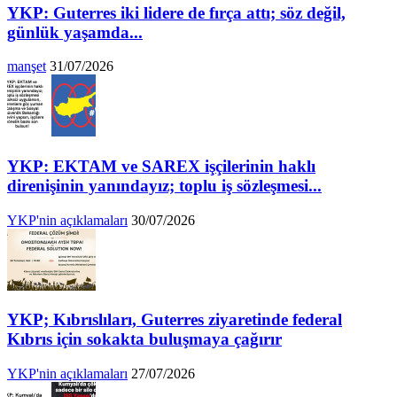
YKP: Guterres iki lidere de fırça attı; söz değil,
günlük yaşamda...
manşet
31/07/2026
YKP: EKTAM ve SAREX işçilerinin haklı
direnişinin yanındayız; toplu iş sözleşmesi...
YKP'nin açıklamaları
30/07/2026
YKP; Kıbrıslıları, Guterres ziyaretinde federal
Kıbrıs için sokakta buluşmaya çağırır
YKP'nin açıklamaları
27/07/2026