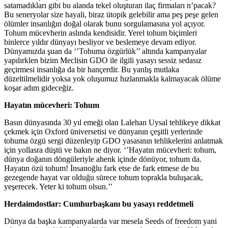
satamadıkları gibi bu alanda tekel oluşturan ilaç firmaları n’pacak?
Bu seneryolar size hayali, biraz ütopik gelebilir ama peş peşe gelen
ölümler insanlığın doğal olarak bunu sorgulamasına yol açıyor.
Tohum mücevherin aslında kendisidir. Yerel tohum biçimleri
binlerce yıldır dünyayı besliyor ve beslemeye devam ediyor.
Dünyamızda şuan da ‘’Tohuma özgürlük’’ altında kampanyalar
yapılırklen bizim Meclisin GDO ile ilgili yasayı sessiz sedasız
geçirmesi insanlığa da bir hançerdir. Bu yanlış mutlaka
düzeltilmelidir yoksa yok oluşumuz hızlanmakla kalmayacak ölüme
koşar adım gideceğiz.
Hayatın mücevheri: Tohum
Basın dünyasında 30 yıl emeği olan Lalehan Uysal tehlikeye dikkat
çekmek için Oxford üniversetisi ve dünyanın çeşitli yerlerinde
tohuma özgü sergi düzenleyip GDO yasasının tehlikelerini anlatmak
için yollasra düştü ve bakın ne diyor. ‘’Hayatın mücevheri: tohum,
dünya doğanın döngüleriyle ahenk içinde dönüyor, tohum da.
Hayatın özü tohum! İnsanoğlu fark etse de fark etmese de bu
gezegende hayat var olduğu sürece tohum toprakla buluşacak,
yeşerecek. Yeter ki tohum olsun.’’
Herdaimdostlar: Cumhurbaşkanı bu yasayı reddetmeli
Dünya da başka kampanyalarda var mesela Seeds of freedom yani