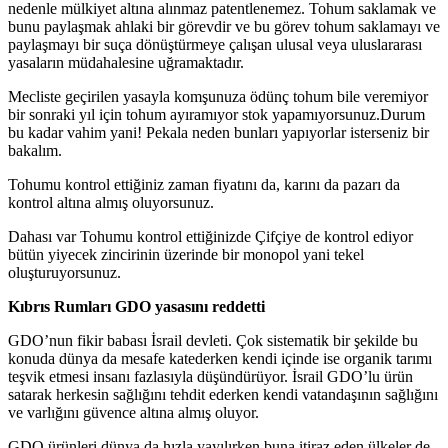
nedenle mülkiyet altına alınmaz patentlenemez. Tohum saklamak ve
bunu paylaşmak ahlaki bir görevdir ve bu görev tohum saklamayı ve
paylaşmayı bir suça dönüştürmeye çalışan ulusal veya uluslararası
yasaların müdahalesine uğramaktadır.
Mecliste geçirilen yasayla komşunuza ödünç tohum bile veremiyor
bir sonraki yıl için tohum ayıramıyor stok yapamıyorsunuz.Durum
bu kadar vahim yani! Pekala neden bunları yapıyorlar isterseniz bir
bakalım.
Tohumu kontrol ettiğiniz zaman fiyatını da, karını da pazarı da
kontrol altına almış oluyorsunuz.
Dahası var Tohumu kontrol ettiğinizde Çifçiye de kontrol ediyor
bütün yiyecek zincirinin üzerinde bir monopol yani tekel
oluşturuyorsunuz.
Kıbrıs Rumları GDO yasasını reddetti
GDO’nun fikir babası İsrail devleti. Çok sistematik bir şekilde bu
konuda dünya da mesafe katederken kendi içinde ise organik tarımı
teşvik etmesi insanı fazlasıyla düşündürüyor. İsrail GDO’lu ürün
satarak herkesin sağlığını tehdit ederken kendi vatandaşının sağlığını
ve varlığını güvence altına almış oluyor.
GDO ürünleri dünya da hızla yayılırken buna itiraz eden ülkeler de