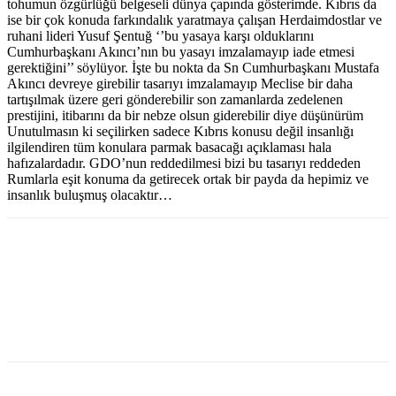
tohumun özgürlüğü belgeseli dünya çapında gösterimde. Kıbrıs da
ise bir çok konuda farkındalık yaratmaya çalışan Herdaimdostlar ve
ruhani lideri Yusuf Şentuğ ‘’bu yasaya karşı olduklarını
Cumhurbaşkanı Akıncı’nın bu yasayı imzalamayıp iade etmesi
gerektiğini’’ söylüyor. İşte bu nokta da Sn Cumhurbaşkanı Mustafa
Akıncı devreye girebilir tasarıyı imzalamayıp Meclise bir daha
tartışılmak üzere geri gönderebilir son zamanlarda zedelenen
prestijini, itibarını da bir nebze olsun giderebilir diye düşünürüm
Unutulmasın ki seçilirken sadece Kıbrıs konusu değil insanlığı
ilgilendiren tüm konulara parmak basacağı açıklaması hala
hafızalardadır. GDO’nun reddedilmesi bizi bu tasarıyı reddeden
Rumlarla eşit konuma da getirecek ortak bir payda da hepimiz ve
insanlık buluşmuş olacaktır…
Facebook
X
WhatsApp
Viber
Yazdır
Email