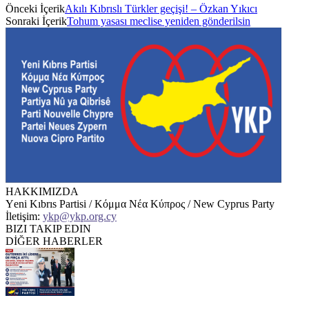
Önceki İçerik
Akılı Kıbrıslı Türkler geçişi! – Özkan Yıkıcı
Sonraki İçerik
Tohum yasası meclise yeniden gönderilsin
HAKKIMIZDA
Υeni Kıbrıs Partisi / Κόμμα Νέα Κύπρος / New Cyprus Party
İletişim:
ykp@ykp.org.cy
BIZI TAKIP EDIN
DİĞER HABERLER