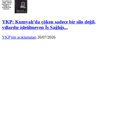
YKP: Kumyalı’da çöken sadece bir silo değil,
yıllardır işletilmeyen İş Sağlığı...
YKP'nin açıklamaları
26/07/2026