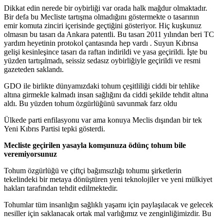
Dikkat edin nerede bir oybirliği var orada halk mağdur olmaktadır.
Bir defa bu Mecliste tartışma olmadığını göstermekte o tasarının
emir komuta zinciri içerisinde geçtiğini gösteriyor. Hiç kuşkunuz
olmasın bu tasarı da Ankara patentli. Bu tasarı 2011 yılından beri TC
yardım heyetinin protokol çantasında hep vardı . Suyun Kıbrısa
gelişi kesinleşince tasarı da raftan indirildi ve yasa geçirildi. İşte bu
yüzden tartışılmadı, seissiz sedasız oybirliğiyle geçirildi ve resmi
gazeteden saklandı.
GDO ile birlikte dünyamızdaki tohum çeşitliliği ciddi bir tehlike
altına girmekle kalmadı insan sağlığını da ciddi şekilde tehdit altına
aldı. Bu yüzden tohum özgürlüğünü savunmak farz oldu
Ülkede parti enfilasyonu var ama konuya Meclis dışından bir tek
Yeni Kıbrıs Partisi tepki gösterdi.
Mecliste geçirilen yasayla komşunuza ödünç tohum bile
veremiyorsunuz
Tohum özgürlüğü ve çiftçi bağımsızlığı tohumu şirketlerin
tekelindeki bir metaya dönüştüren yeni teknolojiler ve yeni mülkiyet
hakları tarafından tehdit edilmektedir.
Tohumlar tüm insanlığın sağlıklı yaşamı için paylaşılacak ve gelecek
nesiller için saklanacak ortak mal varlığımız ve zenginliğimizdir. Bu