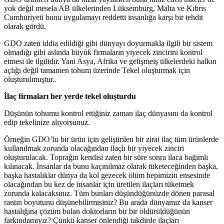
yok değil mesela AB ülkelerinden Lüksemburg, Malta ve Kıbrıs
Cumhuriyeti bunu uygulamayı reddetti insanlığa karşı bir tehdit
olarak gördü.
GDO zaten iddia edildiği gibi dünyayı doyurmakla ilgili bir sistem
olmadığı gibi aslında büyük firmaların yiyecek zincirini kontrol
etmesi ile ilgilidir. Yani Asya, Afrika ve gelişmeiş ülkelerdeki halkın
açlığı değil tamamen tohum üzerinde Tekel oluşturmak için
oluşturulmuştur..
İlaç firmaları her yerde tekel oluşturdu
Düşünün tohumu kontrol ettiğiniz zaman ilaç dünyasını da kontrol
edip tekelinize alıyorsunuz.
Örneğin GDO’lu bir ürün için geliştirilen bir zirai ilaç tüm ürünlerde
kullanılmak zorunda olacağından ilaçlı bir yiyecek zinciri
oluşturulacak. Toprağın kendisi zaten bir süre sonra ilaca bağımlı
kılınacak. İnsanlar da bunu kaçınılmaz olarak tüketeceğinden başka,
başka hastalıklar dünya da kol gezecek ölüm hepimizin ensesinde
olacağından bu kez de insanlar için üretilen ilaçları tüketmek
zorunda kalacaksınız. Tüm bunları düşündüğünüzde dönen parasal
rantın boyutunu düşünebilirmisiniz? Bu arada dünyamız da kanser
hastalığına çözüm bulan doktorların bir bir öldürüldüğünün
farkındamıyız? Çünkü kanser önlendiği takdirde ilaçları