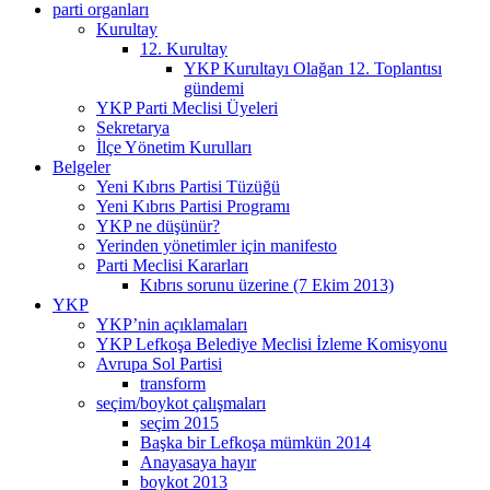
parti organları
Kurultay
12. Kurultay
YKP Kurultayı Olağan 12. Toplantısı
gündemi
YKP Parti Meclisi Üyeleri
Sekretarya
İlçe Yönetim Kurulları
Belgeler
Yeni Kıbrıs Partisi Tüzüğü
Yeni Kıbrıs Partisi Programı
YKP ne düşünür?
Yerinden yönetimler için manifesto
Parti Meclisi Kararları
Kıbrıs sorunu üzerine (7 Ekim 2013)
YKP
YKP’nin açıklamaları
YKP Lefkoşa Belediye Meclisi İzleme Komisyonu
Avrupa Sol Partisi
transform
seçim/boykot çalışmaları
seçim 2015
Başka bir Lefkoşa mümkün 2014
Anayasaya hayır
boykot 2013