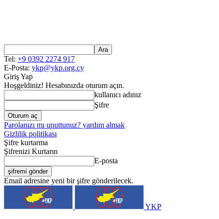
Tel:
+9 0392 2274 917
E-Posta:
ykp@ykp.org.cy
Giriş Yap
Hoşgeldiniz! Hesabınızda oturum açın.
kullanıcı adınız
Şifre
Parolanızı mı unuttunuz? yardım almak
Gizlilik politikası
Şifre kurtarma
Şifrenizi Kurtarın
E-posta
Email adresine yeni bir şifre gönderilecek.
YKP