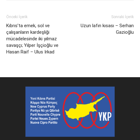
Önceki İçerik
Sonraki İçerik
Kıbrıs’ta emek, sol ve
Uzun lafın kısası – Serhan
çalışanların kardeşliği
Gazioğlu
mücadelesinde iki yılmaz
savaşçı; Yılper İşçioğlu ve
Hasan Raif – Ulus Irkad