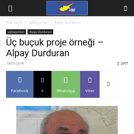
Ana Sayfa
yaklaşımlar
Alpay Durduran
yaklaşımlar
Alpay Durduran
Üç buçuk proje örneği –
Alpay Durduran
08/01/2018
2977
Facebook
X
WhatsApp
Viber