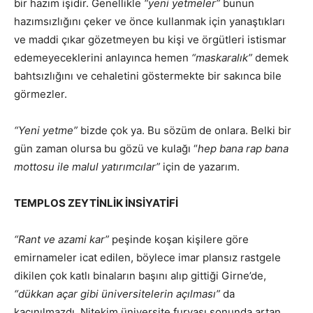
bir hazım işidir. Genellikle
“yeni yetmeler”
bunun
hazımsızlığını çeker ve önce kullanmak için yanaştıkları
ve maddi çıkar gözetmeyen bu kişi ve örgütleri istismar
edemeyeceklerini anlayınca hemen
“maskaralık”
demek
bahtsızlığını ve cehaletini göstermekte bir sakınca bile
görmezler.
“Yeni yetme”
bizde çok ya. Bu sözüm de onlara. Belki bir
gün zaman olursa bu gözü ve kulağı “
hep bana rap bana
mottosu ile malul yatırımcılar”
için de yazarım.
TEMPLOS ZEYTİNLİK İNSİYATİFİ
“Rant ve azami kar”
peşinde koşan kişilere göre
emirnameler icat edilen, böylece imar plansız rastgele
dikilen çok katlı binaların başını alıp gittiği Girne’de,
“dükkan açar gibi üniversitelerin açılması”
da
kaçınılmazdı. Nitekim üniversite furyası sonunda artan