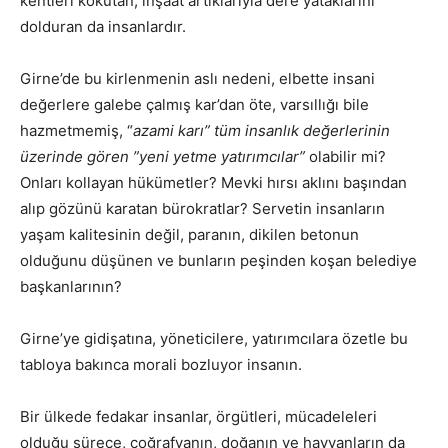
kentleri kokutan, inşaat artıklarıyla dere yataklarını
dolduran da insanlardır.
Girne’de bu kirlenmenin aslı nedeni, elbette insani
değerlere galebe çalmış kar’dan öte, varsıllığı bile
hazmetmemiş, “
azami karı” tüm insanlık değerlerinin
üzerinde gören ”yeni yetme yatırımcılar”
olabilir mi?
Onları kollayan hükümetler? Mevki hırsı aklını başından
alıp gözünü karatan bürokratlar? Servetin insanların
yaşam kalitesinin değil, paranın, dikilen betonun
olduğunu düşünen ve bunların peşinden koşan belediye
başkanlarının?
Girne’ye gidişatına, yöneticilere, yatırımcılara özetle bu
tabloya bakınca morali bozluyor insanın.
Bir ülkede fedakar insanlar, örgütleri, mücadeleleri
olduğu sürece, coğrafyanın, doğanın ve hayvanların da