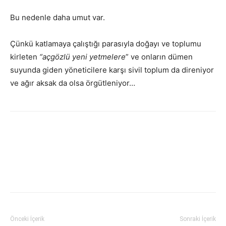
Bu nedenle daha umut var.
Çünkü katlamaya çalıştığı parasıyla doğayı ve toplumu
kirleten
“açgözlü yeni yetmelere
” ve onların dümen
suyunda giden yöneticilere karşı sivil toplum da direniyor
ve ağır aksak da olsa örgütleniyor…
Facebook
X
WhatsApp
Viber
Yazdır
Emai
Önceki İçerik
Sonraki İçerik