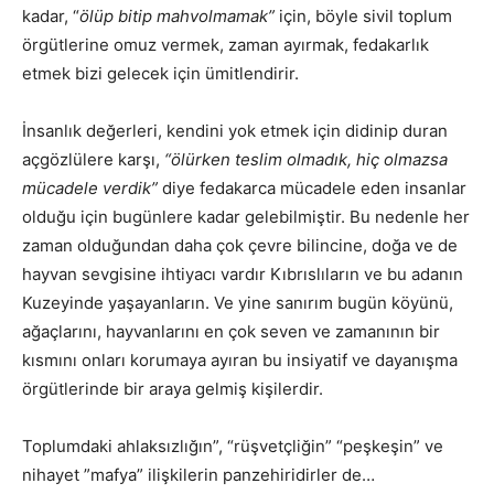
kadar, “
ölüp bitip mahvolmamak”
için, böyle sivil toplum
örgütlerine omuz vermek, zaman ayırmak, fedakarlık
etmek bizi gelecek için ümitlendirir.
İnsanlık değerleri, kendini yok etmek için didinip duran
açgözlülere karşı,
“ölürken teslim olmadık, hiç olmazsa
mücadele verdik”
diye fedakarca mücadele eden insanlar
olduğu için bugünlere kadar gelebilmiştir. Bu nedenle her
zaman olduğundan daha çok çevre bilincine, doğa ve de
hayvan sevgisine ihtiyacı vardır Kıbrıslıların ve bu adanın
Kuzeyinde yaşayanların. Ve yine sanırım bugün köyünü,
ağaçlarını, hayvanlarını en çok seven ve zamanının bir
kısmını onları korumaya ayıran bu insiyatif ve dayanışma
örgütlerinde bir araya gelmiş kişilerdir.
Toplumdaki ahlaksızlığın”, “rüşvetçliğin” “peşkeşin” ve
nihayet ”mafya” ilişkilerin panzehiridirler de…