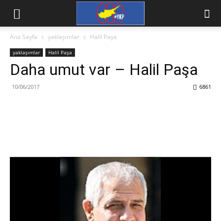
Ana Sayfa
yaklaşımlar
Halil Paşa
yaklaşımlar
Halil Paşa
Daha umut var – Halil Paşa
10/06/2017
6861
Facebook
X
WhatsApp
Viber
Yazdır
Emai