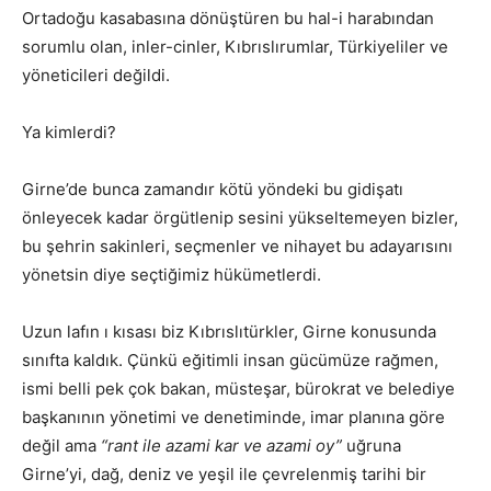
Ortadoğu kasabasına dönüştüren bu hal-i harabından
sorumlu olan, inler-cinler, Kıbrıslırumlar, Türkiyeliler ve
yöneticileri değildi.
Ya kimlerdi?
Girne’de bunca zamandır kötü yöndeki bu gidişatı
önleyecek kadar örgütlenip sesini yükseltemeyen bizler,
bu şehrin sakinleri, seçmenler ve nihayet bu adayarısını
yönetsin diye seçtiğimiz hükümetlerdi.
Uzun lafın ı kısası biz Kıbrıslıtürkler, Girne konusunda
sınıfta kaldık. Çünkü eğitimli insan gücümüze rağmen,
ismi belli pek çok bakan, müsteşar, bürokrat ve belediye
başkanının yönetimi ve denetiminde, imar planına göre
değil ama
“rant ile azami kar ve azami oy”
uğruna
Girne’yi, dağ, deniz ve yeşil ile çevrelenmiş tarihi bir