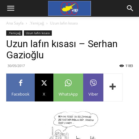
Ana Sayfa
.Yeniçağ
Uzun lafın kısası
.Yeniçağ
Uzun lafın kısası
Uzun lafın kısası – Serhan
Gazioğlu
30/05/2017
1183
Facebook
X
WhatsApp
Viber