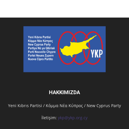
HAKKIMIZDA
Υeni Kıbrıs Partisi / Κόμμα Νέα Κύπρος / New Cyprus Party
İletişim:
ykp@ykp.org.cy