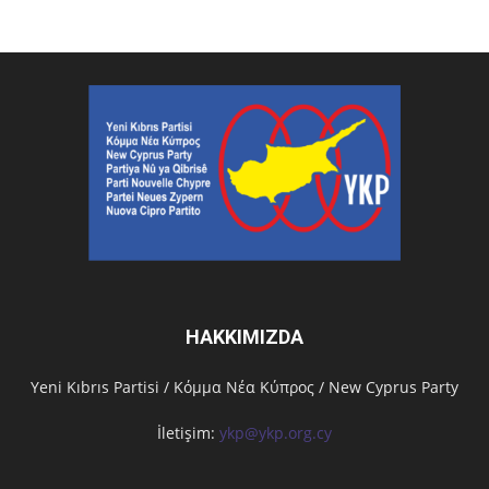
HAKKIMIZDA
Υeni Kıbrıs Partisi / Κόμμα Νέα Κύπρος / New Cyprus Party
İletişim:
ykp@ykp.org.cy