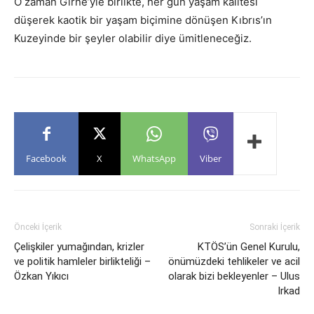
O zaman Girne’yle birlikte, her gün yaşam kalitesi
düşerek kaotik bir yaşam biçimine dönüşen Kıbrıs’ın
Kuzeyinde bir şeyler olabilir diye ümitleneceğiz.
Facebook
X
WhatsApp
Viber
Önceki İçerik
Sonraki İçerik
Çelişkiler yumağından, krizler
KTÖS’ün Genel Kurulu,
ve politik hamleler birlikteliği –
önümüzdeki tehlikeler ve acil
Özkan Yıkıcı
olarak bizi bekleyenler – Ulus
Irkad