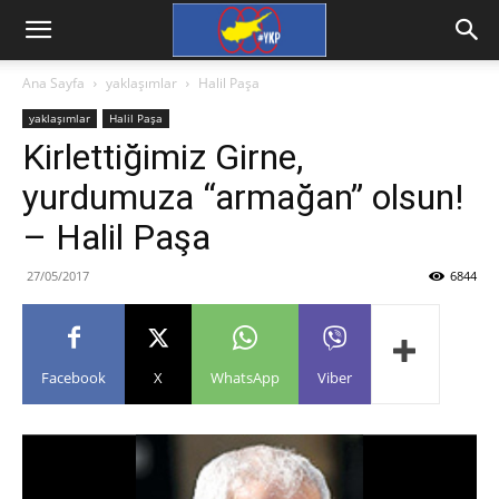
Ana Sayfa
yaklaşımlar
Halil Paşa
yaklaşımlar
Halil Paşa
Kirlettiğimiz Girne,
yurdumuza “armağan” olsun!
– Halil Paşa
27/05/2017
6844
Facebook
X
WhatsApp
Viber