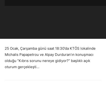
Facebook
X
WhatsApp
Viber
Yazdır
Emai
25 Ocak, Çarşamba günü saat 18:30’da KTÖS lokalinde
Michalis Papapetrou ve Alpay Durduran’ın konuşmacı
olduğu “Kıbrıs sorunu nereye gidiyor?” başlıklı açık
oturum gerçekleşti…