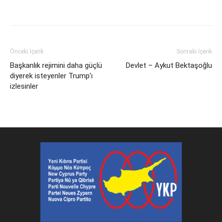
Facebook
X
WhatsApp
Viber
Yazdır
Emai
Önceki İçerik
Sonraki İçerik
Başkanlık rejimini daha güçlü
Devlet – Aykut Bektaşoğlu
diyerek isteyenler Trump’ı
izlesinler